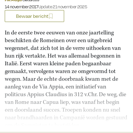
Gepubliceerd op:
14 november 2017
Update 21 november 2025
Bewaar bericht
In de eerste twee eeuwen van onze jaartelling
beschikten de Romeinen over een uitgebreid
wegennet, dat zich tot in de verre uithoeken van
hun rijk vertakte. Het was allemaal begonnen in
Italië. Eerst waren kleine paden begaanbaar
gemaakt, vervolgens waren ze omgevormd tot
wegen. Maar de echte doorbraak kwam met de
aanleg van de Via Appia, een initiatief van
politicus Appius Claudius in 312 v.Chr. De weg, die
van Rome naar Capua liep, was vanaf het begin
een doorslaand succes. Troepen konden nu snel
naar brandhaarden in Campanië worden gestuurd
om de Samnieten te bestrijden.