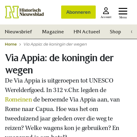
Abonneren
Account
Menu
Nieuwsbrief
Magazine
HN Actueel
Shop
Ge
Home
Via Appia: de koningin der wegen
Via Appia: de koningin der
wegen
De Via Appia is uitgeroepen tot UNESCO
Werelderfgoed
.
In 312 v.Chr. legden de
Romeinen
de beroemde Via Appia aan, van
Rome naar Capua. Hoe was het om
tweeduizend jaar geleden over die weg te
reizen? Welke wagens kon je gebruiken? En
Zoek