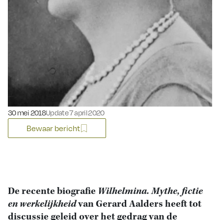
Gepubliceerd op:
30 mei 2018
Update 7 april 2020
Bewaar bericht
De recente biografie
Wilhelmina. Mythe, fictie
en werkelijkheid
van Gerard Aalders heeft tot
discussie geleid over het gedrag van de