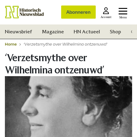
Abonneren
Account
Menu
Nieuwsbrief
Magazine
HN Actueel
Shop
Ge
Home
‘Verzetsmythe over Wilhelmina ontzenuwd’
‘Verzetsmythe over
Wilhelmina ontzenuwd’
Zoek