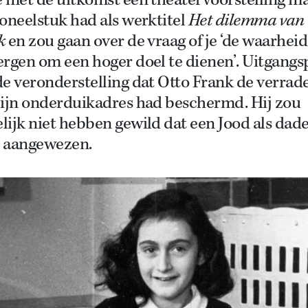
e met de uitkomst een theatervoorstelling m
oneelstuk had als werktitel
Het dilemma van 
k
en zou gaan over de vraag of je ‘de waarhei
ergen om een hoger doel te dienen’. Uitgang
e veronderstelling dat Otto Frank de verrad
zijn onderduikadres had beschermd. Hij zou
ijk niet hebben gewild dat een Jood als dad
 aangewezen.