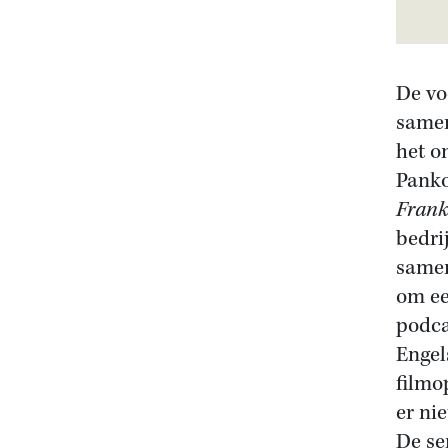
De vo
samen
het o
Panko
Frank
bedri
samen
om ee
podca
Engel
filmo
er ni
De se