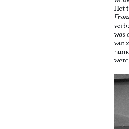
wild
Het t
Fran
verb
was d
van 
namel
werd