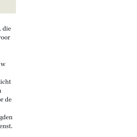
, die
voor
uw
icht
n
or de
agden
enst.