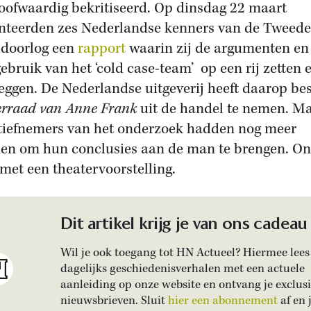
oofwaardig bekritiseerd. Op dinsdag 22 maart
nteerden zes Nederlandse kenners van de Tweede
doorlog een
rapport
waarin zij de argumenten en
ebruik van het ‘cold case-team’ op een rij zetten 
eggen. De Nederlandse uitgeverij heeft daarop be
erraad van Anne Frank
uit de handel te nemen. M
atiefnemers van het onderzoek hadden nog meer
en om hun conclusies aan de man te brengen. O
met een theatervoorstelling.
Dit artikel krijg je van ons cadeau
Wil je ook toegang tot HN Actueel? Hiermee lees 
dagelijks geschiedenisverhalen met een actuele
aanleiding op onze website en ontvang je exclus
nieuwsbrieven. Sluit
hier een abonnement
af en 