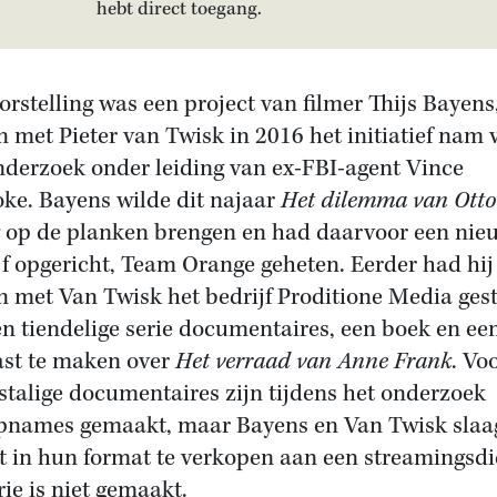
hebt direct toegang.
orstelling was een project van filmer Thijs Bayens
 met Pieter van Twisk in 2016 het initiatief nam 
nderzoek onder leiding van ex-FBI-agent Vince
ke. Bayens wilde dit najaar
Het dilemma van Otto
op de planken brengen en had daarvoor een nie
jf opgericht, Team Orange geheten. Eerder had hij
 met Van Twisk het bedrijf Proditione Media gest
n tiendelige serie documentaires, een boek en ee
st te maken over
Het verraad van Anne Frank
. Vo
stalige documentaires zijn tijdens het onderzoek
pnames gemaakt, maar Bayens en Van Twisk sla
et in hun format te verkopen aan een streamingsdi
rie is niet gemaakt.