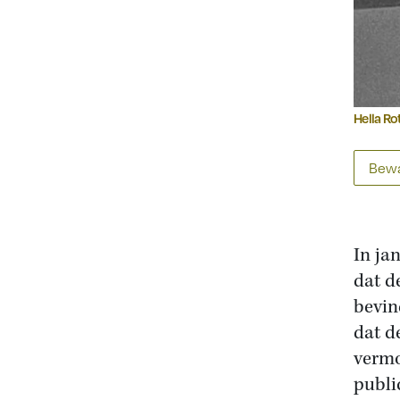
Hella Ro
Bewa
In ja
dat d
bevin
dat d
vermo
publi