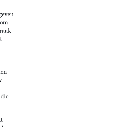
geven
d om
praak
t
k
n
den
w
 die
dt