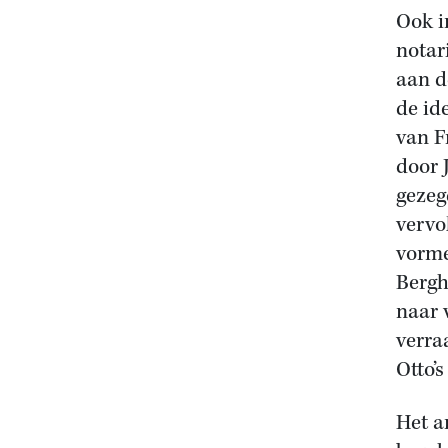
Ook i
notar
aan d
de id
van F
door 
gezeg
vervo
vorme
Bergh
naar 
verra
Otto’
Het a