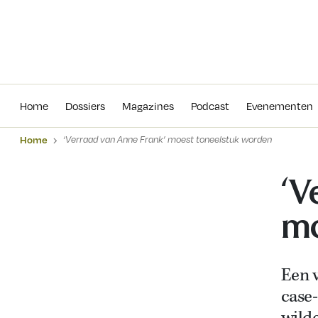
Home
Dossiers
Magazines
Podcas
Home
Dossiers
Magazines
Podcast
Evenementen
Home
‘Verraad van Anne Frank’ moest toneelstuk worden
‘V
mo
Een v
case