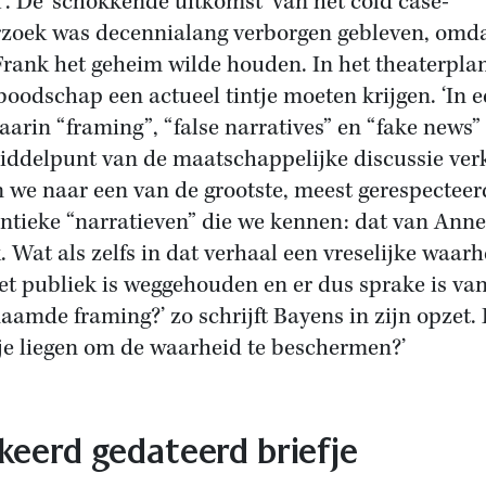
’. De ‘schokkende uitkomst’ van het cold case-
zoek was decennialang verborgen gebleven, omd
Frank het geheim wilde houden. In het theaterpla
boodschap een actueel tintje moeten krijgen. ‘In 
waarin “framing”, “false narratives” en “fake news”
iddelpunt van de maatschappelijke discussie ver
n we naar een van de grootste, meest gerespecteer
ntieke “narratieven” die we kennen: dat van Anne
. Wat als zelfs in dat verhaal een vreselijke waarh
et publiek is weggehouden en er dus sprake is va
aamde framing?’ zo schrijft Bayens in zijn opzet. 
je liegen om de waarheid te beschermen?’
keerd gedateerd briefje