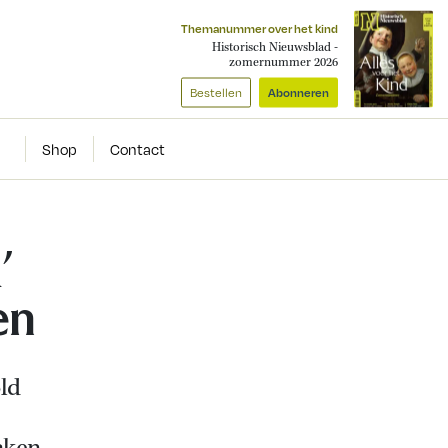
Themanummer over het kind
Historisch Nieuwsblad -
zomernummer 2026
Bestellen
Abonneren
Shop
Contact
’
en
old