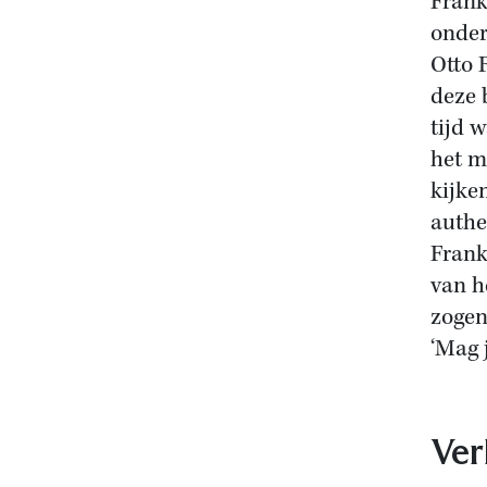
Frank
onder
Otto 
deze 
tijd 
het m
kijke
authe
Frank
van h
zogen
‘Mag 
Ver