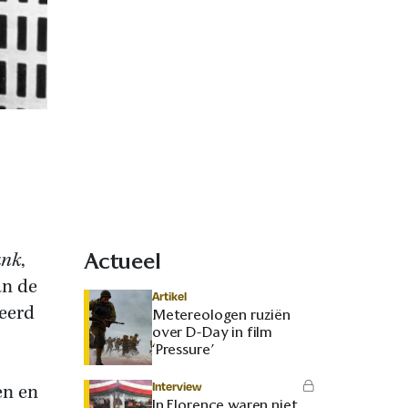
ank
,
Actueel
an de
Artikel
weerd
Metereologen ruziën
over D-Day in film
‘Pressure’
Interview
en en
In Florence waren niet