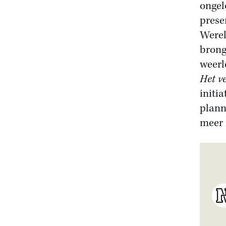
ongel
prese
Werel
brong
weerl
Het v
initi
plann
meer 