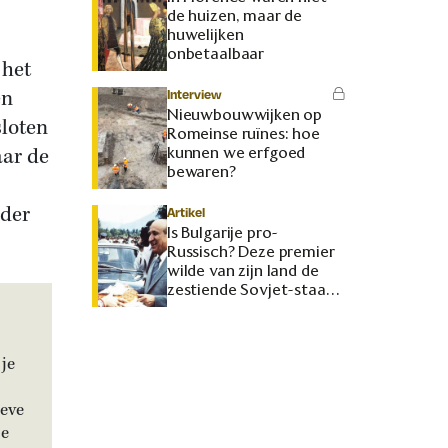
de huizen, maar de
huwelijken
onbetaalbaar
 het
en
Interview
Nieuwbouwwijken op
sloten
Romeinse ruïnes: hoe
aar de
kunnen we erfgoed
bewaren?
nder
Artikel
Is Bulgarije pro-
Russisch? Deze premier
wilde van zijn land de
zestiende Sovjet-staat
maken
je
ieve
je