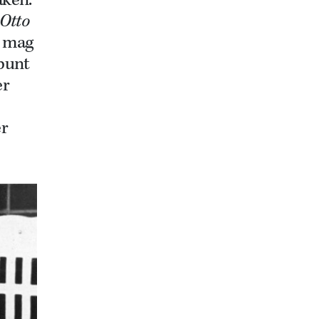
aken.
Otto
d mag
spunt
er
er