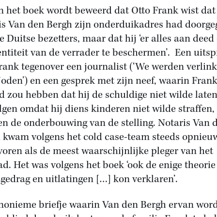
n het boek wordt beweerd dat Otto Frank wist dat
is Van den Bergh zijn onderduikadres had doorge
e Duitse bezetters, maar dat hij ‘er alles aan dee
entiteit van de verrader te beschermen’. Een uits
rank tegenover een journalist (‘We werden verlink
Joden’) en een gesprek met zijn neef, waarin Fran
d zou hebben dat hij de schuldige niet wilde late
lgen omdat hij diens kinderen niet wilde straffen,
n de onderbouwing van de stelling. Notaris Van 
 kwam volgens het cold case-team steeds opnieu
voren als de meest waarschijnlijke pleger van het
ad. Het was volgens het boek ‘ook de enige theorie
s gedrag en uitlatingen […] kon verklaren’.
nonieme briefje waarin Van den Bergh ervan wor