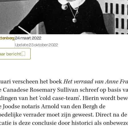
Gepubliceerd op:
ttenberg
24 maart 2022
Update 23 oktober 2022
ar bericht
nuari verscheen het boek
Het verraad van Anne Fr
e Canadese Rosemary Sullivan schreef op basis v
dingen van het ‘cold case-team’. Hierin wordt be
e Joodse notaris Arnold van den Bergh de
edelijke verrader moet zijn geweest. Direct na de
catie is deze conclusie door historici als onbewez