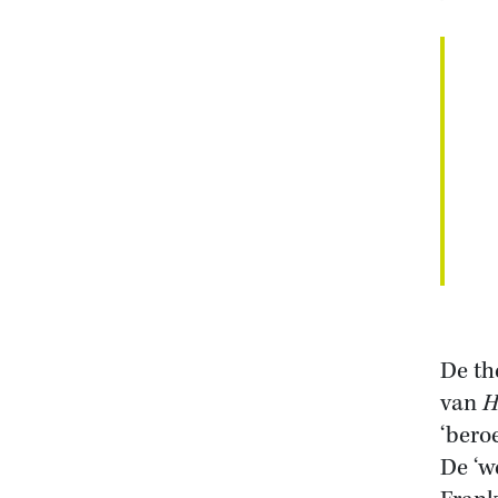
De th
van
H
‘bero
De ‘w