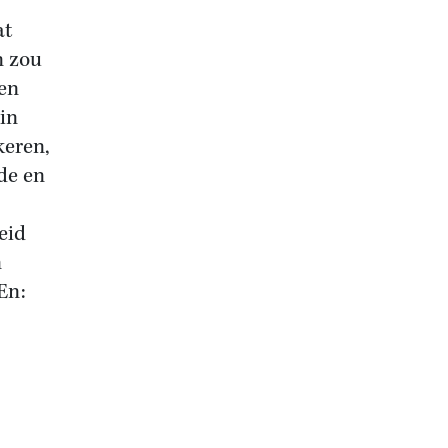
at
n zou
een
 in
keren,
de en
eid
n
En: