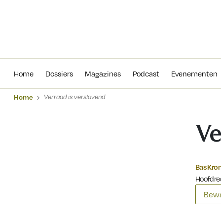
Home
Dossiers
Magazines
Podcas
Home
Dossiers
Magazines
Podcast
Evenementen
Home
Verraad is verslavend
Ve
Bas Kr
Hoofdre
Bewa