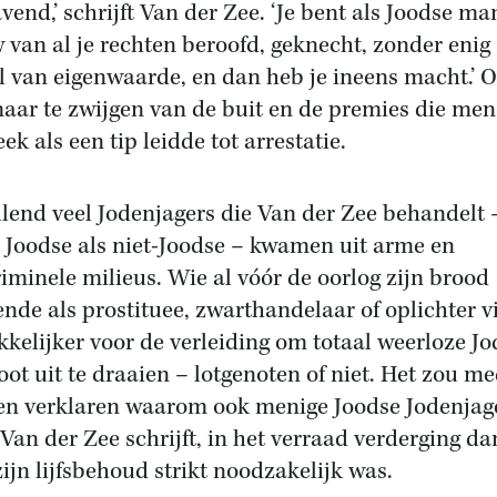
vend,’ schrijft Van der Zee. ‘Je bent als Joodse ma
 van al je rechten beroofd, geknecht, zonder enig
l van eigenwaarde, en dan heb je ineens macht.’ 
aar te zwijgen van de buit en de premies die men
ek als een tip leidde tot arrestatie.
lend veel Jodenjagers die Van der Zee behandelt 
 Joodse als niet-Joodse – kwamen uit arme en
riminele milieus. Wie al vóór de oorlog zijn brood
ende als prostituee, zwarthandelaar of oplichter v
kelijker voor de verleiding om totaal weerloze J
oot uit te draaien – lotgenoten of niet. Het zou m
n verklaren waarom ook menige Joodse Jodenjage
 Van der Zee schrijft, in het verraad verderging da
zijn lijfsbehoud strikt noodzakelijk was.