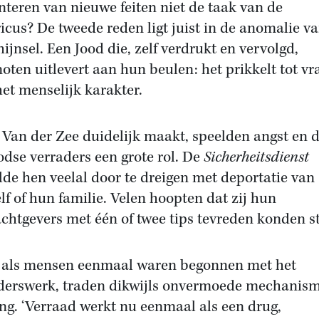
nteren van nieuwe feiten niet de taak van de
ricus? De tweede reden ligt juist in de anomalie v
hijnsel. Een Jood die, zelf verdrukt en vervolgd,
noten uitlevert aan hun beulen: het prikkelt tot v
het menselijk karakter.
 Van der Zee duidelijk maakt, speelden angst en
oodse verraders een grote rol. De
Sicherheitsdienst
lde hen veelal door te dreigen met deportatie van
lf of hun familie. Velen hoopten dat zij hun
chtgevers met één of twee tips tevreden konden st
als mensen eenmaal waren begonnen met het
derswerk, traden dikwijls onvermoede mechanism
ng. ‘Verraad werkt nu eenmaal als een drug,