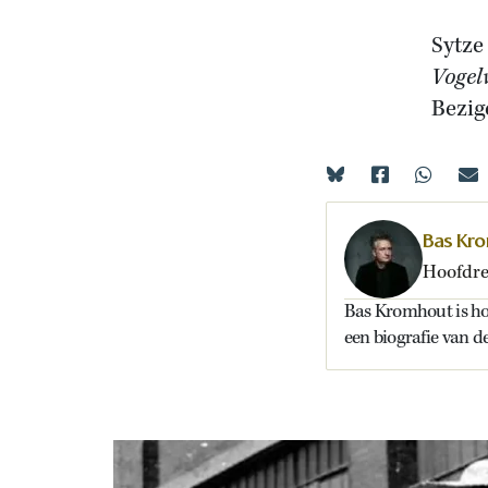
Sytze
Vogelv
Bezige
Bas Kr
Hoofdre
Bas Kromhout is ho
een biografie van 