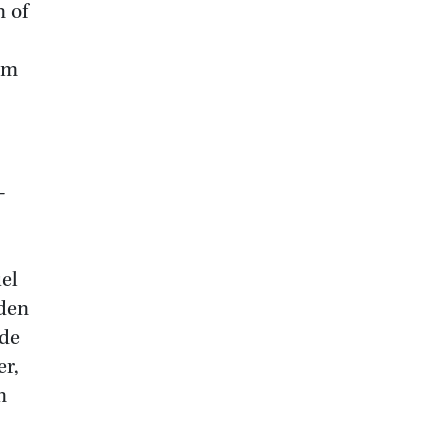
n of
Om
–
iel
oden
ede
r,
n