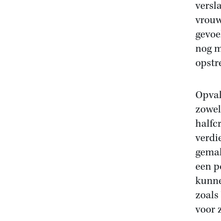
versla
vrouw
gevoe
nog m
opstre
Opval
zowel
halfc
verdi
gemak
een p
kunne
zoals
voor 