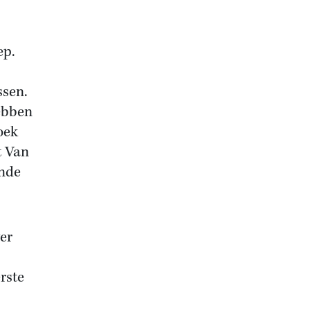
ep.
ssen.
ebben
oek
t Van
inde
er
rste