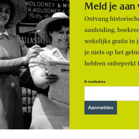
Meld je aan
Ontvang historische
aanleiding, boekre
wekelijks gratis in
je niets op het geb
hebben onbeperkt to
E-mailadres