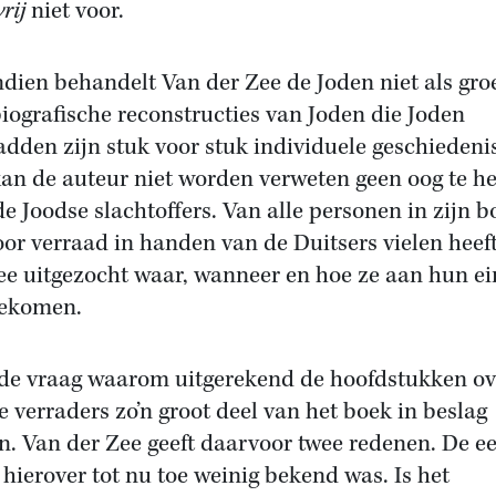
vrij
niet voor.
dien behandelt Van der Zee de Joden niet als gro
biografische reconstructies van Joden die Joden
adden zijn stuk voor stuk individuele geschiedeni
an de auteur niet worden verweten geen oog te h
de Joodse slachtoffers. Van alle personen in zijn b
oor verraad in handen van de Duitsers vielen heef
ee uitgezocht waar, wanneer en hoe ze aan hun e
gekomen.
t de vraag waarom uitgerekend de hoofdstukken ov
e verraders zo’n groot deel van het boek in beslag
. Van der Zee geeft daarvoor twee redenen. De ee
t hierover tot nu toe weinig bekend was. Is het