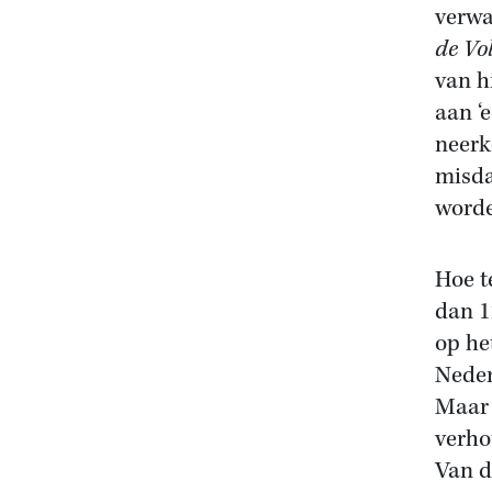
verwa
de Vo
van h
aan ‘
neerk
misda
word
Hoe te
dan 1
op he
Neder
Maar 
verho
Van d