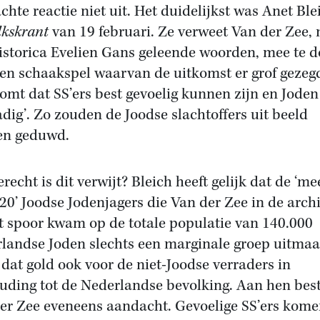
chte reactie niet uit. Het duidelijkst was Anet Ble
lkskrant
van 19 februari. Ze verweet Van der Zee,
istorica Evelien Gans geleende woorden, mee te 
een schaakspel waarvan de uitkomst er grof gezeg
omt dat SS’ers best gevoelig kunnen zijn en Joden
dig’. Zo zouden de Joodse slachtoffers uit beeld
en geduwd.
recht is dit verwijt? Bleich heeft gelijk dat de ‘me
20’ Joodse Jodenjagers die Van der Zee in de arch
t spoor kwam op de totale populatie van 140.000
landse Joden slechts een marginale groep uitmaa
dat gold ook voor de niet-Joodse verraders in
uding tot de Nederlandse bevolking. Aan hen bes
er Zee eveneens aandacht. Gevoelige SS’ers kome