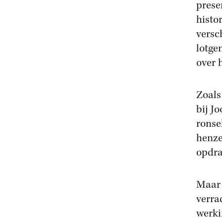
prese
histo
versc
lotge
over 
Zoals
bij J
ronse
henze
opdra
Maar 
verra
werki