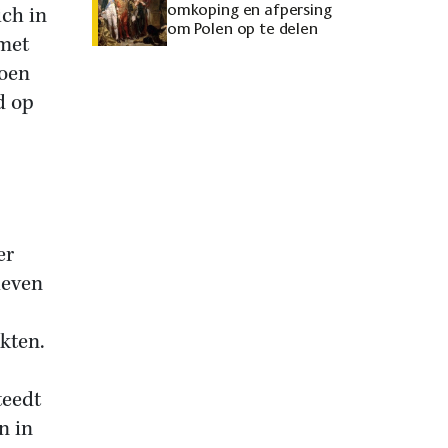
omkoping en afpersing
ich in
om Polen op te delen
 met
doen
d op
er
ieven
kten.
teedt
n in