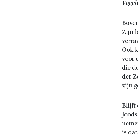
Vogel
Boven
Zijn 
verra
Ook k
voor 
die d
der Z
zijn 
Blijf
Joods
nemen
is da