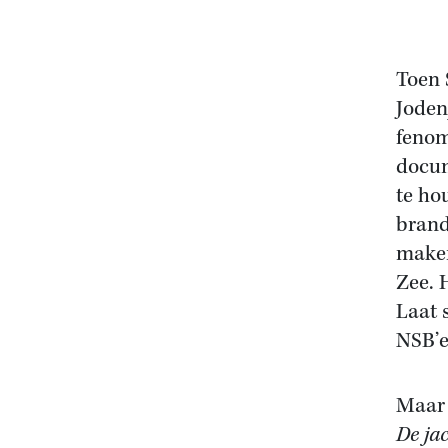
Toen 
Joden
fenom
docum
te ho
brand
maken
Zee. 
Laat 
NSB’e
Maar 
De ja