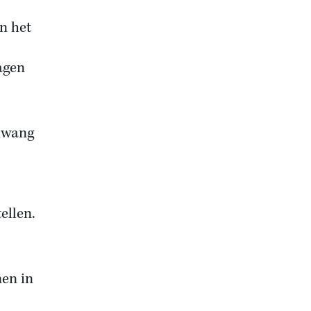
an het
ragen
 dwang
ellen.
en in