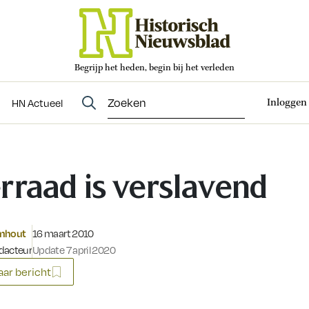
Begrijp het heden, begin bij het verleden
Abonneren
t
Evenementen
HN Actueel
Inloggen
HN Actueel
rraad is verslavend
Gepubliceerd op:
omhout
16 maart 2010
dacteur
Update 7 april 2020
ar bericht