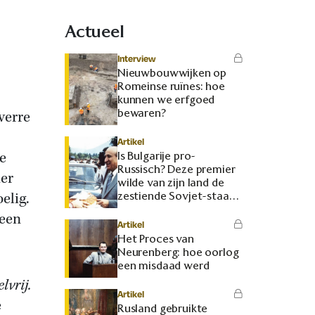
Actueel
Interview
Nieuwbouwwijken op
Romeinse ruïnes: hoe
kunnen we erfgoed
bewaren?
verre
Artikel
e
Is Bulgarije pro-
Russisch? Deze premier
er
wilde van zijn land de
elig.
zestiende Sovjet-staat
maken
 een
Artikel
Het Proces van
Neurenberg: hoe oorlog
een misdaad werd
lvrij.
Artikel
e
Rusland gebruikte