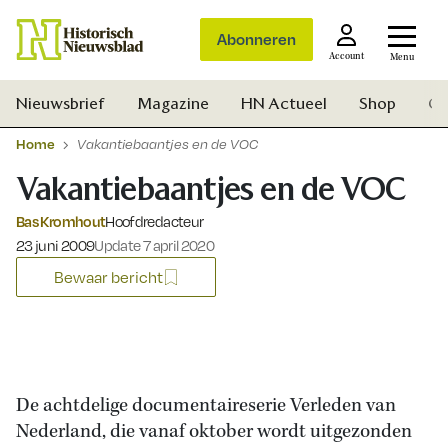
Abonneren
Account
Menu
Nieuwsbrief
Magazine
HN Actueel
Shop
Ge
Home
Vakantiebaantjes en de VOC
Vakantiebaantjes en de VOC
Bas Kromhout
Hoofdredacteur
Gepubliceerd op:
23 juni 2009
Update 7 april 2020
Bewaar bericht
De achtdelige documentaireserie Verleden van
Nederland, die vanaf oktober wordt uitgezonden
Zoek