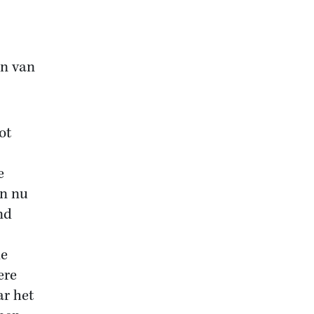
en van
ot
e
en nu
nd
de
ere
ar het