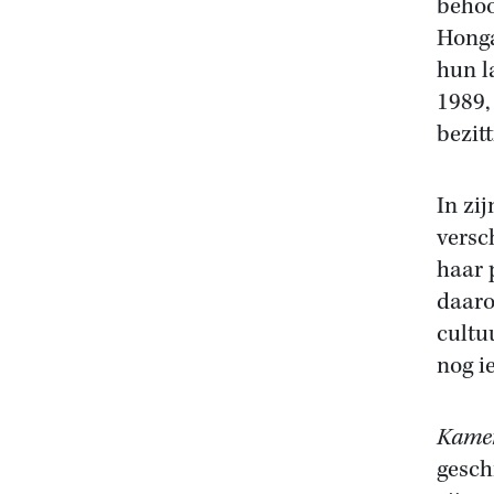
behoo
Honga
hun l
1989,
bezitt
In zi
versc
haar 
daaro
cultu
nog i
Kame
gesch