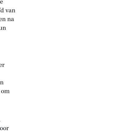
ze
fd van
en na
hun
er
an
n om
,
voor