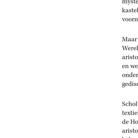
myste
kaste
voorn
Maar 
Werel
arist
en we
onder
gedis
Schol
texti
de Ho
arist