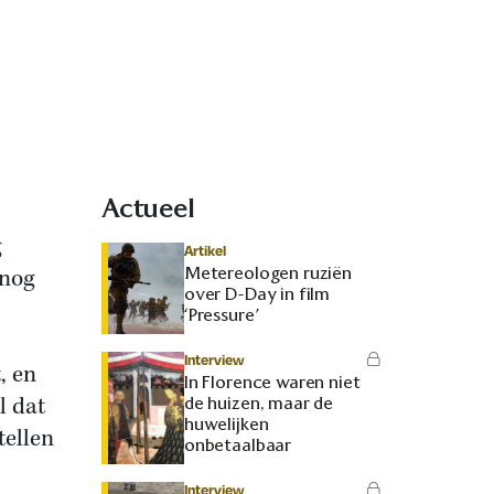
Actueel
g
Artikel
Metereologen ruziën
 nog
over D-Day in film
‘Pressure’
Interview
, en
In Florence waren niet
l dat
de huizen, maar de
huwelijken
tellen
onbetaalbaar
Interview