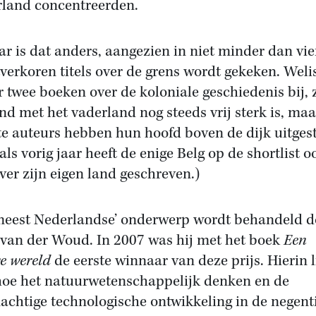
land concentreerden.
aar is dat anders, aangezien in niet minder dan vie
tverkoren titels over de grens wordt gekeken. Wel
er twee boeken over de koloniale geschiedenis bij,
nd met het vaderland nog steeds vrij sterk is, maa
e auteurs hebben hun hoofd boven de dijk uitges
als vorig jaar heeft de enige Belg op de shortlist o
over zijn eigen land geschreven.)
meest Nederlandse’ onderwerp wordt behandeld d
van der Woud. In 2007 was hij met het boek
Een
e wereld
de eerste winnaar van deze prijs. Hierin li
hoe het natuurwetenschappelijk denken en de
achtige technologische ontwikkeling in de negent