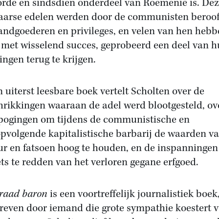
rde en sindsdien onderdeel van Roemenië is. De
arse edelen werden door de communisten beroo
andgoederen en privileges, en velen van hen hebb
 met wisselend succes, geprobeerd een deel van 
ingen terug te krijgen.
jn uiterst leesbare boek vertelt Scholten over de
hrikkingen waaraan de adel werd blootgesteld, ov
pogingen om tijdens de communistische en
pvolgende kapitalistische barbarij de waarden v
ur en fatsoen hoog te houden, en de inspanninge
ets te redden van het verloren gegane erfgoed.
raad baron
is een voortreffelijk journalistiek boek
reven door iemand die grote sympathie koestert 