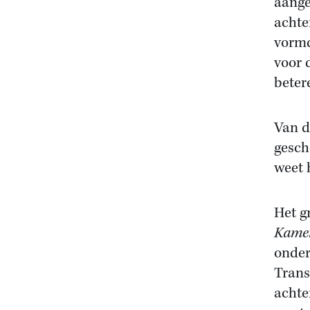
aange
achte
vormd
voor 
beter
Van d
gesch
weet 
Het g
Kame
onder
Trans
achte