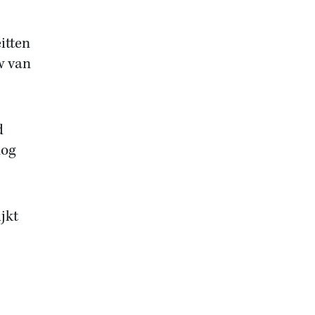
itten
w van
d
nog
jkt