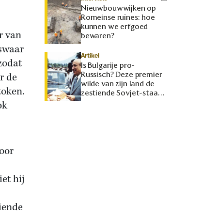
Nieuwbouwwijken op
Romeinse ruïnes: hoe
kunnen we erfgoed
r van
bewaren?
iswaar
Artikel
 zodat
Is Bulgarije pro-
Russisch? Deze premier
r de
wilde van zijn land de
token.
zestiende Sovjet-staat
maken
ok
oor
et hij
iende