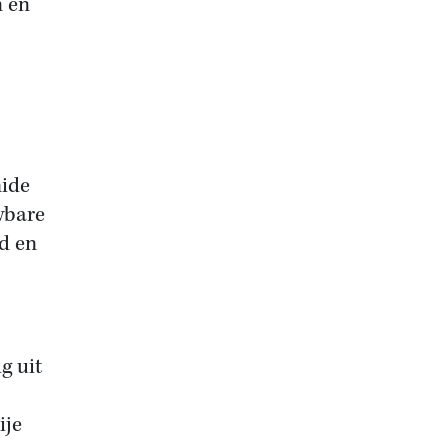
n en
mide
wbare
rd en
g uit
ije