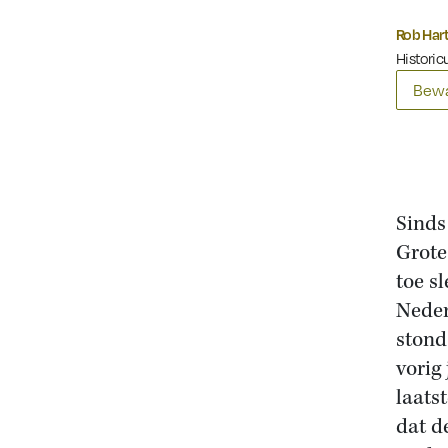
Rob Har
Historicu
Bewa
Sinds
Grote 
toe s
Neder
stond
vorig
laats
dat d