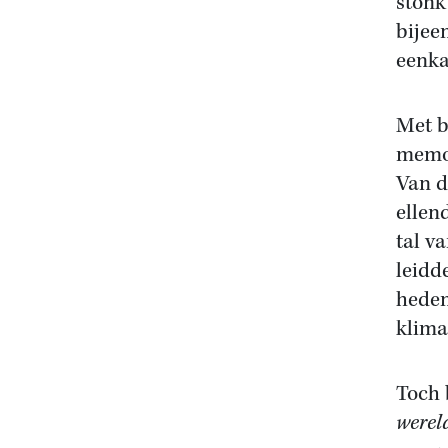
stonk
bijee
eenk
Met b
memoi
Van d
ellen
tal v
leidd
heden
klima
Toch 
werel