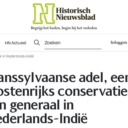
Begrijp het heden, begin bij het verleden
Abonneren
t
Evenementen
HN Actueel
Inloggen
HN Actueel
l in Nederlands-Indië
anssylvaanse adel, ee
stenrijks conservatie
n generaal in
derlands-Indië