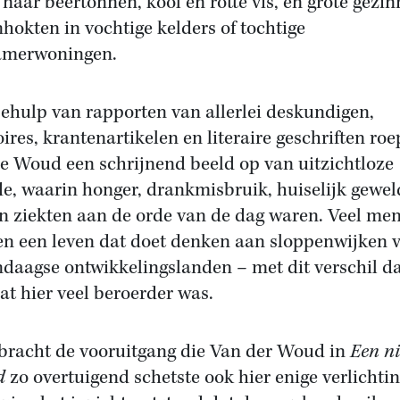
 naar beertonnen, kool en rotte vis, en grote gezi
nhokten in vochtige kelders of tochtige
amerwoningen.
ehulp van rapporten van allerlei deskundigen,
res, krantenartikelen en literaire geschriften roe
e Woud een schrijnend beeld op van uitzichtloze
de, waarin honger, drankmisbruik, huiselijk gewel
an ziekten aan de orde van de dag waren. Veel me
en een leven dat doet denken aan sloppenwijken 
daagse ontwikkelingslanden – met dit verschil da
at hier veel beroerder was.
bracht de vooruitgang die Van der Woud in
Een n
d
zo overtuigend schetste ook hier enige verlichtin