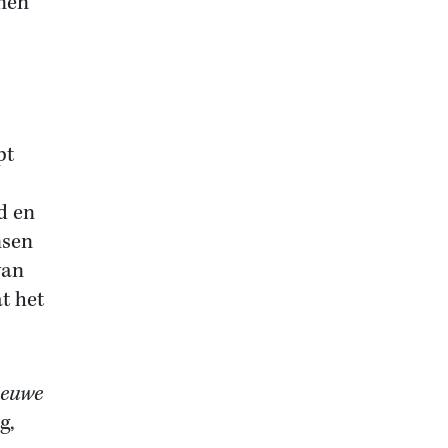
nnen
pt
d en
nsen
van
t het
ieuwe
g,