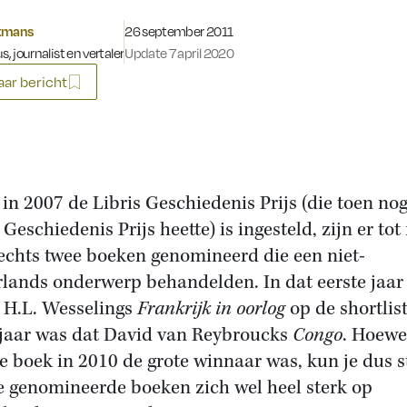
Gepubliceerd op:
tmans
26 september 2011
s, journalist en vertaler
Update 7 april 2020
ar bericht
 in 2007 de Libris Geschiedenis Prijs (die toen no
Geschiedenis Prijs heette) is ingesteld, zijn er tot
lechts twee boeken genomineerd die een niet-
lands onderwerp behandelden. In dat eerste jaar
 H.L. Wesselings
Frankrijk in oorlog
op de shortlist
 jaar was dat David van Reybroucks
Congo
. Hoewe
te boek in 2010 de grote winnaar was, kun je dus s
e genomineerde boeken zich wel heel sterk op