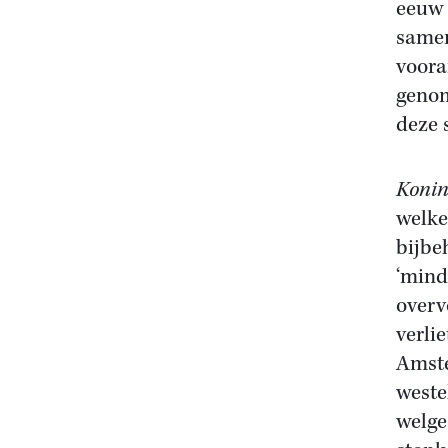
eeuw 
samen
voora
genom
deze 
Konin
welke
bijbe
‘mind
overv
verli
Amste
weste
welge