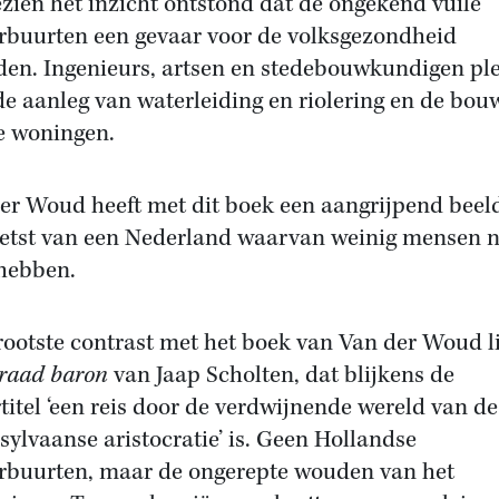
zien het inzicht ontstond dat de ongekend vuile
rbuurten een gevaar voor de volksgezondheid
en. Ingenieurs, artsen en stedebouwkundigen ple
de aanleg van waterleiding en riolering en de bou
e woningen.
er Woud heeft met dit boek een aangrijpend beel
etst van een Nederland waarvan weinig mensen 
hebben.
rootste contrast met het boek van Van der Woud li
raad baron
van Jaap Scholten, dat blijkens de
titel ‘een reis door de verdwijnende wereld van de
sylvaanse aristocratie’ is. Geen Hollandse
rbuurten, maar de ongerepte wouden van het