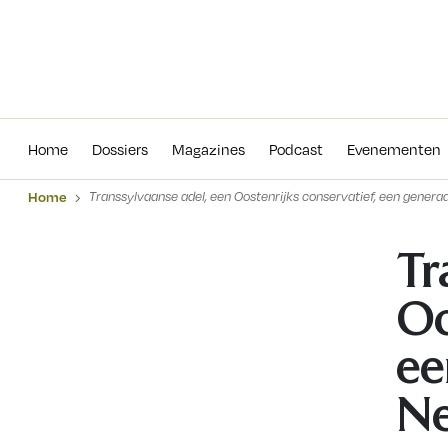
Home
Dossiers
Magazines
Podcas
Home
Dossiers
Magazines
Podcast
Evenementen
Home
Transsylvaanse adel, een Oostenrijks conservatief, een generaa
Tr
Oo
ee
Ne