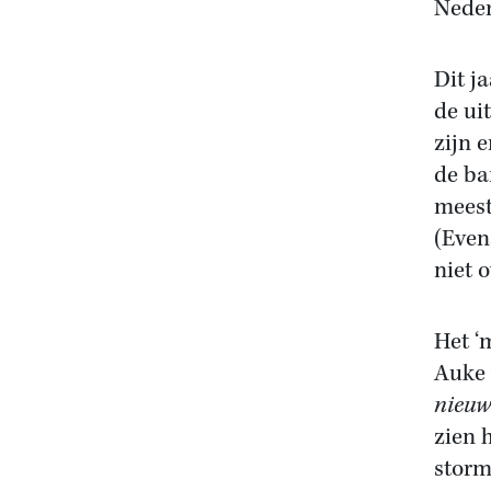
Neder
Dit j
de ui
zijn 
de ba
meest
(Even
niet 
Het ‘
Auke 
nieuw
zien 
storm