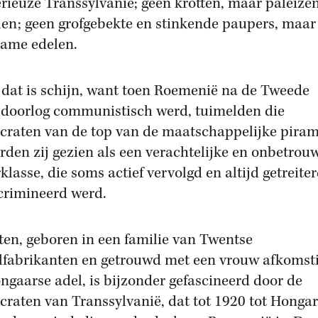
rieuze Transsylvanië; geen krotten, maar paleize
len; geen grofgebekte en stinkende paupers, maar
ame edelen.
dat is schijn, want toen Roemenië na de Tweede
doorlog communistisch werd, tuimelden die
ocraten van de top van de maatschappelijke pira
rden zij gezien als een verachtelijke en onbetrou
klasse, die soms actief vervolgd en altijd getreite
crimineerd werd.
ten, geboren in een familie van Twentse
elfabrikanten en getrouwd met een vrouw afkomsti
ngaarse adel, is bijzonder gefascineerd door de
ocraten van Transsylvanië, dat tot 1920 tot Hongar