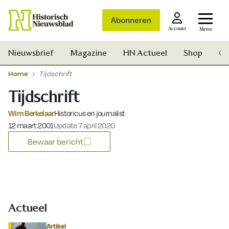
Abonneren
Account
Menu
Nieuwsbrief
Magazine
HN Actueel
Shop
Ge
Home
Tijdschrift
Tijdschrift
Wim Berkelaar
Historicus en journalist
Gepubliceerd op:
12 maart 2001
Update 7 april 2020
Bewaar bericht
Actueel
Zoek
Artikel