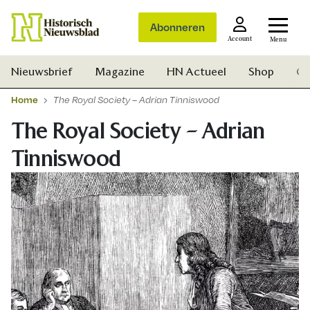
Abonneren
Account
Menu
Nieuwsbrief
Magazine
HN Actueel
Shop
Ge
Home
The Royal Society – Adrian Tinniswood
The Royal Society – Adrian
Tinniswood
Zoek