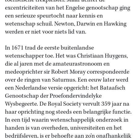
toeristische trekpleister. Maar achter de
excentriciteiten van het Engelse genootschap ging
een serieuze speurtocht naar kennis en
wetenschap schuil. Newton, Darwin en Hawking
werden er niet voor niets lid van.
In 1671 trad de eerste buitenlandse
wetenschapper toe. Het was Christiaan Huygens,
die al jaren met de amateurastronoom en
medeoprichter sir Robert Moray correspondeerde
over de ringen van Saturnus. Een eeuw later werd
een Nederlandse versie opgericht: het Bataafsch
Genootschap der Proefondervindelyke
Wysbegeerte
.
De Royal Society vervult 359 jaar na
haar oprichting nog steeds een belangrijke functie.
In een tijd waarin wetenschappelijk onderzoek in
handen is van overheden, universiteiten en het
bedrijfsleven, is er behoefte aan zo’n onafhankelijk