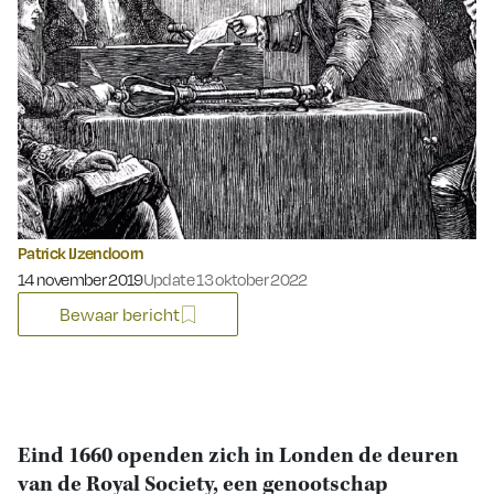
Patrick IJzendoorn
Gepubliceerd op:
14 november 2019
Update 13 oktober 2022
Bewaar bericht
Eind 1660 openden zich in Londen de deuren
van de Royal Society, een genootschap