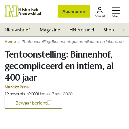
Abonneren
Account
Menu
Nieuwsbrief
Magazine
HN Actueel
Shop
Ge
Home
Tentoonstelling: Binnenhof, gecompliceerd en intiem, al 40
Tentoonstelling: Binnenhof,
gecompliceerd en intiem, al
400 jaar
Marieke Prins
Gepubliceerd op:
12 november 2009
Update 7 april 2020
Bewaar bericht
Zoek