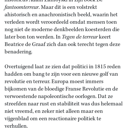
historicus Adam Zamoyski in zijn boek
De
fantoomterreur
. Maar dit is een volstrekt
ahistorisch en anachronistisch beeld, waarin het
verleden wordt veroordeeld omdat mensen toen
nog niet de moderne denkbeelden koesterden die
later bon ton werden. In
Tegen de terreur
keert
Beatrice de Graaf zich dan ook terecht tegen deze
benadering.
Overtuigend laat ze zien dat politici in 1815 reden
hadden om bang te zijn voor een nieuwe golf van
revolutie en terreur. Europa moest immers
bijkomen van de bloedige Franse Revolutie en de
verwoestende napoleontische oorlogen. Dat ze
streefden naar rust en stabiliteit was dus helemaal
niet vreemd, en zeker niet alleen maar een
vijgenblad om een reactionaire politiek te
verhullen.