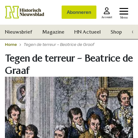
Abonneren
Account
Menu
Nieuwsbrief
Magazine
HN Actueel
Shop
Ge
Home
Tegen de terreur – Beatrice de Graaf
Tegen de terreur – Beatrice de
Graaf
Zoek