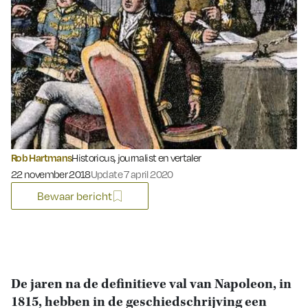
Rob Hartmans
Historicus, journalist en vertaler
Gepubliceerd op:
22 november 2018
Update 7 april 2020
Bewaar bericht
De jaren na de definitieve val van Napoleon, in
1815, hebben in de geschiedschrijving een