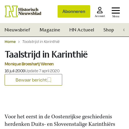
Abonneren
Account
Menu
Nieuwsbrief
Magazine
HN Actueel
Shop
Ge
Home
Taalstrijd in Karinthië
Taalstrijd in Karinthië
Monique Broeshart/ Wenen
Gepubliceerd op:
16 juli 2009
Update 7 april 2020
Bewaar bericht
Voor het eerst in de Oostenrijkse geschiedenis
herdenken Duits- en Sloveenstalige Karinthiërs
Zoek