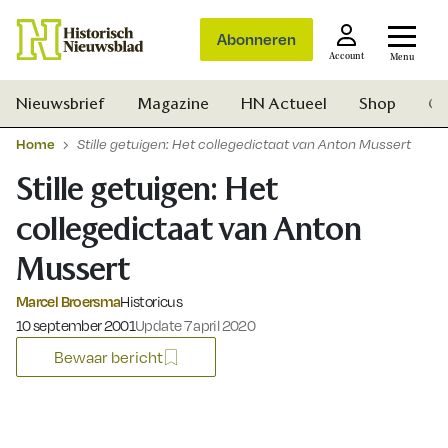
Abonneren
Account
Menu
Nieuwsbrief
Magazine
HN Actueel
Shop
Ge
Home
Stille getuigen: Het collegedictaat van Anton Mussert
Stille getuigen: Het
collegedictaat van Anton
Mussert
Marcel Broersma
Historicus
Gepubliceerd op:
10 september 2001
Update 7 april 2020
Bewaar bericht
Zoek