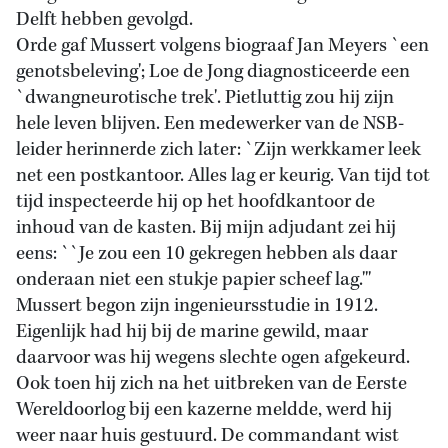
Delft hebben gevolgd.
Orde gaf Mussert volgens biograaf Jan Meyers `een
genotsbeleving'; Loe de Jong diagnosticeerde een
`dwangneurotische trek'. Pietluttig zou hij zijn
hele leven blijven. Een medewerker van de NSB-
leider herinnerde zich later: `Zijn werkkamer leek
net een postkantoor. Alles lag er keurig. Van tijd tot
tijd inspecteerde hij op het hoofdkantoor de
inhoud van de kasten. Bij mijn adjudant zei hij
eens: ``Je zou een 10 gekregen hebben als daar
onderaan niet een stukje papier scheef lag.'''
Mussert begon zijn ingenieursstudie in 1912.
Eigenlijk had hij bij de marine gewild, maar
daarvoor was hij wegens slechte ogen afgekeurd.
Ook toen hij zich na het uitbreken van de Eerste
Wereldoorlog bij een kazerne meldde, werd hij
weer naar huis gestuurd. De commandant wist