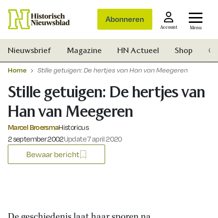
Abonneren
Account
Menu
Nieuwsbrief
Magazine
HN Actueel
Shop
Ge
Home
Stille getuigen: De hertjes van Han van Meegeren
Stille getuigen: De hertjes van
Han van Meegeren
Marcel Broersma
Historicus
Gepubliceerd op:
2 september 2002
Update 7 april 2020
Bewaar bericht
Zoek
De geschiedenis laat haar sporen na.