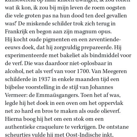
kunstwereld op haar knieën dwingen, ik zou tonen
wat ik kon, ik zou bij mijn leven de roem oogsten
die vele groten pas na hun dood ten deel gevallen
was!' De miskende schilder trok zich terug in
Frankrijk en begon aan zijn magnum opus.
Hij kocht oude pigmenten en een zeventiende-
eeuws doek, dat hij zorgvuldig prepareerde. Hij
experimenteerde met bakeliet als bindmiddel voor
de verf. Die was daardoor niet-oplosbaar in
alcohol, net als verf van voor 1700. Van Meegeren
schilderde in 1937 in enkele maanden tijd een
bijbelse voorstelling in de stijl van Johannes
Vermeer: de Emmaüsgangers. Toen het af was,
legde hij het doek in een oven om het oppervlak
net zo hard en bros te maken als oude olieverf.
Hierna boog hij het om een stok om een
authentieke craquelure te verkrijgen. De ontstane
scheurtjes vulde hij met Oost-Indische inkt,