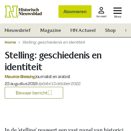
Abonneren
Account
Menu
Nieuwsbrief
Magazine
HN Actueel
Shop
Ge
Home
Stelling: geschiedenis en identiteit
Stelling: geschiedenis en
identiteit
Maurice Blessing
Journalist en arabist
Gepubliceerd op:
23 augustus 2019
Update 13 oktober 2022
Bewaar bericht
Zoek
In de 'stelling' reageert een vast panel van historici