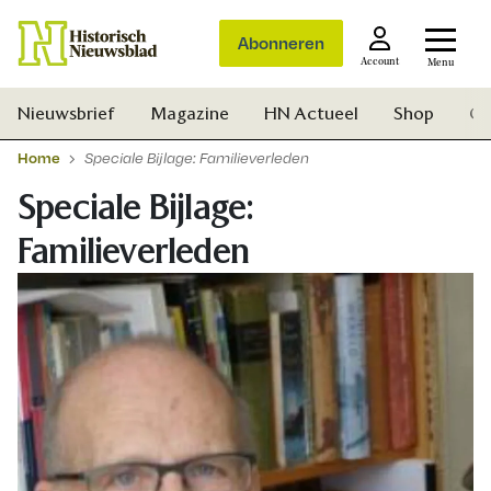
Abonneren
Account
Menu
Nieuwsbrief
Magazine
HN Actueel
Shop
Ge
Home
Speciale Bijlage: Familieverleden
Speciale Bijlage:
Familieverleden
Zoek