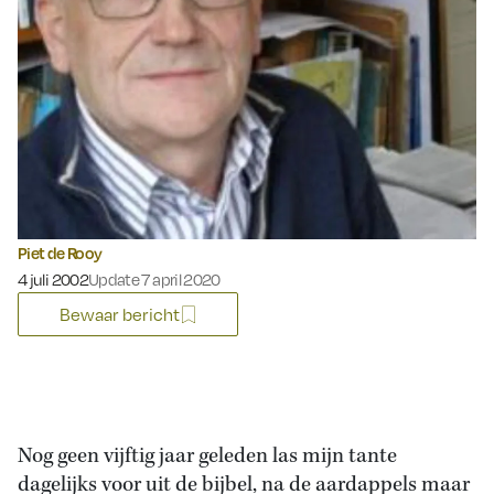
Piet de Rooy
Gepubliceerd op:
4 juli 2002
Update 7 april 2020
Bewaar bericht
Nog geen vijftig jaar geleden las mijn tante
dagelijks voor uit de bijbel, na de aardappels maar