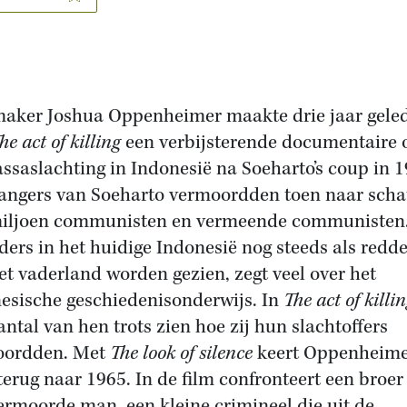
aker Joshua Oppenheimer maakte drie jaar gele
he act of killing
een verbijsterende documentaire 
ssaslachting in Indonesië na Soeharto’s coup in 1
ngers van Soeharto vermoordden toen naar scha
iljoen communisten en vermeende communisten
ders in het huidige Indonesië nog steeds als redde
et vaderland worden gezien, zegt veel over het
esische geschiedenisonderwijs. In
The act of killi
antal van hen trots zien hoe zij hun slachtoffers
oordden. Met
The look of silence
keert Oppenheim
terug naar 1965. In de film confronteert een broer
ermoorde man, een kleine crimineel die uit de