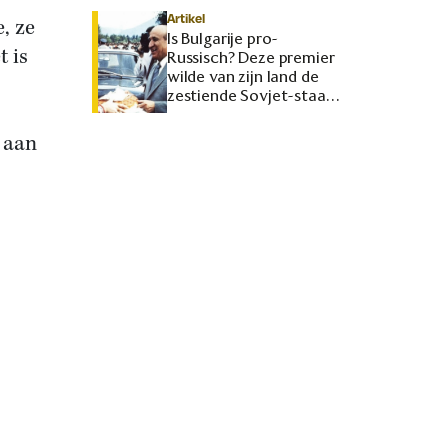
Artikel
, ze
Is Bulgarije pro-
 is
Russisch? Deze premier
wilde van zijn land de
zestiende Sovjet-staat
maken
k aan