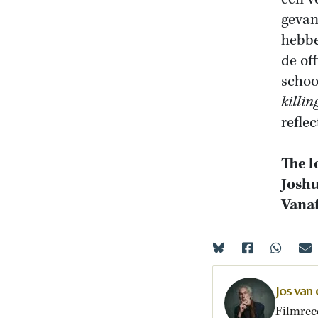
gevan
hebbe
de off
schoo
killin
refle
The l
Josh
Vanaf
Jos van
Filmrec