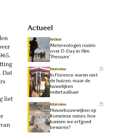
Actueel
den
Artikel
Metereologen ruziën
over
over D-Day in film
965.
‘Pressure’
tting
Interview
. Dat
In Florence waren niet
rs
de huizen, maar de
huwelijken
onbetaalbaar
ng
liet
Interview
Nieuwbouwwijken op
er
Romeinse ruïnes: hoe
kunnen we erfgoed
 van
bewaren?