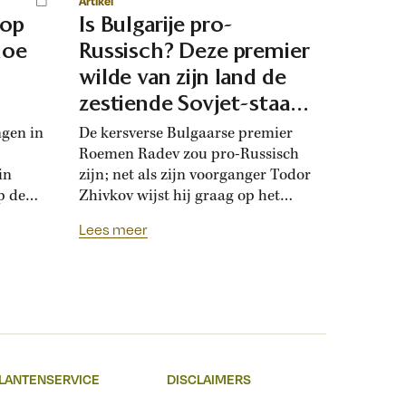
Artikel
 op
Is Bulgarije pro-
hoe
Russisch? Deze premier
d
wilde van zijn land de
zestiende Sovjet-staat
maken
ngen in
De kersverse Bulgaarse premier
Roemen Radev zou pro-Russisch
in
zijn; net als zijn voorganger Todor
p de
Zhivkov wijst hij graag op het
dt
Russische bevrijdingsverhaal van
Lees meer
onwijk
1878. Die vroegere premier was zo
que
loyaal aan het Kremlin, dat hij de
Bulgaarse soevereiniteit inzette in
onderhandelingen met Moskou.
r
Zhivkovs pro-Russische koers
nds
botste met de ideeën van zijn
n.
dochter, die juist...
LANTENSERVICE
DISCLAIMERS
t