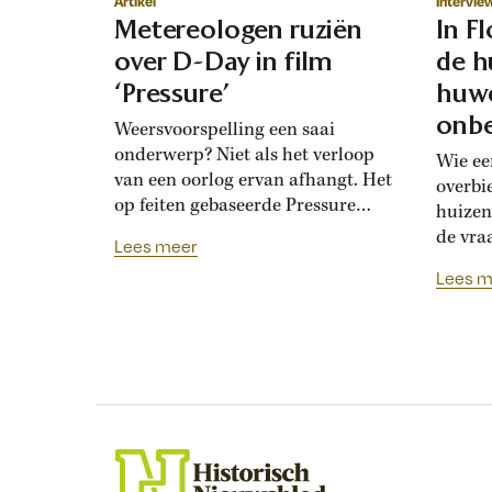
Artikel
Intervie
Metereologen ruziën
In F
over D-Day in film
de h
‘Pressure’
huwe
onbe
Weersvoorspelling een saai
onderwerp? Niet als het verloop
Wie ee
van een oorlog ervan afhangt. Het
overbi
op feiten gebaseerde Pressure
huizen
toont de hoogoplopende ruzie
de vra
Lees meer
tussen geallieerde meteorologen
Renais
Lees m
over de verwachting voor D-Day.
ook la
Bedolven onder tegenstrijdige
doordat
adviezen moet opperbevelhebber
opdrev
Dwight Eisenhower beslissen over
‘bruids
de invasiedatum. Als D-Day een
histor
maand eerder was gepland,
‘Bruid
waren meteorologen het volstrekt
financ
met elkaar...
de vij
huweli