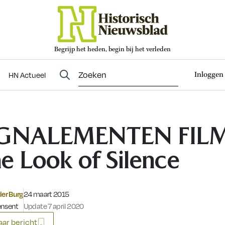
Begrijp het heden, begin bij het verleden
Abonneren
t
Evenementen
HN Actueel
Inloggen
HN Actueel
IGNALEMENTEN FIL
e Look of Silence
Gepubliceerd op:
der Burg
24 maart 2015
ensent
Update 7 april 2020
ar bericht