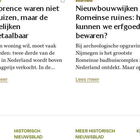
w
Interview
lorence waren niet
Nieuwbouwwijken
uizen, maar de
Romeinse ruïnes: 
lijken
kunnen we erfgoe
taalbaar
bewaren?
n woning wil, moet vaak
Bij archeologische opgravi
eden: twee derde van de
Nijmegen is het grootste
 in Nederland wordt boven
Romeinse badhuiscomplex 
agprijs verkocht. In de
Nederland ontdekt. Maar o
sance hadden Florentijnen
plek van de opgraving wor
eer
Lees meer
st van overbiedingsgekte:
binnenkort een nieuwe wo
 rijke families de prijs
gebouwd. Hoogleraar Moni
en, ontstond er
van den Dries legt uit hoe
schatsinflatie’, vertelt
archeologen en
icus Marlisa den Hartog.
projectontwikkelaars elkaa
sschatten werden een
kunnen helpen om Nederla
iële markt op zich.’ Hoe zag
erfgoed zichtbaar te beware
HISTORISCH
MEER HISTORISCH
K
ftiende-eeuwse Italiaanse
Over een paar jaar staat he
NIEUWSBLAD
NIEUWSBLAD
jksmarkt...
Nijmeegse Waalfront vol...