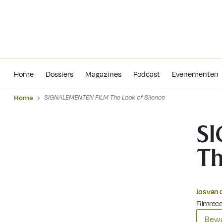
Home
Dossiers
Magazines
Podcas
Home
Dossiers
Magazines
Podcast
Evenementen
Home
SIGNALEMENTEN FILM The Look of Silence
S
Th
Jos van 
Filmrec
Bewa