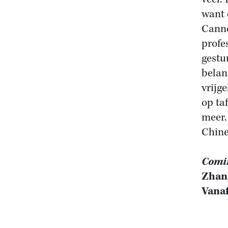
want 
Canne
profe
gestu
belan
vrijge
op ta
meer
Chine
Comi
Zhan
Vanaf