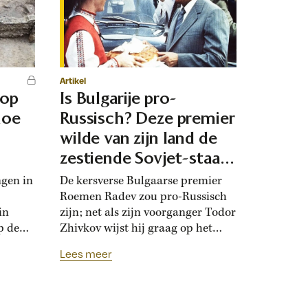
Artikel
 op
Is Bulgarije pro-
hoe
Russisch? Deze premier
d
wilde van zijn land de
zestiende Sovjet-staat
maken
ngen in
De kersverse Bulgaarse premier
Roemen Radev zou pro-Russisch
in
zijn; net als zijn voorganger Todor
p de
Zhivkov wijst hij graag op het
dt
Russische bevrijdingsverhaal van
Lees meer
onwijk
1878. Die vroegere premier was zo
que
loyaal aan het Kremlin, dat hij de
Bulgaarse soevereiniteit inzette in
onderhandelingen met Moskou.