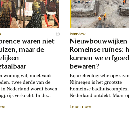
w
Interview
lorence waren niet
Nieuwbouwwijken
uizen, maar de
Romeinse ruïnes: 
lijken
kunnen we erfgoe
taalbaar
bewaren?
n woning wil, moet vaak
Bij archeologische opgravi
eden: twee derde van de
Nijmegen is het grootste
 in Nederland wordt boven
Romeinse badhuiscomplex 
agprijs verkocht. In de
Nederland ontdekt. Maar o
sance hadden Florentijnen
plek van de opgraving wor
eer
Lees meer
st van overbiedingsgekte:
binnenkort een nieuwe wo
 rijke families de prijs
gebouwd. Hoogleraar Moni
en, ontstond er
van den Dries legt uit hoe
schatsinflatie’, vertelt
archeologen en