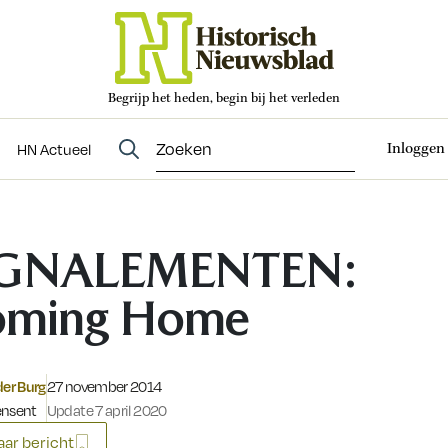
Begrijp het heden, begin bij het verleden
Abonneren
t
Evenementen
HN Actueel
Inloggen
HN Actueel
IGNALEMENTEN:
oming Home
Gepubliceerd op:
der Burg
27 november 2014
ensent
Update 7 april 2020
ar bericht