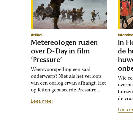
Artikel
Intervie
Metereologen ruziën
In F
over D-Day in film
de h
‘Pressure’
huwe
onbe
Weersvoorspelling een saai
onderwerp? Niet als het verloop
Wie ee
van een oorlog ervan afhangt. Het
overbi
op feiten gebaseerde Pressure
huizen
toont de hoogoplopende ruzie
de vra
Lees meer
tussen geallieerde meteorologen
Renais
Lees m
over de verwachting voor D-Day.
ook la
Bedolven onder tegenstrijdige
doordat
adviezen moet opperbevelhebber
opdrev
Dwight Eisenhower beslissen over
‘bruids