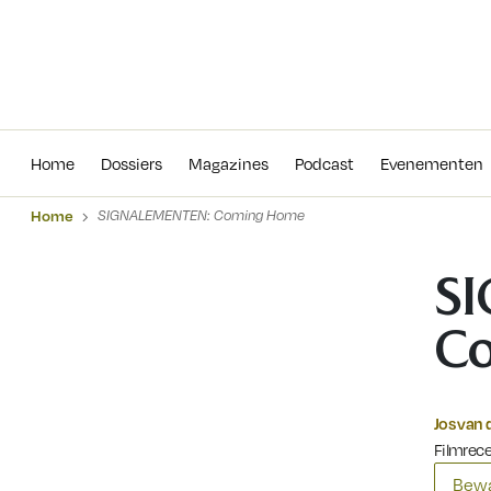
Home
Dossiers
Magazines
Podcas
Home
Dossiers
Magazines
Podcast
Evenementen
Home
SIGNALEMENTEN: Coming Home
S
C
Jos van 
Filmrec
Bewa