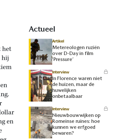
Actueel
Artikel
Metereologen ruziën
 het
over D-Day in film
hij
‘Pressure’
ntiem
Interview
In Florence waren niet
 en
de huizen, maar de
huwelijken
ing.
onbetaalbaar
r
Interview
ollar
Nieuwbouwwijken op
ng en
Romeinse ruïnes: hoe
kunnen we erfgoed
e
bewaren?
eg,