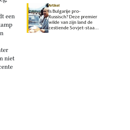
Artikel
Is Bulgarije pro-
dt een
Russisch? Deze premier
wilde van zijn land de
kkamp
zestiende Sovjet-staat
en
maken
hter
m niet
ecente