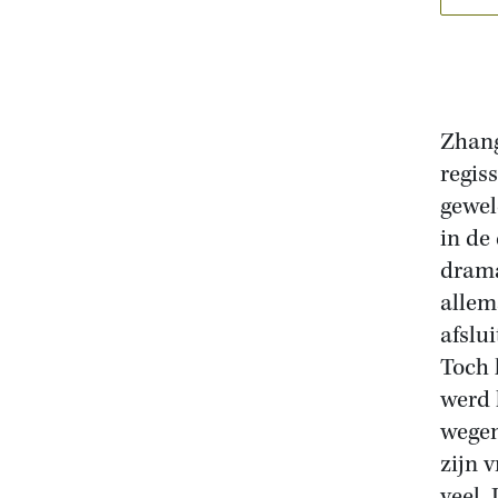
Zhang
regis
gewel
in de
drama
allem
afslu
Toch l
werd 
wegen
zijn 
veel.