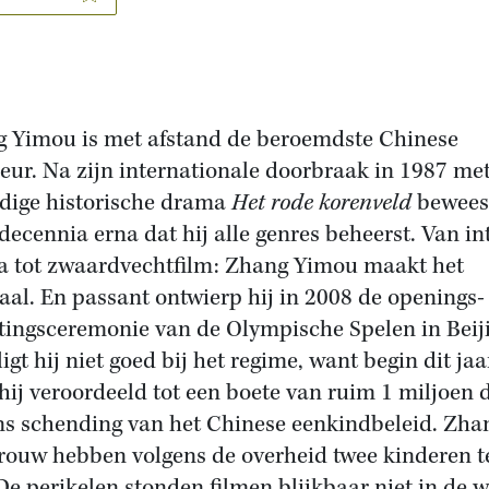
 Yimou is met afstand de beroemdste Chinese
seur. Na zijn internationale doorbraak in 1987 met
dige historische drama
Het rode korenveld
bewees 
 decennia erna dat hij alle genres beheerst. Van i
 tot zwaardvechtfilm: Zhang Yimou maakt het
aal. En passant ontwierp hij in 2008 de openings-
itingsceremonie van de Olympische Spelen in Beij
igt hij niet goed bij het regime, want begin dit jaa
hij veroordeeld tot een boete van ruim 1 miljoen d
s schending van het Chinese eenkindbeleid. Zha
vrouw hebben volgens de overheid twee kinderen t
 De perikelen stonden filmen blijkbaar niet in de w