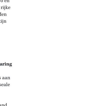
vo en
rijke
rden
ijn
varing
s aan
seale
land