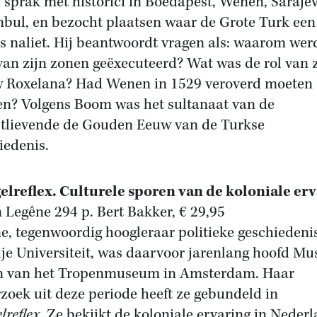
sprak met historici in Boedapest, Wenen, Saraje
nbul, en bezocht plaatsen waar de Grote Turk een 
is naliet. Hij beantwoordt vragen als: waarom we
van zijn zonen geëxecuteerd? Wat was de rol van z
 Roxelana? Had Wenen in 1529 veroverd moeten
n? Volgens Boom was het sultanaat van de
tlievende de Gouden Eeuw van de Turkse
iedenis.
elreflex. Culturele sporen van de koloniale er
 Legêne 294 p. Bert Bakker, € 29,95
e, tegenwoordig hoogleraar politieke geschiedeni
ije Universiteit, was daarvoor jarenlang hoofd Mu
 van het Tropenmuseum in Amsterdam. Haar
zoek uit deze periode heeft ze gebundeld in
lreflex
. Ze bekijkt de koloniale ervaring in Neder