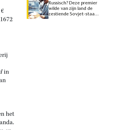
Russisch? Deze premier
wilde van zijn land de
 €
zestiende Sovjet-staat
 1672
maken
rij
d
in
van
en het
ganda.