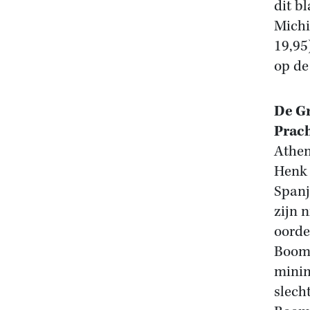
dit b
Michi
19,95
op de
De Gr
Prach
Athen
Henk 
Spanj
zijn 
oorde
Boom.
minim
slech