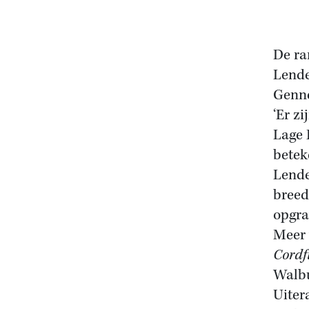
De ra
Lende
Genne
‘Er z
Lage 
betek
Lende
breed
opgra
Meer 
Cordf
Walbu
Uiter