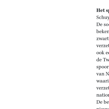
Het s
Schuy
De so
beken
zwart
verze
ook e
de Tw
spoor
van N
waari
verze
natio
De be