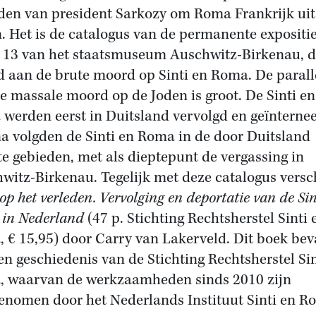
den van president Sarkozy om Roma Frankrijk uit
n. Het is de catalogus van de permanente expositie
 13 van het staatsmuseum Auschwitz-Birkenau, di
d aan de brute moord op Sinti en Roma. De parall
e massale moord op de Joden is groot. De Sinti en
werden eerst in Duitsland vervolgd en geïnternee
a volgden de Sinti en Roma in de door Duitsland
te gebieden, met als dieptepunt de vergassing in
witz-Birkenau. Tegelijk met deze catalogus vers
op het verleden. Vervolging en deportatie van de Sin
in Nederland
(47 p. Stichting Rechtsherstel Sinti 
 € 15,95) door Carry van Lakerveld. Dit boek bev
en geschiedenis van de Stichting Rechtsherstel Sin
 waarvan de werkzaamheden sinds 2010 zijn
enomen door het Nederlands Instituut Sinti en R