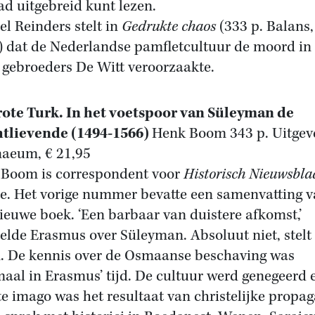
lad uitgebreid kunt lezen.
el Reinders stelt in
Gedrukte chaos
(333 p. Balans,
) dat de Nederlandse pamfletcultuur de moord in
 gebroeders De Witt veroorzaakte.
ote Turk. In het voetspoor van Süleyman de
tlievende (1494-1566)
Henk Boom 343 p. Uitgeve
aeum, € 21,95
Boom is correspondent voor
Historisch Nieuwsbla
e. Het vorige nummer bevatte een samenvatting 
nieuwe boek. ‘Een barbaar van duistere afkomst,’
elde Erasmus over Süleyman. Absoluut niet, stelt
 De kennis over de Osmaanse beschaving was
aal in Erasmus’ tijd. De cultuur werd genegeerd 
te imago was het resultaat van christelijke propa