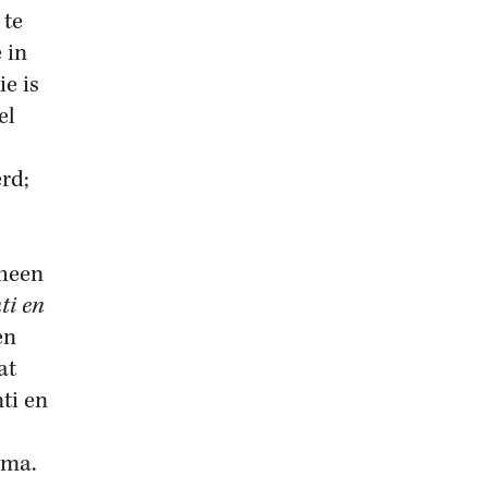
 te
 in
e is
el
rd;
cheen
ti en
en
at
ti en
oma.