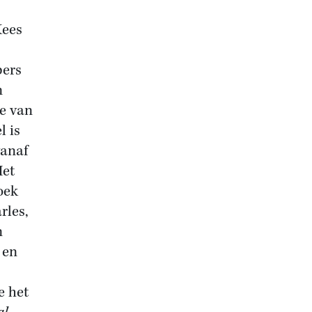
ees
bers
n
ie van
l is
vanaf
Het
oek
rles,
n
 en
e het