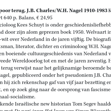
poor terug. J.B. Charles/W.H. Nagel 1910-1983
K
t 640 p. Balans, € 24,95
cioloog Kees Schuyt is onder geschiedenisliefheb
d door zijn alom geprezen boek 1950. Welvaart i
-wit over Nederland in de jaren vijftig. De biograf
tsman, literator, dichter en criminoloog W.H. Nage
en boeiende cultuurgeschiedenis van Nederland 
eede Wereldoorlog tot en met de jaren zeventig. 
 terug verwijst naar het gelijknamige beroemde b
agel, gepubliceerd onder het pseudoniem J.B. Cha
n hij zich rekenschap gaf van vijf jaar bezetting e
t, en op zoek ging naar de oorsprong van fascisme
naal-socialisme.
kende Israëlische new historian Tom Segev haald