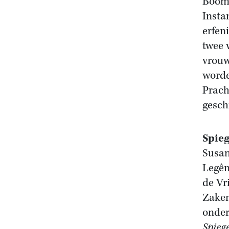
Boom 
Insta
erfen
twee 
vrouw
worde
Prach
gesch
Spieg
Susan
Legên
de Vr
Zaken
onder
Spiege