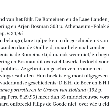
nd van het Rijk. De Romeinen en de Lage Landen
ring en Arjen Bosman 303 p. Athenaeum–Polak 
p, € 34,95
ijn belangrijkere tijdperken in de geschiedenis van
Landen dan de Oudheid, maar helemaal zonder
enis is de Romeinse tijd nu ook weer niet,’ zo beg
ring en Bosman dit overzichtswerk, bedoeld voor
 publiek. Ze gebruiken geschreven bronnen en
vingsresultaten. Hun boek is erg mooi uitgegeven.
vaderlandse geschiedenis: D.E.H. de Boer en E.H.P
unke portretteren in Graven van Holland
(192 p.
rg Pers, € 29,95) meer dan 35 middeleeuwse vors
aard ontbreekt Filips de Goede niet, over wie u eld