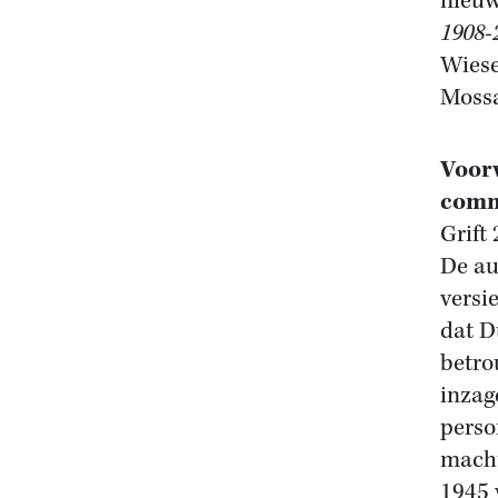
nieu
1908-
Wiese
Moss
Voorw
comm
Grift
De au
versi
dat D
betro
inzag
perso
macht
1945 