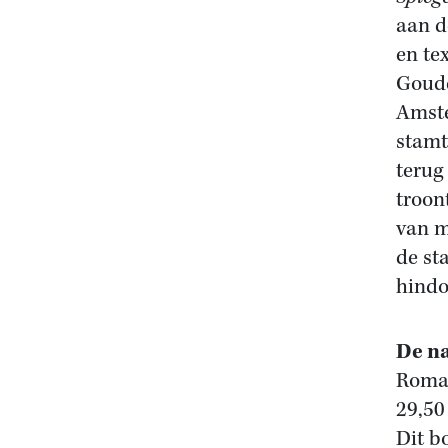
aan d
en te
Goude
Amste
stamt
terug
troon
van m
de st
hindo
De na
Roman
29,50
Dit b