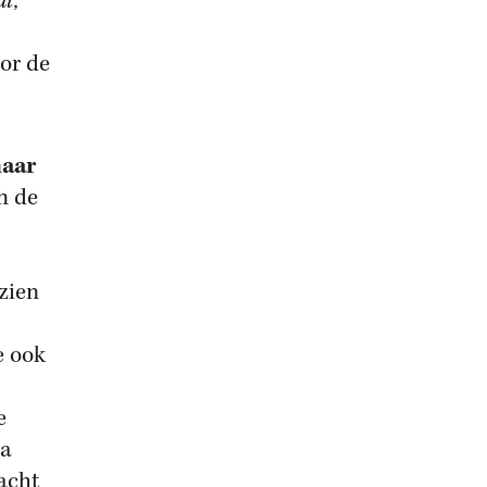
l,
oor de
naar
n de
 zien
e ook
e
na
acht