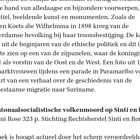
e hand van alledaagse en bijzondere voorwerpen, 
xtiel, beeldende kunst en monumenten. Zoals de
n Koets die Wilhelmina in 1898 kreeg van de
rdamse bevolking bij haar troonsbestijging. De k
 uit de beginjaren van de ethische politiek en dit i
 te zien op een van de zijpanelen, waar de koningi
t als vorstin van de Oost en de West. Een foto uit 
arktvrouwen tijdens een parade in Paramaribo v
art van een verhaal over de geschiedenis van de
estaanse migratie naar Suriname.
tonaalsocialistische volkenmoord op Sinti en
i Rose 323 p. Stichting Rechtsherstel Sinti en Ro
oek is hoogst actueel door het scherp veroordeeld