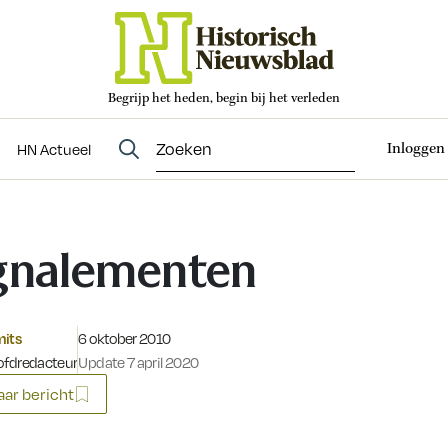
Begrijp het heden, begin bij het verleden
Abonneren
t
Evenementen
HN Actueel
Inloggen
HN Actueel
gnalementen
Gepubliceerd op:
mits
6 oktober 2010
fdredacteur
Update 7 april 2020
ar bericht