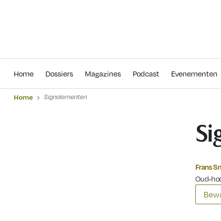
Home
Dossiers
Magazines
Podcas
Home
Dossiers
Magazines
Podcast
Evenementen
Home
Signalementen
Si
Frans S
Oud-hoo
Bewa