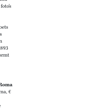
foto’s
oets
s
n
1893
ormt
 Roma
ma, €
e