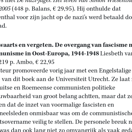
ws met
De nazi-jager. Het leven van Simon Wiesentha
2005
(448 p. Balans, € 29,95). Hij onthulde dat
nthal voor zijn jacht op de nazi’s werd betaald d
ad.
aarts en vergeten. De overgang van fascisme 
unisme in Oost-Europa, 1944-1948
Liesbeth va
 219 p. Ambo, € 22,95
teur promoveerde vorig jaar met een Engelstalige
e van dit boek aan de Universiteit Utrecht. Ze laat
uitse en Roemeense communisten politieke
uwbaarheid van groot belang achtten, maar dat z
en dat de inzet van voormalige fascisten en
neelsleden onmisbaar was om de communistisch
sovername veilig te stellen. De personele breuk 
was dan ook lang niet zo omvangrijk als vaak ged