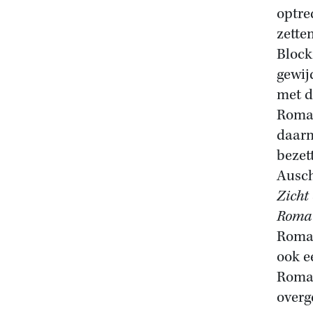
optre
zette
Block
gewij
met d
Roma 
daarn
bezet
Ausch
Zicht 
Roma 
Roma,
ook e
Roma,
overg