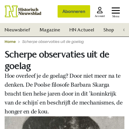
Abonneren
Account
Menu
Nieuwsbrief
Magazine
HN Actueel
Shop
Ge
Home
Scherpe observaties uit de goelag
Scherpe observaties uit de
goelag
Hoe overleef je de goelag? Door niet meer na te
denken. De Poolse filosofe Barbara Skarga
bracht tien helse jaren door in dit ‘koninkrijk
van de schijn’ en beschrijft de mechanismes, de
honger en de kou.
Zoek