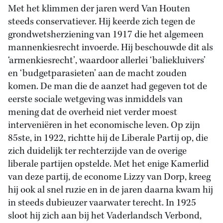
Met het klimmen der jaren werd Van Houten
steeds conservatiever. Hij keerde zich tegen de
grondwetsherziening van 1917 die het algemeen
mannenkiesrecht invoerde. Hij beschouwde dit als
‘armenkiesrecht’, waardoor allerlei ‘baliekluivers’
en ‘budgetparasieten’ aan de macht zouden
komen. De man die de aanzet had gegeven tot de
eerste sociale wetgeving was inmiddels van
mening dat de overheid niet verder moest
interveniëren in het economische leven. Op zijn
85ste, in 1922, richtte hij de Liberale Partij op, die
zich duidelijk ter rechterzijde van de overige
liberale partijen opstelde. Met het enige Kamerlid
van deze partij, de econome Lizzy van Dorp, kreeg
hij ook al snel ruzie en in de jaren daarna kwam hij
in steeds dubieuzer vaarwater terecht. In 1925
sloot hij zich aan bij het Vaderlandsch Verbond,