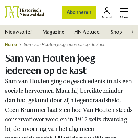
Abonneren
Account
Menu
Nieuwsbrief
Magazine
HN Actueel
Shop
Ge
Home
Sam van Houten joeg iedereen op de kast
Sam van Houten joeg
iedereen op de kast
Sam van Houten ging de geschiedenis in als een
sociale hervormer. Maar hij bereikte minder
dan had gekund door zijn tegendraadsheid.
Coen Brummer laat zien hoe Van Houten steeds
conservatiever werd en in 1917 zelfs dwarslag
bij de invoering van het algemeen
Zoek