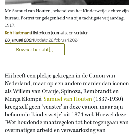
Mr. Samuel van Houten, bekend van het Kinderwetje, achter zijn
bureau. Portret ter gelegenheid van zijn tachtigste verjaardag,
1917.
Rob Hartmans
Historicus, journalist en vertaler
Gepubliceerd op:
23 januari 2024
Update 22 februari 2024
Bewaar bericht
Hij heeft een plekje gekregen in de Canon van
Nederland, maar op een andere manier dan iconen
als Willem van Oranje, Spinoza, Rembrandt en
Marga Klompé.
Samuel van Houten
(1837-1930)
kreeg zelf geen ‘venster’ in deze canon, maar zijn
befaamde ‘kinderwetje’ uit 1874 wel. Hoewel deze
‘Wet houdende maatregelen tot het tegengaan van
overmatigen arbeid en verwaarlozing van