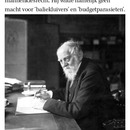
mannenkiesrecht. Hij wilde namelijk geen
macht voor ‘baliekluivers’ en ‘budgetparasieten’.