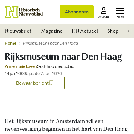
Abonneren
Account
Menu
Nieuwsbrief
Magazine
HN Actueel
Shop
Ge
Home
Rijksmuseum naar Den Haag
Rijksmuseum naar Den Haag
Annemarie Laven
Oud-hoofdredacteur
Gepubliceerd op:
14 juli 2009
Update 7 april 2020
Bewaar bericht
Het Rijksmuseum in Amsterdam wil een
nevenvestiging beginnen in het hart van Den Haag.
Zoek