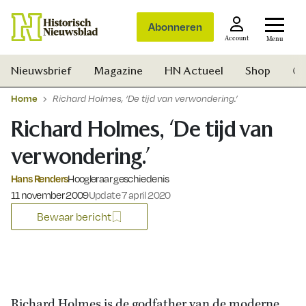
Abonneren
Account
Menu
Nieuwsbrief
Magazine
HN Actueel
Shop
Ge
Home
Richard Holmes, ‘De tijd van verwondering.’
Richard Holmes, ‘De tijd van
verwondering.’
Hans Renders
Hoogleraar geschiedenis
Gepubliceerd op:
11 november 2009
Update 7 april 2020
Bewaar bericht
Zoek
Richard Holmes is de godfather van de moderne