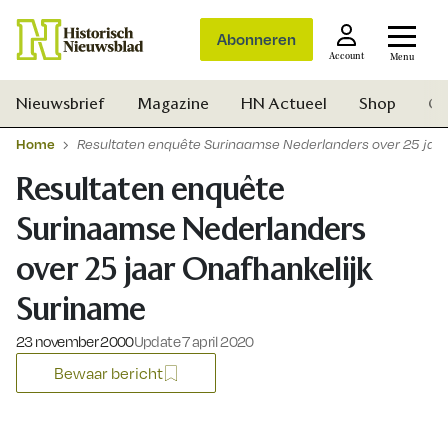
Abonneren
Account
Menu
Nieuwsbrief
Magazine
HN Actueel
Shop
Ge
Home
Resultaten enquête Surinaamse Nederlanders over 25 jaar
Resultaten enquête
Surinaamse Nederlanders
over 25 jaar Onafhankelijk
Suriname
Gepubliceerd op:
23 november 2000
Update 7 april 2020
Bewaar bericht
Zoek