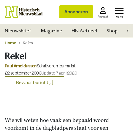
Abonneren
Account
Menu
Nieuwsbrief
Magazine
HN Actueel
Shop
Ge
Home
Rekel
Rekel
Paul Arnoldussen
Schrijver en journalist
Gepubliceerd op:
22 september 2003
Update 7 april 2020
Bewaar bericht
Wie wil weten hoe vaak een bepaald woord
voorkomt in de dagbladpers staat voor een
Zoek