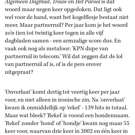
Algemeen Dagblad
,
Trouw
en
Het Parool
is dat
woord maar negen keer opgedoken. Dat ligt ook
wel voor de hand, want het kogelflesje bestaat niet
meer. Maar partnerruil? Per jaar kom je het woord
zo'n tien tot twintig keer tegen in alle vijf
dagbladen samen - een armzalige score dus. En
vaak ook nog als metafoor: 'KPN dupe van
partnerruil in telecom.' Wil dat zeggen dat de lol
van partnerruil af is, of is de pers erover
uitgepraat?
'Onverlaat' komt dertig tot veertig keer per jaar
voor, en niet alleen in ironische zin. Na 'onverlaat'
kwam ik onmiddellijk op 'rekel' - 139 hits in totaal.
Maar wat bleek? 'Rekel' is vooral een hondennaam.
'Rekel' zonder 'hond' of 'hondje' kwam nog maar 55
keer voor, waarvan drie keer in 2002 en één keer in