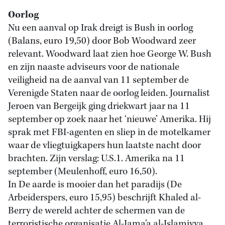
Oorlog
Nu een aanval op Irak dreigt is Bush in oorlog
(Balans, euro 19,50) door Bob Woodward zeer
relevant. Woodward laat zien hoe George W. Bush
en zijn naaste adviseurs voor de nationale
veiligheid na de aanval van 11 september de
Verenigde Staten naar de oorlog leiden. Journalist
Jeroen van Bergeijk ging driekwart jaar na 11
september op zoek naar het ‘nieuwe’ Amerika. Hij
sprak met FBI-agenten en sliep in de motelkamer
waar de vliegtuigkapers hun laatste nacht door
brachten. Zijn verslag: U.S.1. Amerika na 11
september (Meulenhoff, euro 16,50).
In De aarde is mooier dan het paradijs (De
Arbeiderspers, euro 15,95) beschrijft Khaled al-
Berry de wereld achter de schermen van de
terroristische organisatie Al-Jama’a al-Islamiyya,