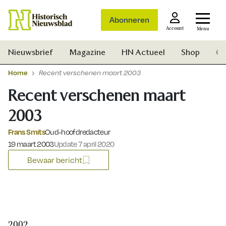
Abonneren
Account
Menu
Nieuwsbrief
Magazine
HN Actueel
Shop
Ge
Home
Recent verschenen maart 2003
Recent verschenen maart
2003
Frans Smits
Oud-hoofdredacteur
Gepubliceerd op:
19 maart 2003
Update 7 april 2020
Bewaar bericht
Zoek
2002