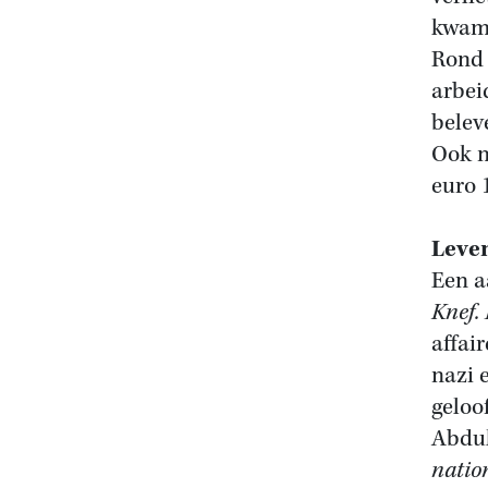
kwam 
Rond 
arbei
belev
Ook 
euro 
Leve
Een a
Knef. 
affai
nazi 
geloo
Abdul
nation