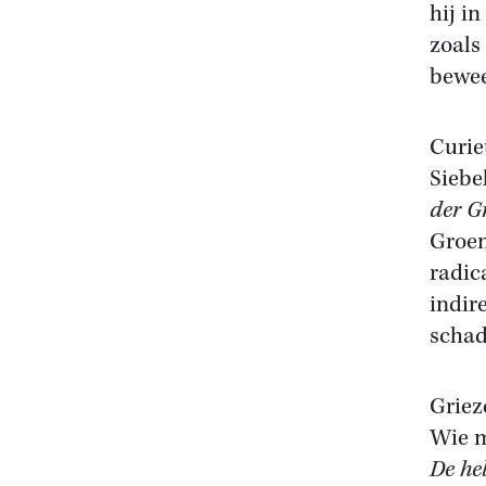
hij i
zoals
bewee
Curie
Siebe
der G
Groen
radic
indir
schad
Griez
Wie me
De he