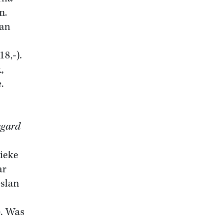
m.
van
18,-).
,
.
egard
tieke
ar
eslan
). Was