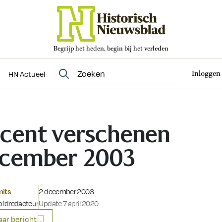
Begrijp het heden, begin bij het verleden
Abonneren
t
Evenementen
HN Actueel
Inloggen
HN Actueel
cent verschenen
cember 2003
Gepubliceerd op:
mits
2 december 2003
fdredacteur
Update 7 april 2020
ar bericht