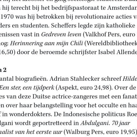
hij terecht bij het bedrijfspastoraat te Amsterda
1970 was hij betrokken bij revolutionaire acties 
ders en studenten. Scheffers legde zijn katholieke
enissen vast in
Gedreven leven
(Valkhof Pers, euro 
nog:
Herinnering aan mijn Chili
(Wereldbibliotheek
16,50) door de beroemde schrijfster Isabel Allende
n 2
antal biografieën. Adrian Stahlecker schreef
Hild
Een ster, een tijdperk
(Aspekt, euro 24,98). Over de
res van deze Duitse actrice-zangeres met een fana
en over haar belangstelling voor het occulte en ha
f in wonderdokters. De Indonesische politicus Ro
gani wordt geportretteerd in
Abdulgani. 70 jaar
alist van het eerste uur
(Walburg Pers, euro 19,95