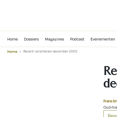
Home
Dossiers
Magazines
Podcas
Home
Dossiers
Magazines
Podcast
Evenementen
Home
Recent verschenen december 2003
Re
de
Frans S
Oud-hoo
Bewa