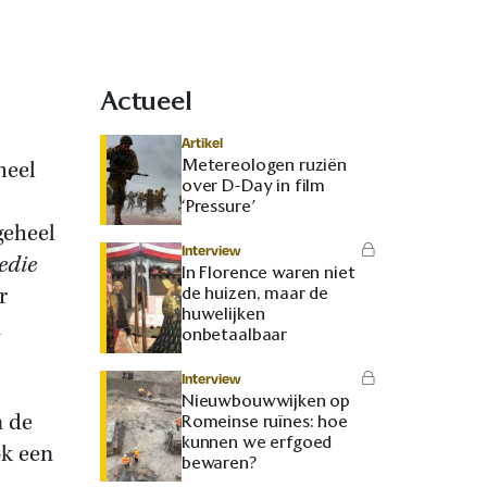
Actueel
Artikel
Metereologen ruziën
heel
over D-Day in film
‘Pressure’
geheel
Interview
edie
In Florence waren niet
r
de huizen, maar de
huwelijken
n
onbetaalbaar
Interview
Nieuwbouwwijken op
n de
Romeinse ruïnes: hoe
kunnen we erfgoed
ok een
bewaren?