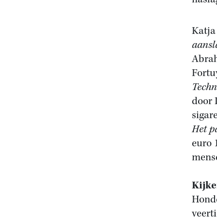
Katj
aansl
Abrah
Fortu
Techn
door 
sigar
Het p
euro 
mense
Kijk
Honde
veert