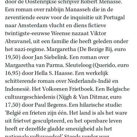
door de Oostenrijkse schrijver Robert Menasse.
Een roman over rabbijn Manasseh die in de
zeventiende eeuw voor de inquisitie uit Portugal
naar Amsterdam vlucht en diens fictieve
twintigste-eeuwse Weense nazaat Viktor
Abravanel, uit een familie die heeft geleden onder
het nazi-regime. Margaretha (De Bezige Bij, euro
19,50) door Jan Siebelink. Een roman over
Margaretha van Parma. Sleuteloog (Querido, euro
16,95) door Hella S. Haasse. Een werkelijk
schitterende roman over Nederlands-Indië en
Indonesië. Het Volkomen Frietboek. Een Belgische
cultuurgeschiedenis (Nijgh & Van Ditmar, euro
17,50) door Paul Ilegems. Een hilarische studie:
‘België en frieten zijn één. Het land is als het ware
uit frietvet gesculpteerd, en het openbare leven
heeft er dezelfde gladde smeuïgheid als het