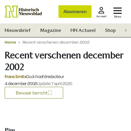
Abonneren
Account
Menu
Nieuwsbrief
Magazine
HN Actueel
Shop
Ge
Home
Recent verschenen december 2002
Recent verschenen december
2002
Frans Smits
Oud-hoofdredacteur
Gepubliceerd op:
4 december 2002
Update 7 april 2020
Bewaar bericht
Zoek
Pim