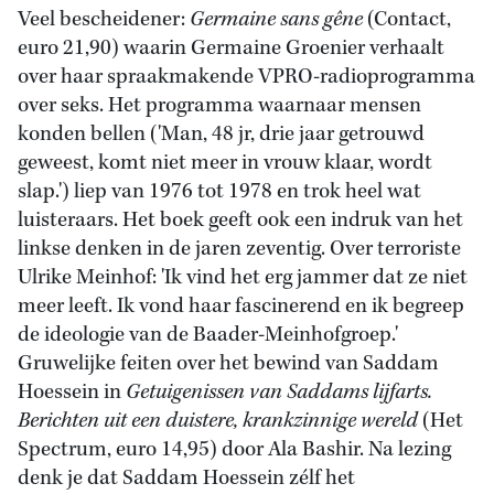
Veel bescheidener:
Germaine sans gêne
(Contact,
euro 21,90) waarin Germaine Groenier verhaalt
over haar spraakmakende VPRO-radioprogramma
over seks. Het programma waarnaar mensen
konden bellen ('Man, 48 jr, drie jaar getrouwd
geweest, komt niet meer in vrouw klaar, wordt
slap.') liep van 1976 tot 1978 en trok heel wat
luisteraars. Het boek geeft ook een indruk van het
linkse denken in de jaren zeventig. Over terroriste
Ulrike Meinhof: 'Ik vind het erg jammer dat ze niet
meer leeft. Ik vond haar fascinerend en ik begreep
de ideologie van de Baader-Meinhofgroep.'
Gruwelijke feiten over het bewind van Saddam
Hoessein in
Getuigenissen van Saddams lijfarts.
Berichten uit een duistere, krankzinnige wereld
(Het
Spectrum, euro 14,95) door Ala Bashir. Na lezing
denk je dat Saddam Hoessein zélf het