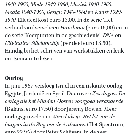
1940-1960
,
Mode 1940-1960
,
Muziek 1940-1960
,
Media 1940-1960
,
Design 1940-1960
en
Kunst 1920-
1940
. Elk deel kost euro 13,00. In de serie 'Het
verhaal van' verscheen
Hiroshima
(euro 16,00) en in
de serie 'Keerpunten in de geschiedenis':
DNA
en
Uitvinding Siliciumchip
(per deel euro 13,50).
Handig bij het schrijven van werkstukken en leuk
om zomaar te lezen.
Oorlog
In juni 1967 versloeg Israël in een riskante oorlog
Egypte, Jordanië en Syrië. Daarover:
Zes dagen. De
oorlog die het Midden-Oosten voorgoed veranderde
(Balans, euro 17,50) door Jeremy Bowen. Meer
oorlogsgruwelen in
Wreed als ijs. Het lot van de
burgers in de Slag om de Ardennen
(Het Spectrum,
euro 22,95) door Peter Schijvers. In de zeer