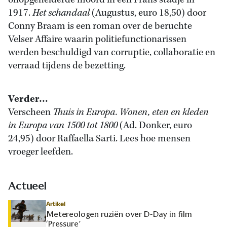
onopgehelderde moord in een Frans stadje in
1917.
Het schandaal
(Augustus, euro 18,50) door
Conny Braam is een roman over de beruchte
Velser Affaire waarin politiefunctionarissen
werden beschuldigd van corruptie, collaboratie en
verraad tijdens de bezetting.
Verder…
Verscheen
Thuis in Europa. Wonen, eten en kleden
in Europa van 1500 tot 1800
(Ad. Donker, euro
24,95) door Raffaella Sarti. Lees hoe mensen
vroeger leefden.
Actueel
Artikel
Metereologen ruziën over D-Day in film
‘Pressure’