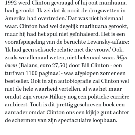
1992 werd Clinton gevraagd of hij ooit marihuana
had gerookt. 'Ik zei dat ik nooit de drugswetten in
Amerika had overtreden.' Dat was niet helemaal
waar. Clinton had wel degelijk marihuana gerookt,
maar hij had het spul niet geïnhaleerd. Het is een
voorafspiegeling van de beruchte Lewinsky-affaire:
'Ik had geen seksuele relatie met die vrouw.' Ook,
zoals we allemaal weten, niet helemaal waar.
Mijn
leven
(Balans, euro 27,50) door Bill Clinton - een
turf van 1100 pagina's! - was afgelopen zomer een
bestseller. Ook in zijn autobiografie zal Clinton wel
niet de hele waarheid vertellen, al was het maar
omdat zijn vrouw Hillary nog een politieke carrière
ambieert. Toch is dit prettig geschreven boek een
aanrader omdat Clinton ons een kijkje gunt achter
de schermen van zijn spectaculaire loopbaan.