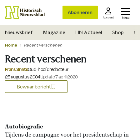
Abonneren
Account
Menu
Nieuwsbrief
Magazine
HN Actueel
Shop
Ge
Home
Recent verschenen
Recent verschenen
Frans Smits
Oud-hoofdredacteur
Gepubliceerd op:
25 augustus 2004
Update 7 april 2020
Bewaar bericht
Autobiografie
Tijdens de campagne voor het presidentschap in
Zoek