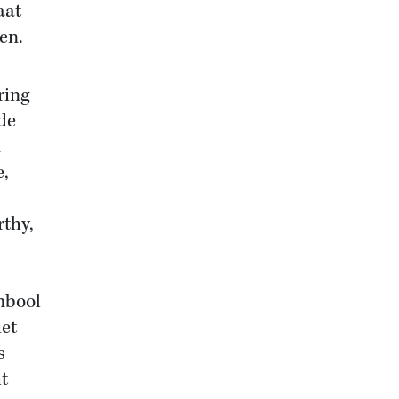
aat
en.
ring
de
n
e,
rthy,
mbool
het
s
t