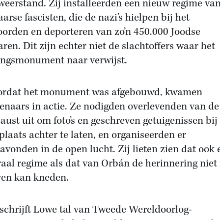
weerstand. Zij installeerden een nieuw regime va
arse fascisten, die de nazi’s hielpen bij het
orden en deporteren van zo’n 450.000 Joodse
ren. Dit zijn echter niet de slachtoffers waar het
ingsmonument naar verwijst.
ordat het monument was afgebouwd, kwamen
enaars in actie. Ze nodigden overlevenden van de
aust uit om foto’s en geschreven getuigenissen bij
laats achter te laten, en organiseerden er
avonden in de open lucht. Zij lieten zien dat ook 
eraal regime als dat van Orbán de herinnering niet
ven kan kneden.
schrijft Lowe tal van Tweede Wereldoorlog-