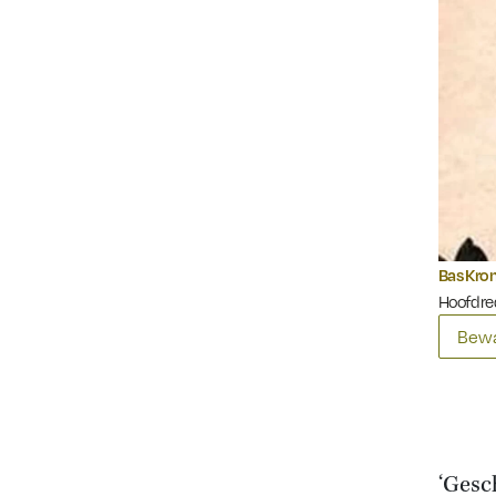
Bas Kr
Hoofdre
Bewa
‘Gesc