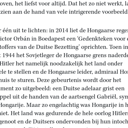
ven, het liefst voor altijd. Dat het zo niet werkt, l
zien aan de hand van vele intrigerende voorbeeld
 één uit te lichten: in 2014 liet de Hongaarse rege
ictor Orbán in Boedapest een ‘Gedenkteken voor 
toffers van de Duitse Bezetting’ oprichten. Toen i
 1944 het Sovjetleger de Hongaarse grens naderd
Hitler het namelijk noodzakelijk het land onder
ele te stellen en de Hongaarse leider, admiraal Ho
huis te sturen. Deze gebeurtenis wordt door het
ent zo uitgebeeld: een Duitse adelaar grist een
appel uit de handen van de aartsengel Gabriël, sy
Hongarije. Maar zo engelachtig was Hongarije in 
niet. Het land was gedurende de hele oorlog Hitler
enoot en de Duitsers ondervonden bij hun intoch