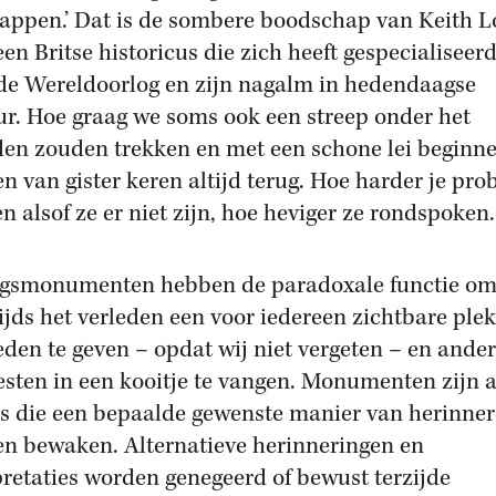
appen.’ Dat is de sombere boodschap van Keith 
een Britse historicus die zich heeft gespecialiseerd
e Wereldoorlog en zijn nagalm in hedendaagse
ur. Hoe graag we soms ook een streep onder het
den zouden trekken en met een schone lei beginne
en van gister keren altijd terug. Hoe harder je pro
en alsof ze er niet zijn, hoe heviger ze rondspoken.
gsmonumenten hebben de paradoxale functie o
ijds het verleden een voor iedereen zichtbare plek
eden te geven – opdat wij niet vergeten – en ander
esten in een kooitje te vangen. Monumenten zijn a
rs die een bepaalde gewenste manier van herinne
n bewaken. Alternatieve herinneringen en
pretaties worden genegeerd of bewust terzijde