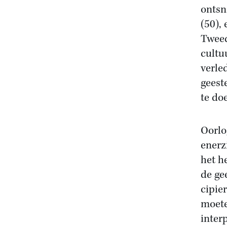
ontsn
(50), 
Tweed
cultu
verle
geest
te do
Oorlo
enerz
het h
de ge
cipie
moete
inter