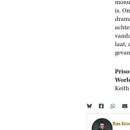
monum
is. O
drama
achte
vanda
laat,
gevan
Priso
World
Keith
Bas Kr