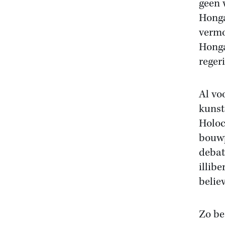
geen 
Honga
vermo
Honga
reger
Al vo
kunst
Holoc
bouwp
debat
illib
belie
Zo be