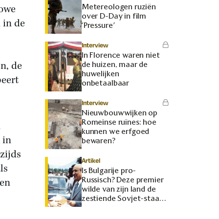
Metereologen ruziën
Lowe
over D-Day in film
 in de
‘Pressure’
Interview
In Florence waren niet
n, de
de huizen, maar de
huwelijken
beert
onbetaalbaar
Interview
Nieuwbouwwijken op
Romeinse ruïnes: hoe
m
kunnen we erfgoed
 in
bewaren?
zijds
Artikel
ls
Is Bulgarije pro-
Russisch? Deze premier
ren
wilde van zijn land de
zestiende Sovjet-staat
maken