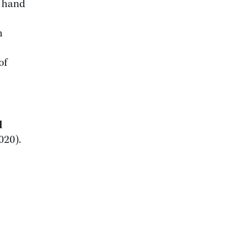
e hand
n
of
d
020).