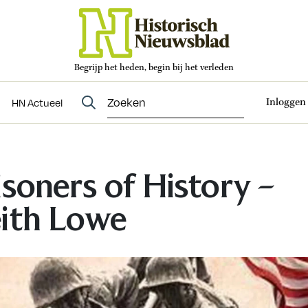
Begrijp het heden, begin bij het verleden
Abonneren
t
Evenementen
HN Actueel
Inloggen
HN Actueel
isoners of History –
ith Lowe