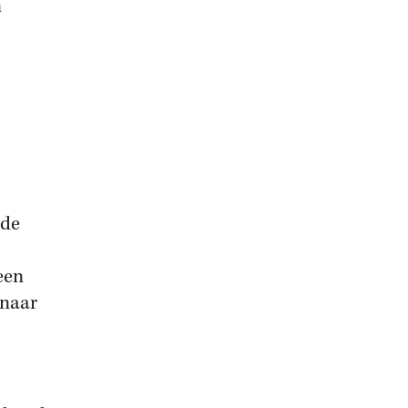
n
 de
een
 naar