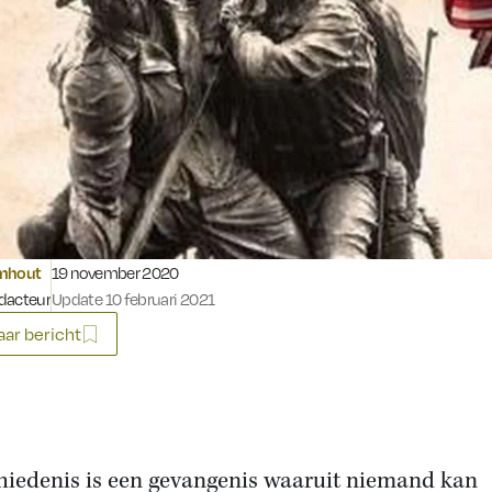
Gepubliceerd op:
omhout
19 november 2020
dacteur
Update 10 februari 2021
ar bericht
hiedenis is een gevangenis waaruit niemand kan