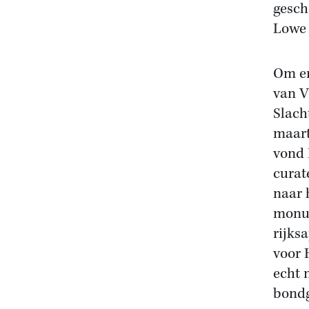
gescho
Lowe 
Om er
van V
Slach
maart
vond 
curat
naar 
monum
rijks
voor 
echt 
bondg