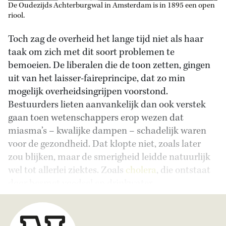
De Oudezijds Achterburgwal in Amsterdam is in 1895 een open
riool.
Toch zag de overheid het lange tijd niet als haar
taak om zich met dit soort problemen te
bemoeien. De liberalen die de toon zetten, gingen
uit van het laisser-faireprincipe, dat zo min
mogelijk overheidsingrijpen voorstond.
Bestuurders lieten aanvankelijk dan ook verstek
gaan toen wetenschappers erop wezen dat
miasma’s – kwalijke dampen – schadelijk waren
voor de gezondheid. Dat klopte niet, zoals later
zou blijken, maar de smerigheid leidde natuurlijk
wel tot allerlei ziektes. Zoals
cholera
, die ontstaat
door besmet voedsel en drinkwater.