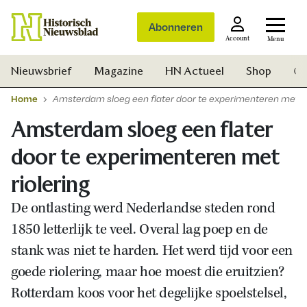
Abonneren
Account
Menu
Nieuwsbrief
Magazine
HN Actueel
Shop
Ge
Home
Amsterdam sloeg een flater door te experimenteren met ri
Amsterdam sloeg een flater
door te experimenteren met
riolering
De ontlasting werd Nederlandse steden rond
1850 letterlijk te veel. Overal lag poep en de
stank was niet te harden. Het werd tijd voor een
goede riolering, maar hoe moest die eruitzien?
Rotterdam koos voor het degelijke spoelstelsel,
Zoek