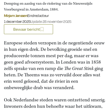
Demping en aanleg van de riolering van de Nieuwezijds
Voorburgwal in Amsterdam, 1884.
Mirjam Janssen
Eindredacteur
Gepubliceerd op:
1 december 2025
Update 28 november 2025
Bewaar bericht
Europese steden verzopen in de negentiende eeuw
in hun eigen drek. De bevolking groeide snel en
produceerde tonnen mest per dag, maar er was
geen goed afvoersysteem. In Londen was in 1858
zelfs sprake van een ramp die
The Great Stink
ging
heten. De Theems was zo vervuild door alles wat
erin werd geloosd, dat de rivier in een
onbeweeglijke drab was veranderd.
Ook Nederlandse steden waren ontzettend smerig.
Inwoners deden hun behoefte waar het uitkwam,