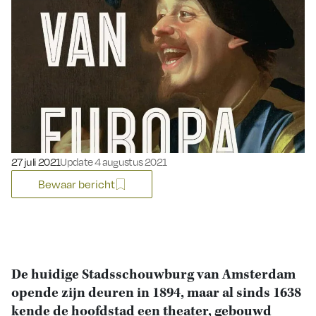
Gepubliceerd op:
27 juli 2021
Update 4 augustus 2021
Bewaar bericht
De huidige Stadsschouwburg van Amsterdam
opende zijn deuren in 1894, maar al sinds 1638
kende de hoofdstad een theater, gebouwd