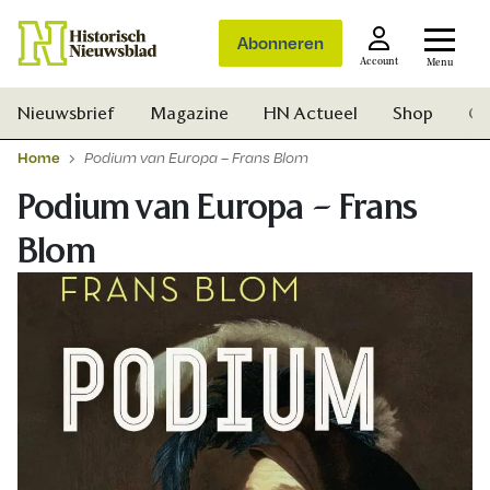
Abonneren
Account
Menu
Nieuwsbrief
Magazine
HN Actueel
Shop
Ge
Home
Podium van Europa – Frans Blom
Podium van Europa – Frans
Blom
Zoek