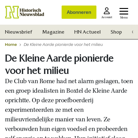
Abonneren
Account
Menu
Nieuwsbrief
Magazine
HN Actueel
Shop
Ge
Home
De Kleine Aarde pionierde voor het milieu
De Kleine Aarde pionierde
voor het milieu
De Club van Rome had net alarm geslagen, toen
een groep idealisten in Boxtel de Kleine Aarde
oprichtte. Op deze proefboerderij
experimenteerden ze met een
milieuvriendelijke manier van leven. Ze
verbouwden hun eigen voedsel en probeerden
Zoek