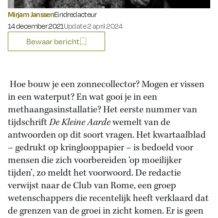
Mirjam Janssen
Eindredacteur
Gepubliceerd op:
14 december 2021
Update 2 april 2024
Bewaar bericht
Hoe bouw je een zonnecollector? Mogen er vissen
in een waterput? En wat gooi je in een
methaangasinstallatie? Het eerste nummer van
tijdschrift
De Kleine Aarde
wemelt van de
antwoorden op dit soort vragen. Het kwartaalblad
– gedrukt op kringlooppapier – is bedoeld voor
mensen die zich voorbereiden ‘op moeilijker
tijden’, zo meldt het voorwoord. De redactie
verwijst naar de Club van Rome, een groep
wetenschappers die recentelijk heeft verklaard dat
de grenzen van de groei in zicht komen. Er is geen