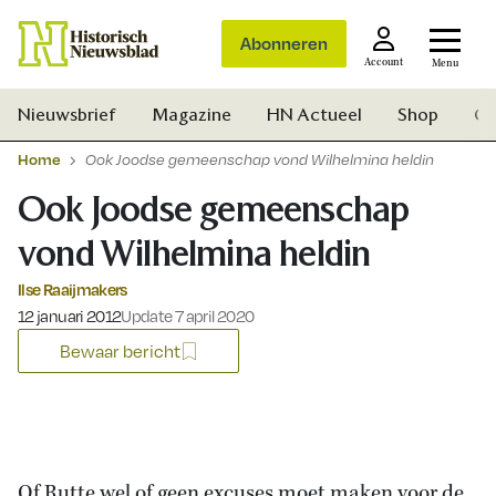
Abonneren
Account
Menu
Nieuwsbrief
Magazine
HN Actueel
Shop
Ge
Home
Ook Joodse gemeenschap vond Wilhelmina heldin
Ook Joodse gemeenschap
vond Wilhelmina heldin
Ilse Raaijmakers
Gepubliceerd op:
12 januari 2012
Update 7 april 2020
Bewaar bericht
Zoek
Of Rutte wel of geen excuses moet maken voor de