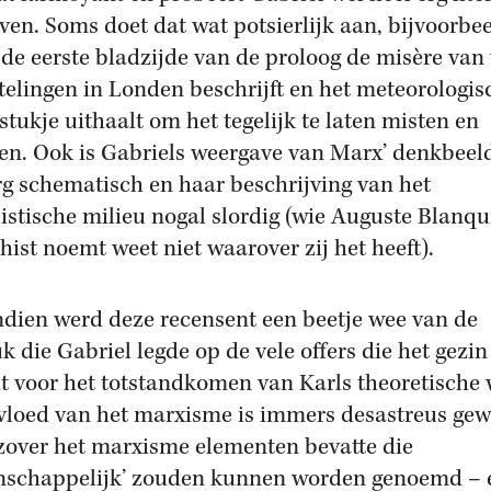
jven. Soms doet dat wat potsierlijk aan, bijvoorbee
 de eerste bladzijde van de proloog de misère van 
telingen in Londen beschrijft en het meteorologis
stukje uithaalt om het tegelijk te laten misten en
en. Ook is Gabriels weergave van Marx’ denkbeel
rg schematisch en haar beschrijving van het
listische milieu nogal slordig (wie Auguste Blanqu
hist noemt weet niet waarover zij het heeft).
dien werd deze recensent een beetje wee van de
k die Gabriel legde op de vele offers die het gezi
t voor het totstandkomen van Karls theoretische 
vloed van het marxisme is immers desastreus gew
zover het marxisme elementen bevatte die
nschappelijk’ zouden kunnen worden genoemd – 