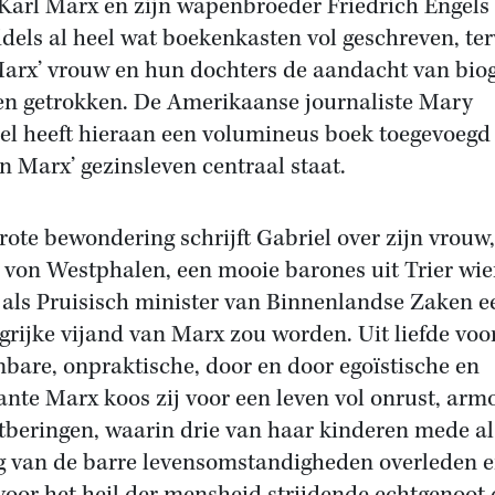
Karl Marx en zijn wapenbroeder Friedrich Engels 
dels al heel wat boekenkasten vol geschreven, ter
arx’ vrouw en hun dochters de aandacht van bio
n getrokken. De Amerikaanse journaliste Mary
el heeft hieraan een volumineus boek toegevoegd
n Marx’ gezinsleven centraal staat.
rote bewondering schrijft Gabriel over zijn vrouw,
 von Westphalen, een mooie barones uit Trier wie
 als Pruisisch minister van Binnenlandse Zaken e
grijke vijand van Marx zou worden. Uit liefde voo
bare, onpraktische, door en door egoïstische en
ante Marx koos zij voor een leven vol onrust, arm
tberingen, waarin drie van haar kinderen mede al
g van de barre levensomstandigheden overleden 