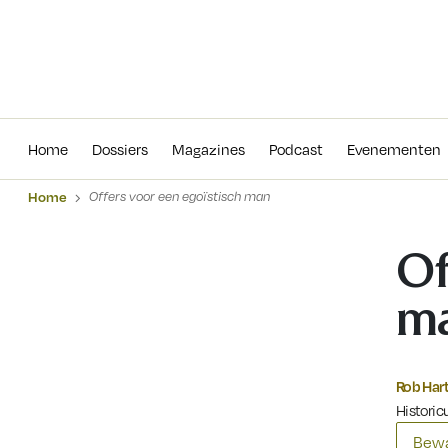
Home
Dossiers
Magazines
Podcas
Home
Dossiers
Magazines
Podcast
Evenementen
Home
Offers voor een egoïstisch man
Of
m
Rob Har
Historicu
Bewa