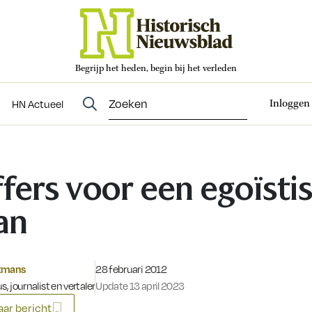
Begrijp het heden, begin bij het verleden
Abonneren
t
Evenementen
HN Actueel
Inloggen
HN Actueel
fers voor een egoïsti
an
Gepubliceerd op:
tmans
28 februari 2012
s, journalist en vertaler
Update 13 april 2023
ar bericht