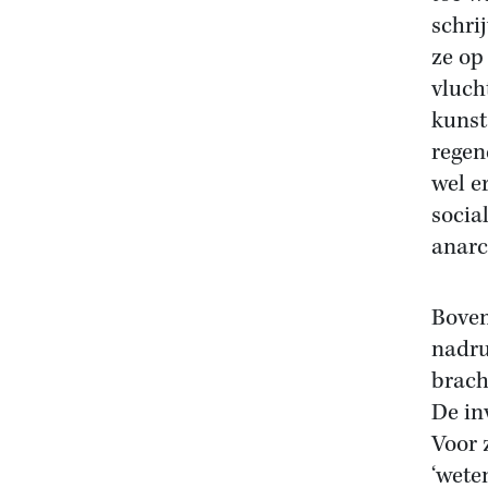
schri
ze op
vluch
kunst
regen
wel e
socia
anarc
Boven
nadru
brach
De in
Voor 
‘wete