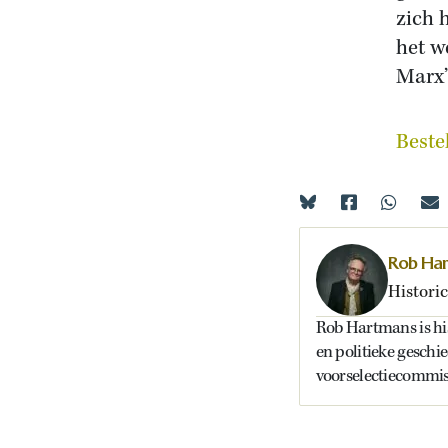
zich 
het w
Marx’
Beste
Rob Ha
Historic
Rob Hartmans is hist
en politieke geschi
voorselectiecommiss