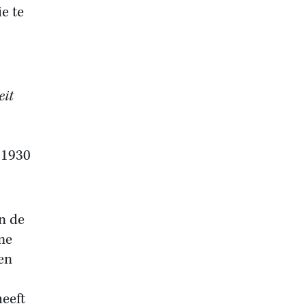
ie te
eit
 1930
n de
me
en
heeft