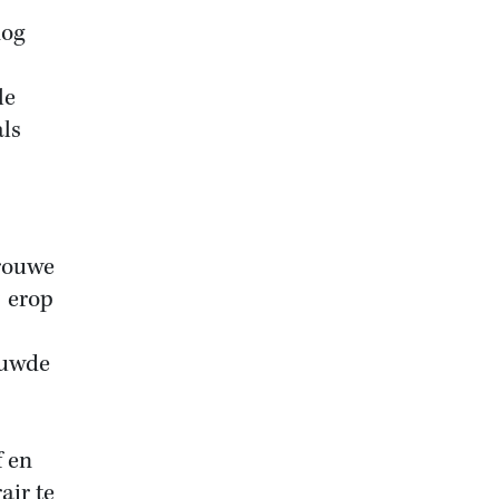
nog
le
als
rouwe
j erop
ouwde
f en
air te