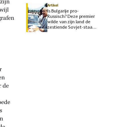
zijn
Artikel
wijl
Is Bulgarije pro-
Russisch? Deze premier
grafen
wilde van zijn land de
zestiende Sovjet-staat
maken
r
en
r de
oede
s
en