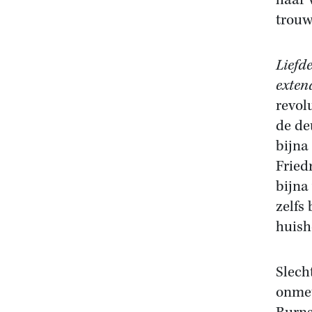
haar 
trouw
Liefd
exten
revol
de de
bijna
Fried
bijna
zelfs
huish
Slech
onmet