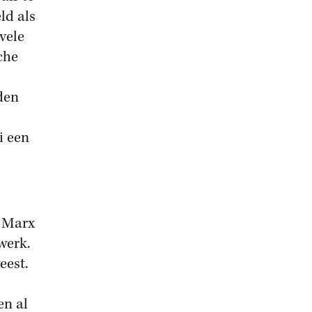
ld als
vele
che
den
i een
n Marx
werk.
eest.
en al