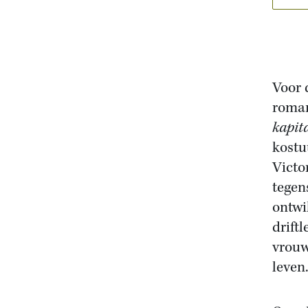
Voor 
roman
kapit
kostu
Victo
tegen
ontwi
drift
vrouw
leven