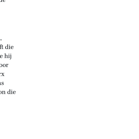
de
,
t die
e hij
voor
rx
as
on die