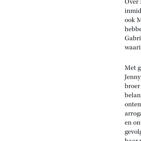
Over 
inmid
ook M
hebbe
Gabri
waari
Met g
Jenny
broer
belan
ontem
arrog
en on
gevol