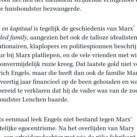
voor het heil der mensheid strijdende echtgenoot 
e huishoudster bezwangerde.
e en kapitaal
is tegelijk de geschiedenis van Marx’
ded family
, aangezien het ook de talloze idealisten
utionairen, klaplopers en politiespionnen beschrijf
ur bij Marx platliepen, en de vele vrienden met wi
 onvermijdelijk ruzie kreeg. Dat laatste gold niet 
rich Engels, maar die heeft dan ook de familie Ma
 veertig jaar financieel op de been gehouden en w
 bereid te verklaren dat hij de vader was van de zo
oudster Lenchen baarde.
ts eenmaal leek Engels niet bestand tegen Marx’
elijke egocentrisme. Na het overlijden van Mary