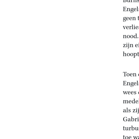
Burns
Engel
geen 
verlie
nood.
zijn 
hoopt
Toen 
Engels
wees 
medel
als zi
Gabri
turbu
toe w