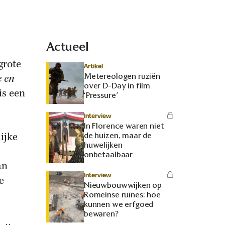
Actueel
grote
Artikel
Metereologen ruziën
e en
over D-Day in film
is een
‘Pressure’
Interview
In Florence waren niet
ijke
de huizen, maar de
huwelijken
onbetaalbaar
an
Interview
e
Nieuwbouwwijken op
Romeinse ruïnes: hoe
kunnen we erfgoed
bewaren?