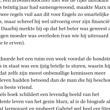
, een arbeidersdochter met wie de rijke fabrikant
s twintig jaar had samengewoond, maakte Marx 
twee regels vuil aan dit voor Engels zo smartelijke
s, maar schreef hij wel uitvoerig over zijn financië
 Daarbij merkte hij op dat het beter was geweest 
eigen moeder was overleden (van wie hij uiteraard
e te erven).
duurde het een ruim een week voordat de hondst
 in staat was een ijzig briefje te sturen, waarin hi
dat zelfs zijn meest onbenullige kennissen meer
even hadden betoond dan de man die hij besch
jn beste vriend.
els boek schildert een levendig beeld van het
lente leven van het gezin Marx, al is de biografe a
at larmoyant en probeert Gabriel wel heel erg liter