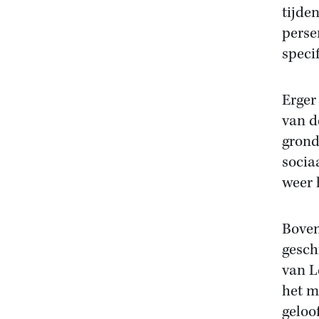
tijden
perse
specif
Erger
van d
grond
socia
weer 
Boven
gesch
van L
het m
geloo