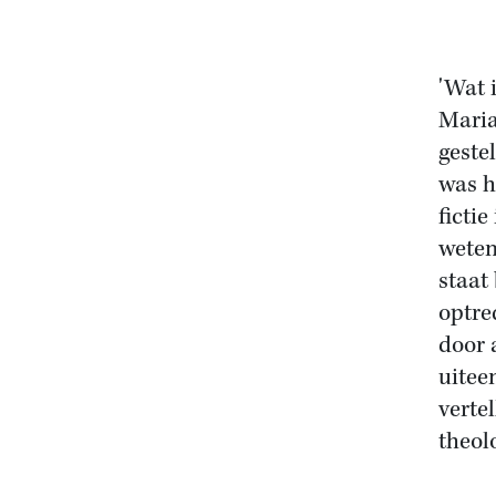
'Wat 
Maria
geste
was h
ficti
weten
staat
optre
door 
uitee
verte
theol