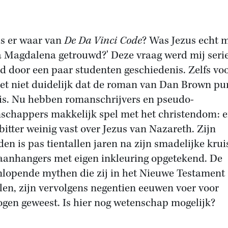
is er waar van
De Da Vinci Code
? Was Jezus echt 
 Magdalena getrouwd?' Deze vraag werd mij seri
ld door een paar studenten geschiedenis. Zelfs vo
et niet duidelijk dat de roman van Dan Brown pu
e is. Nu hebben romanschrijvers en pseudo-
schappers makkelijk spel met het christendom: e
 bitter weinig vast over Jezus van Nazareth. Zijn
den is pas tientallen jaren na zijn smadelijke kru
aanhangers met eigen inkleuring opgetekend. De
nlopende mythen die zij in het Nieuwe Testament
llen, zijn vervolgens negentien eeuwen voer voor
ogen geweest. Is hier nog wetenschap mogelijk?