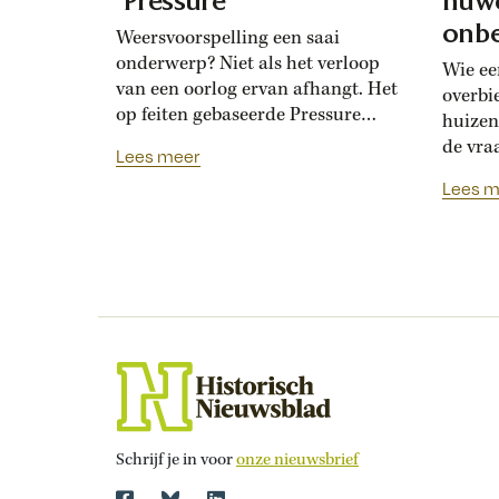
‘Pressure’
huwe
onbe
Weersvoorspelling een saai
onderwerp? Niet als het verloop
Wie ee
van een oorlog ervan afhangt. Het
overbi
op feiten gebaseerde Pressure
huizen
toont de hoogoplopende ruzie
de vra
Lees meer
tussen geallieerde meteorologen
Renais
Lees m
over de verwachting voor D-Day.
ook la
Bedolven onder tegenstrijdige
doordat
adviezen moet opperbevelhebber
opdrev
Dwight Eisenhower beslissen over
‘bruids
de invasiedatum. Als D-Day een
histor
maand eerder was gepland,
‘Bruid
waren meteorologen het volstrekt
financ
met elkaar...
de vij
huweli
Schrijf je in voor
onze nieuwsbrief