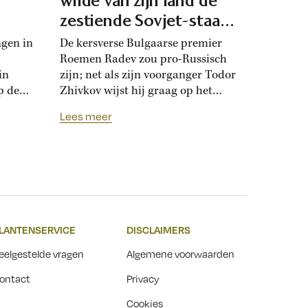
d
wilde van zijn land de
zestiende Sovjet-staat
maken
ngen in
De kersverse Bulgaarse premier
Roemen Radev zou pro-Russisch
in
zijn; net als zijn voorganger Todor
p de
Zhivkov wijst hij graag op het
dt
Russische bevrijdingsverhaal van
Lees meer
onwijk
1878. Die vroegere premier was zo
que
loyaal aan het Kremlin, dat hij de
Bulgaarse soevereiniteit inzette in
onderhandelingen met Moskou.
r
Zhivkovs pro-Russische koers
nds
botste met de ideeën van zijn
n.
dochter, die juist...
LANTENSERVICE
DISCLAIMERS
t
eelgestelde vragen
Algemene voorwaarden
ontact
Privacy
Cookies