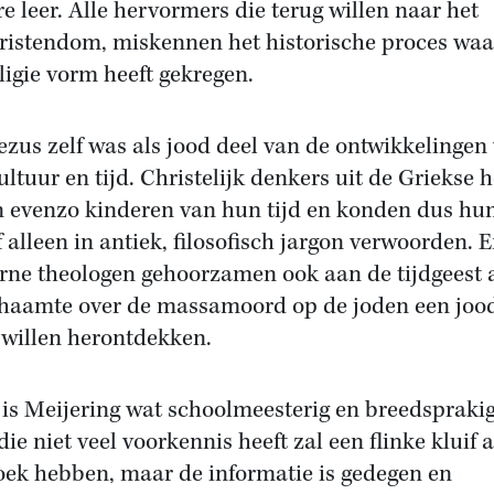
re leer. Alle hervormers die terug willen naar het
ristendom, miskennen het historische proces waa
eligie vorm heeft gekregen.
ezus zelf was als jood deel van de ontwikkelingen
cultuur en tijd. Christelijk denkers uit de Griekse 
 evenzo kinderen van hun tijd en konden dus hu
f alleen in antiek, filosofisch jargon verwoorden. 
ne theologen gehoorzamen ook aan de tijdgeest al
chaamte over de massamoord op de joden een joo
 willen herontdekken.
is Meijering wat schoolmeesterig en breedsprakig
die niet veel voorkennis heeft zal een flinke kluif 
oek hebben, maar de informatie is gedegen en