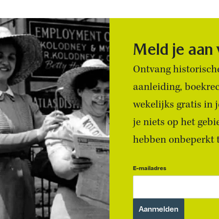
Meld je aan
Ontvang historische
aanleiding, boekre
wekelijks gratis in
je niets op het geb
hebben onbeperkt to
E-mailadres