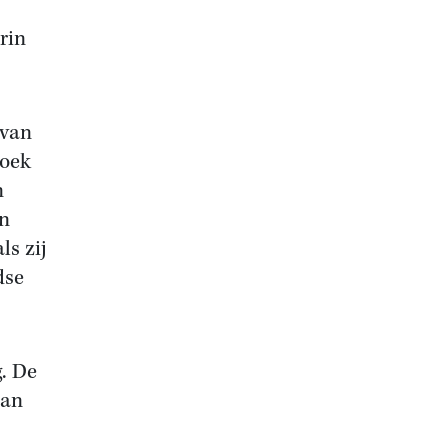
rin
 van
hoek
n
En
s zij
dse
. De
aan