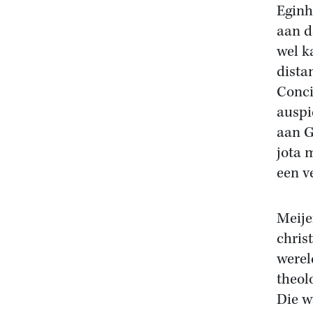
Eginh
aan d
wel k
dista
Conci
auspi
aan G
jota 
een v
Meije
chris
werel
theol
Die w