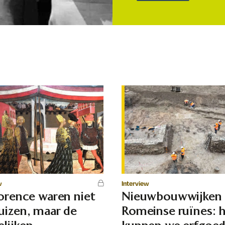
w
Interview
lorence waren niet
Nieuwbouwwijken
uizen, maar de
Romeinse ruïnes: 