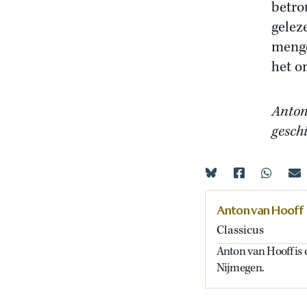
betro
gelez
menge
het o
Anton
gesch
Anton van Hooff
Classicus
Anton van Hooff is 
Nijmegen.