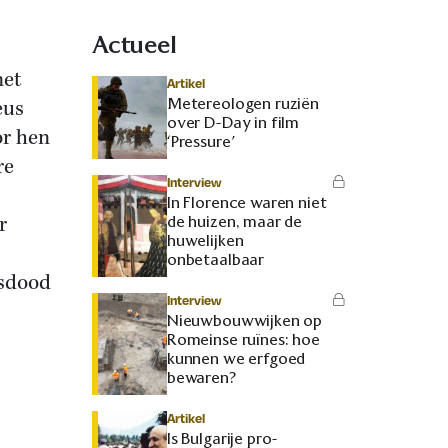
Actueel
met
Artikel
Metereologen ruziën
eus
over D-Day in film
or hen
‘Pressure’
re
Interview
In Florence waren niet
r
de huizen, maar de
huwelijken
onbetaalbaar
isdood
Interview
Nieuwbouwwijken op
Romeinse ruïnes: hoe
kunnen we erfgoed
bewaren?
Artikel
Is Bulgarije pro-