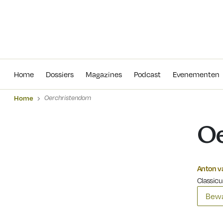
Home
Dossiers
Magazines
Podcas
Home
Dossiers
Magazines
Podcast
Evenementen
Home
Oerchristendom
Oe
Anton v
Classicu
Bewa