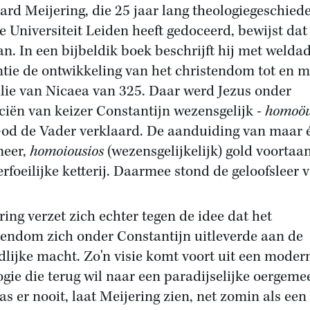
ard Meijering, die 25 jaar lang theologiegeschied
e Universiteit Leiden heeft gedoceerd, bewijst dat
an. In een bijbeldik boek beschrijft hij met welda
ntie de ontwikkeling van het christendom tot en m
lie van Nicaea van 325. Daar werd Jezus onder
ciën van keizer Constantijn wezensgelijk -
homoöu
od de Vader verklaard. De aanduiding van maar 
meer,
homoiousios
(wezensgelijkelijk) gold voortaan
erfoeilijke ketterij. Daarmee stond de geloofsleer v
ring verzet zich echter tegen de idee dat het
tendom zich onder Constantijn uitleverde aan de
dlijke macht. Zo'n visie komt voort uit een moder
ogie die terug wil naar een paradijselijke oergeme
as er nooit, laat Meijering zien, net zomin als een