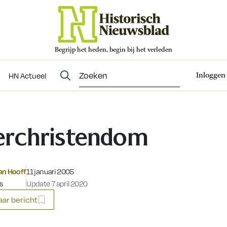
Begrijp het heden, begin bij het verleden
Abonneren
t
Evenementen
HN Actueel
Inloggen
HN Actueel
rchristendom
Gepubliceerd op:
an Hooff
11 januari 2005
s
Update 7 april 2020
ar bericht