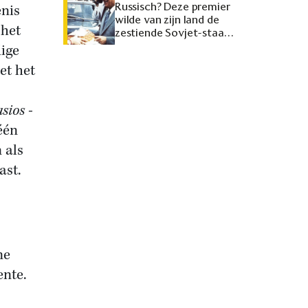
Russisch? Deze premier
enis
wilde van zijn land de
 het
zestiende Sovjet-staat
maken
dige
et het
sios
-
één
 als
ast.
ne
ente.