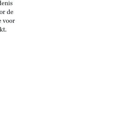
denis
or de
e voor
kt.