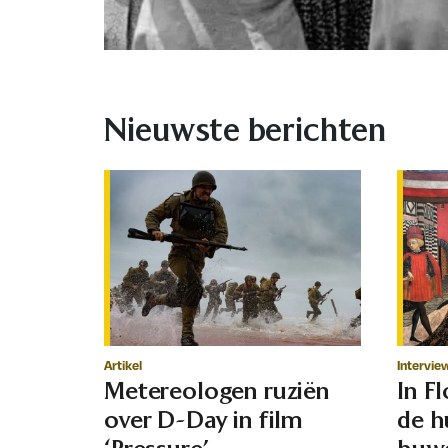
Nieuwste berichten
Artikel
Intervie
Metereologen ruziën
In F
over D-Day in film
de h