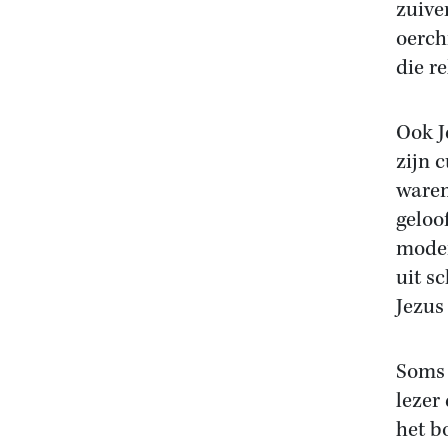
zuive
oerch
die r
Ook J
zijn 
waren
geloo
moder
uit s
Jezus
Soms 
lezer 
het b