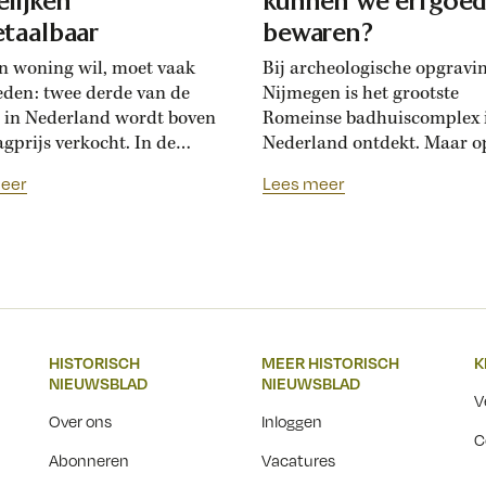
lijken
kunnen we erfgoe
taalbaar
bewaren?
n woning wil, moet vaak
Bij archeologische opgravi
eden: twee derde van de
Nijmegen is het grootste
 in Nederland wordt boven
Romeinse badhuiscomplex 
agprijs verkocht. In de
Nederland ontdekt. Maar o
sance hadden Florentijnen
plek van de opgraving wor
eer
Lees meer
st van overbiedingsgekte:
binnenkort een nieuwe wo
 rijke families de prijs
gebouwd. Hoogleraar Moni
en, ontstond er
van den Dries legt uit hoe
schatsinflatie’, vertelt
archeologen en
icus Marlisa den Hartog.
projectontwikkelaars elkaa
sschatten werden een
kunnen helpen om Nederla
iële markt op zich.’ Hoe zag
erfgoed zichtbaar te beware
HISTORISCH
MEER HISTORISCH
K
ftiende-eeuwse Italiaanse
Over een paar jaar staat he
NIEUWSBLAD
NIEUWSBLAD
jksmarkt...
Nijmeegse Waalfront vol...
V
Over ons
Inloggen
C
Abonneren
Vacatures