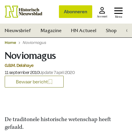
Abonneren
Account
Menu
Nieuwsbrief
Magazine
HN Actueel
Shop
Ge
Home
Noviomagus
Noviomagus
G.B.M. Delahaye
Gepubliceerd op:
11 september 2010
Update 7 april 2020
Bewaar bericht
De traditonele historische wetenschap heeft
gefaald.
Zoek