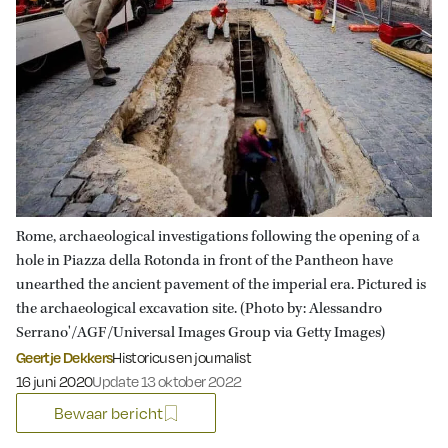
Rome, archaeological investigations following the opening of a
hole in Piazza della Rotonda in front of the Pantheon have
unearthed the ancient pavement of the imperial era. Pictured is
the archaeological excavation site. (Photo by: Alessandro
Serrano'/AGF/Universal Images Group via Getty Images)
Geertje Dekkers
Historicus en journalist
Gepubliceerd op:
16 juni 2020
Update 13 oktober 2022
Bewaar bericht