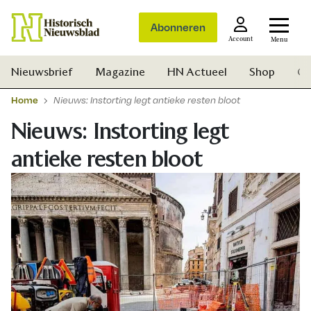
Abonneren
Account
Menu
Nieuwsbrief
Magazine
HN Actueel
Shop
Ge
Home
Nieuws: Instorting legt antieke resten bloot
Nieuws: Instorting legt
antieke resten bloot
Zoek