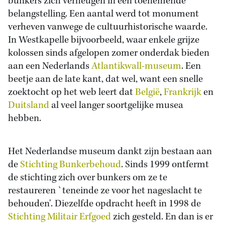
bunkers zich verheugen in een toenemende
belangstelling. Een aantal werd tot monument
verheven vanwege de cultuurhistorische waarde.
In Westkapelle bijvoorbeeld, waar enkele grijze
kolossen sinds afgelopen zomer onderdak bieden
aan een Nederlands
Atlantikwall-museum
. Een
beetje aan de late kant, dat wel, want een snelle
zoektocht op het web leert dat
België
,
Frankrijk
en
Duitsland
al veel langer soortgelijke musea
hebben.
Het Nederlandse museum dankt zijn bestaan aan
de
Stichting Bunkerbehoud
. Sinds 1999 ontfermt
de stichting zich over bunkers om ze te
restaureren `teneinde ze voor het nageslacht te
behouden'. Diezelfde opdracht heeft in 1998 de
Stichting Militair Erfgoed
zich gesteld. En dan is er