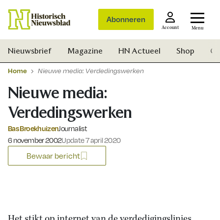
Abonneren
Account
Menu
Nieuwsbrief
Magazine
HN Actueel
Shop
Ge
Home
Nieuwe media: Verdedingswerken
Nieuwe media:
Verdedingswerken
Bas Broekhuizen
Journalist
Gepubliceerd op:
6 november 2002
Update 7 april 2020
Bewaar bericht
Zoek
Het stikt op internet van de verdedigingslinies.