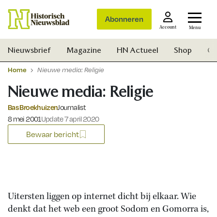
Abonneren
Account
Menu
Nieuwsbrief
Magazine
HN Actueel
Shop
Ge
Home
Nieuwe media: Religie
Nieuwe media: Religie
Bas Broekhuizen
Journalist
Gepubliceerd op:
8 mei 2001
Update 7 april 2020
Bewaar bericht
Uitersten liggen op internet dicht bij elkaar. Wie
denkt dat het web een groot Sodom en Gomorra is,
Zoek