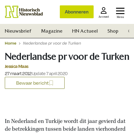
Abonneren
Account
Menu
Nieuwsbrief
Magazine
HN Actueel
Shop
Ge
Home
Nederlandse pr voor de Turken
Nederlandse pr voor de Turken
Jessica Maas
Gepubliceerd op:
27 maart 2012
Update 7 april 2020
Bewaar bericht
In Nederland en Turkije wordt dit jaar gevierd dat
de betrekkingen tussen beide landen vierhonderd
Zoek