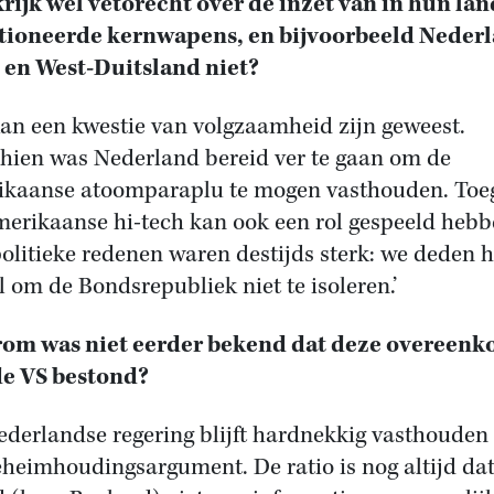
rijk wel vetorecht over de inzet van in hun la
tioneerde kernwapens, en bijvoorbeeld Neder
ë en West-Duitsland niet?
kan een kwestie van volgzaamheid zijn geweest.
hien was Nederland bereid ver te gaan om de
kaanse atoomparaplu te mogen vasthouden. Toe
merikaanse hi-tech kan ook een rol gespeeld hebb
olitieke redenen waren destijds sterk: we deden h
l om de Bondsrepubliek niet te isoleren.’
om was niet eerder bekend dat deze overeenk
e VS bestond?
ederlandse regering blijft hardnekkig vasthouden
eheimhoudingsargument. De ratio is nog altijd da