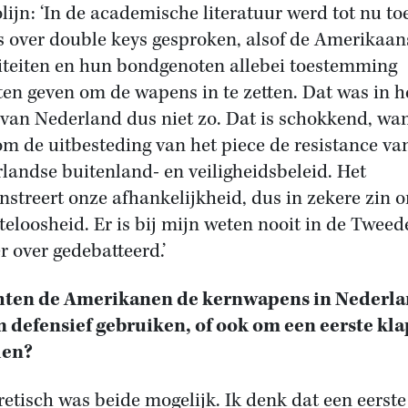
lijn: ‘In de academische literatuur werd tot nu to
s over double keys gesproken, alsof de Amerikaan
iteiten en hun bondgenoten allebei toestemming
en geven om de wapens in te zetten. Dat was in h
 van Nederland dus niet zo. Dat is schokkend, wan
om de uitbesteding van het piece de resistance va
landse buitenland- en veiligheidsbeleid. Het
streert onze afhankelijkheid, dus in zekere zin 
eloosheid. Er is bij mijn weten nooit in de Tweed
 over gedebatteerd.’
ten de Amerikanen de kernwapens in Nederl
n defensief gebruiken, of ook om een eerste kla
len?
retisch was beide mogelijk. Ik denk dat een eerste