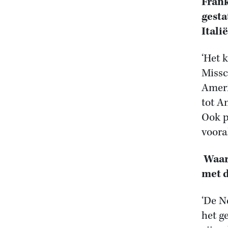
Frank
gesta
Itali
‘Het 
Missc
Ameri
tot A
Ook p
voora
Waar
met d
‘De N
het g