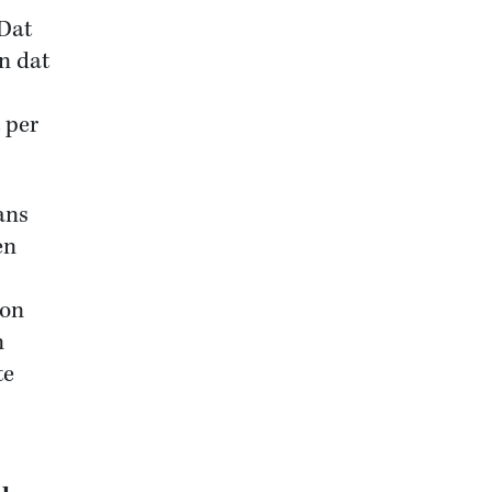
 Dat
an dat
 per
ans
en
don
n
te