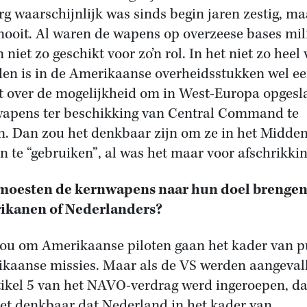
erg waarschijnlijk was sinds begin jaren zestig, ma
nooit. Al waren de wapens op overzeese bases mili
 niet zo geschikt voor zo’n rol. In het niet zo heel 
den is in de Amerikaanse overheidsstukken wel e
t over de mogelijkheid om in West-Europa opgesl
apens ter beschikking van Central Command te
en. Dan zou het denkbaar zijn om ze in het Midden
n te “gebruiken”, al was het maar voor afschrikking
moesten de kernwapens naar hun doel brengen
ikanen of Nederlanders?
zou om Amerikaanse piloten gaan het kader van 
kaanse missies. Maar als de VS werden aangeval
tikel 5 van het NAVO-verdrag werd ingeroepen, d
et denkbaar dat Nederland in het kader van