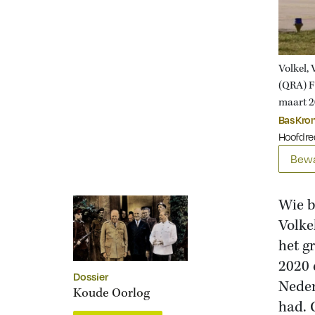
Volkel, 
(QRA) F
maart 2
Bas Kr
Hoofdre
Bewa
Wie b
Volke
het g
2020 
Dossier
Neder
Koude Oorlog
had. 