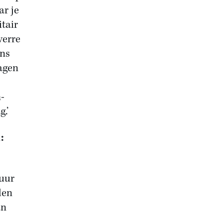
ar je
tair
verre
ens
agen
-
.’
:
puur
len
an