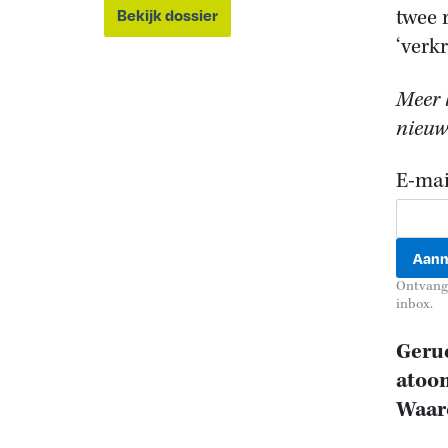
twee 
Bekijk dossier
‘verk
Meer l
nieuws
E-mai
Ontvang 
inbox.
Geruc
atoom
Waaro