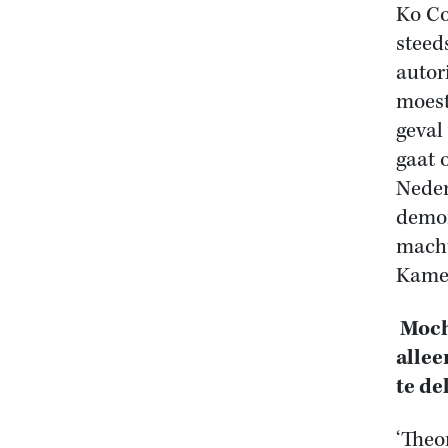
Ko Co
steed
autor
moest
geval
gaat 
Neder
demon
macht
Kamer
Moch
allee
te de
‘Theo