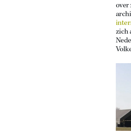
over 
arch
inter
zich 
Nede
Volke