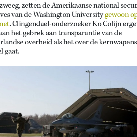
zweeg, zetten de Amerikaanse national secur
ives van de Washington University
gewoon o
net
. Clingendael-onderzoeker Ko Colijn erge
aan het gebrek aan transparantie van de
rlandse overheid als het over de kernwapens
l gaat.