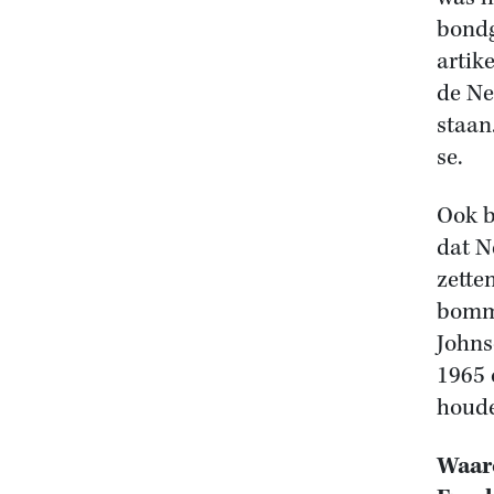
bondg
artik
de Ne
staan
se.
Ook b
dat N
zette
bomme
Johns
1965 
houde
Waaro