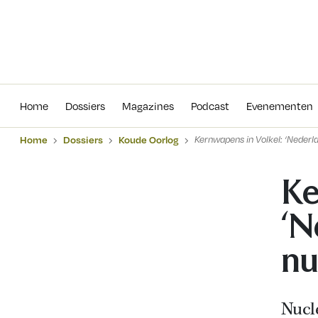
Home
Dossiers
Magazines
Podcas
Home
Dossiers
Magazines
Podcast
Evenementen
Home
Dossiers
Koude Oorlog
Kernwapens in Volkel: ‘Nederla
Ke
‘N
nu
Nucl