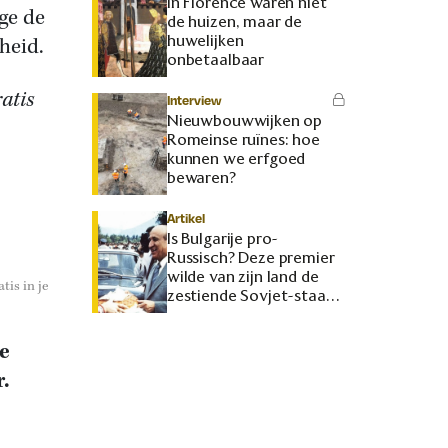
In Florence waren niet
ge de
de huizen, maar de
huwelijken
heid.
onbetaalbaar
atis
Interview
Nieuwbouwwijken op
Romeinse ruïnes: hoe
kunnen we erfgoed
bewaren?
Artikel
Is Bulgarije pro-
Russisch? Deze premier
wilde van zijn land de
tis in je
zestiende Sovjet-staat
maken
e
r.