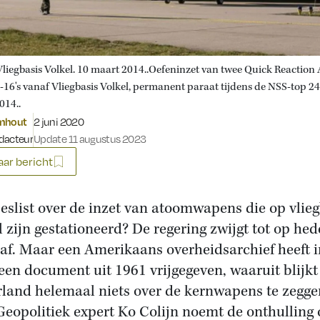
Vliegbasis Volkel. 10 maart 2014..Oefeninzet van twee Quick Reaction 
-16's vanaf Vliegbasis Volkel, permanent paraat tijdens de NSS-top 24
014..
Gepubliceerd op:
omhout
2 juni 2020
dacteur
Update 11 augustus 2023
ar bericht
eslist over de inzet van atoomwapens die op vlieg
l zijn gestationeerd? De regering zwijgt tot op hed
raf. Maar een Amerikaans overheidsarchief heeft i
een document uit 1961 vrijgegeven, waaruit blijkt
land helemaal niets over de kernwapens te zegge
Geopolitiek expert Ko Colijn noemt de onthulling