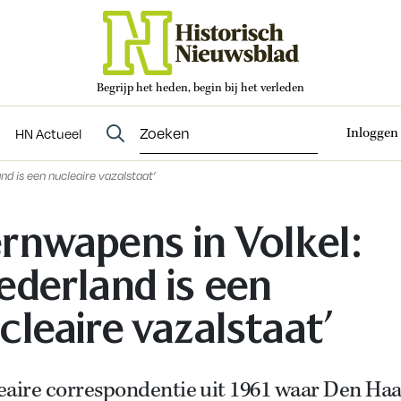
Begrijp het heden, begin bij het verleden
Abonneren
t
Evenementen
HN Actueel
Inloggen
HN Actueel
nd is een nucleaire vazalstaat’
rnwapens in Volkel:
ederland is een
cleaire vazalstaat’
eaire correspondentie uit 1961 waar Den Ha