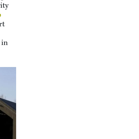
ity
p
rt
 in