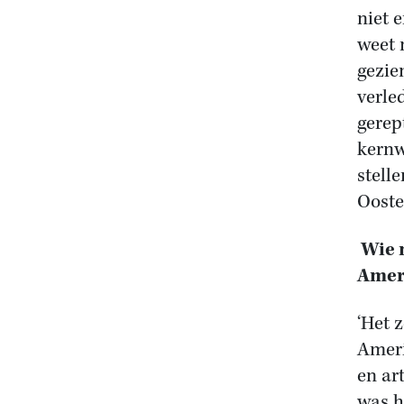
niet 
weet 
gezien
verle
gerep
kernw
stell
Ooste
Wie 
Amer
‘Het 
Ameri
en ar
was h