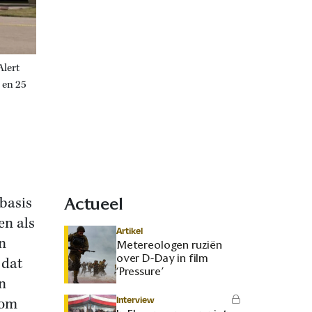
Alert
 en 25
basis
Actueel
en als
Artikel
n
Metereologen ruziën
over D-Day in film
 dat
‘Pressure’
n
Interview
 om