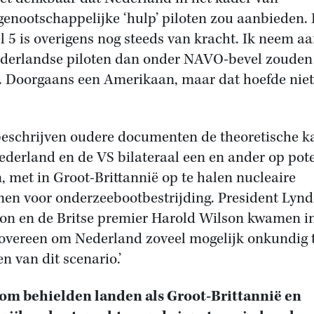
enootschappelijke ‘hulp’ piloten zou aanbieden.
el 5 is overigens nog steeds van kracht. Ik neem a
derlandse piloten dan onder NAVO-bevel zouden
. Doorgaans een Amerikaan, maar dat hoefde niet
eschrijven oudere documenten de theoretische k
ederland en de VS bilateraal een en ander op pot
n, met in Groot-Brittannië op te halen nucleaire
n voor onderzeebootbestrijding. President Lyn
on en de Britse premier Harold Wilson kwamen i
overeen om Nederland zoveel mogelijk onkundig 
n van dit scenario.’
m behielden landen als Groot-Brittannië en