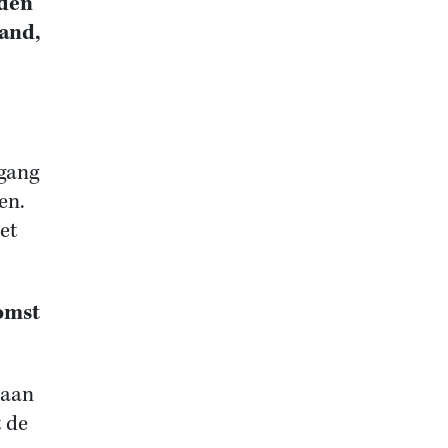
nden
land,
gang
en.
et
omst
 aan
t de