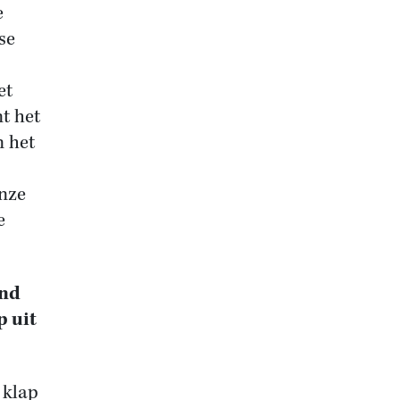
e
se
et
t het
n het
onze
e
and
p uit
 klap