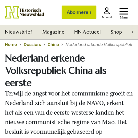
Abonneren
Account
Menu
Nieuwsbrief
Magazine
HN Actueel
Shop
Ge
Home
Dossiers
China
Nederland erkende Volksrepubliek Ch
Nederland erkende
Volksrepubliek China als
eerste
Terwijl de angst voor het communisme groeit en
Nederland zich aansluit bij de NAVO, erkent
het als een van de eerste westerse landen het
nieuwe communistische regime van Mao. Het
besluit is voornamelijk gebaseerd op
Zoek