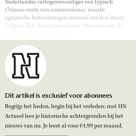
Nederlandse vertegenwoordiger een typisch
Chinese vorm van communisme, waarin
agrarische hervormingen centraal zouden staan.
Volgens Van Boetzelaer wenste Mao niet aan de
Russische leiband te lopen.
Dit artikel is exclusief voor abonnees
Begrijp het heden, begin bij het verleden: met HN
Actueel lees je historische achtergronden bij het
nieuws van nu. Je leest al voor €4,99 per maand.