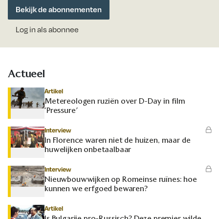
Bekijk de abonnementen
Log in als abonnee
Actueel
Artikel
Metereologen ruziën over D-Day in film
‘Pressure’
Interview
In Florence waren niet de huizen, maar de
huwelijken onbetaalbaar
Interview
Nieuwbouwwijken op Romeinse ruïnes: hoe
kunnen we erfgoed bewaren?
Artikel
Is Bulgarije pro-Russisch? Deze premier wilde