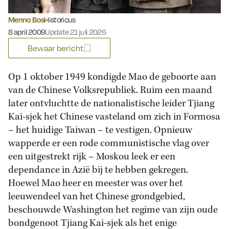
Menno Bos
Historicus
Gepubliceerd op:
8 april 2009
Update 21 juli 2026
Bewaar bericht
Op 1 oktober 1949 kondigde Mao de geboorte aan
van de Chinese Volksrepubliek. Ruim een maand
later ontvluchtte de nationalistische leider Tjiang
Kai-sjek het Chinese vasteland om zich in Formosa
– het huidige Taiwan – te vestigen. Opnieuw
wapperde er een rode communistische vlag over
een uitgestrekt rijk – Moskou leek er een
dependance in Azië bij te hebben gekregen.
Hoewel Mao heer en meester was over het
leeuwendeel van het Chinese grondgebied,
beschouwde Washington het regime van zijn oude
bondgenoot Tjiang Kai-sjek als het enige