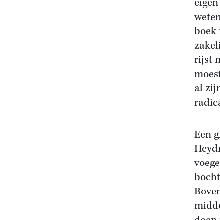
eigen
weten
boek 
zakel
rijst
moest
al zi
radic
Een g
Heydr
voege
bocht
Boven
midde