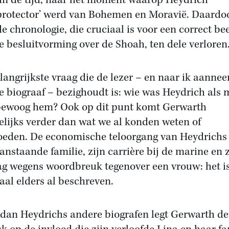
in de tijd, naar het moment waarop Heydrich
sprotector’ werd van Bohemen en Moravië. Daardo
de chronologie, die cruciaal is voor een correct be
e besluitvorming over de Shoah, ten dele verloren
langrijkste vraag die de lezer – en naar ik aanne
e biograaf – bezighoudt is: wie was Heydrich als
ewoog hem? Ook op dit punt komt Gerwarth
lijks verder dan wat we al konden weten of
eden. De economische teloorgang van Heydrichs
anstaande familie, zijn carrière bij de marine en z
ag wegens woordbreuk tegenover een vrouw: het i
aal elders al beschreven.
dan Heydrichs andere biografen legt Gerwarth de