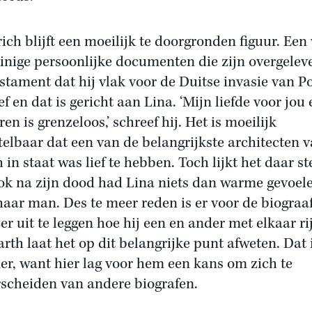
ich blijft een moeilijk te doorgronden figuur. Een
inige persoonlijke documenten die zijn overgeleve
estament dat hij vlak voor de Duitse invasie van P
f en dat is gericht aan Lina. ‘Mijn liefde voor jou
en is grenzeloos,’ schreef hij. Het is moeilijk
telbaar dat een van de belangrijkste architecten 
 in staat was lief te hebben. Toch lijkt het daar st
ok na zijn dood had Lina niets dan warme gevoel
haar man. Des te meer reden is er voor de biograa
zer uit te leggen hoe hij een en ander met elkaar ri
rth laat het op dit belangrijke punt afweten. Dat 
r, want hier lag voor hem een kans om zich te
scheiden van andere biografen.