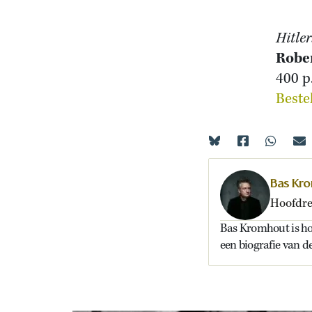
Hitle
Robe
400 p
Beste
Bas Kr
Hoofdre
Bas Kromhout is ho
een biografie van 