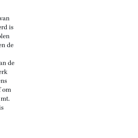
 van
rd is
olen
 en de
van de
erk
ens
f om
jmt.
is