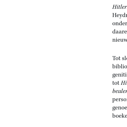
Hitle
Heydr
onder
daare
nieuw
Tot sl
bibli
geniti
tot
Hi
beule
perso
genoe
boeke