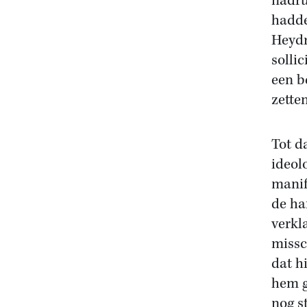
nadru
hadde
Heydr
solli
een b
zetten
Tot d
ideol
manif
de ha
verkl
missc
dat h
hem g
nog s