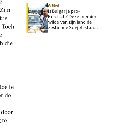
e
Artikel
Zijn
Is Bulgarije pro-
Russisch? Deze premier
 is
wilde van zijn land de
. Toch
zestiende Sovjet-staat
maken
e
h die
toe te
er de
 door
 te