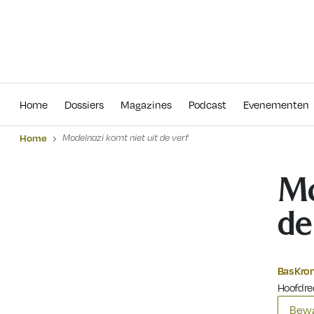
Home
Dossiers
Magazines
Podcas
Home
Dossiers
Magazines
Podcast
Evenementen
Home
Modelnazi komt niet uit de verf
Mo
de
Bas Kr
Hoofdre
Bewa