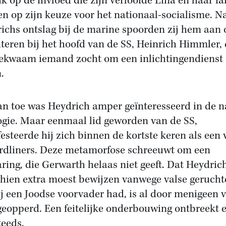
k op de invloed die zijn verloofde Lina en haar fa
n op zijn keuze voor het nationaal-socialisme. N
ichs ontslag bij de marine spoorden zij hem aan 
citeren bij het hoofd van de SS, Heinrich Himmler, 
ekwaam iemand zocht om een inlichtingendienst 
.
an toe was Heydrich amper geïnteresseerd in de n
ogie. Maar eenmaal lid geworden van de SS,
esteerde hij zich binnen de kortste keren als een 
rdliners. Deze metamorfose schreeuwt om een
aring, die Gerwarth helaas niet geeft. Dat Heydric
hien extra moest bewijzen vanwege valse gerucht
ij een Joodse voorvader had, is al door menigeen 
eopperd. Een feitelijke onderbouwing ontbreekt 
teeds.