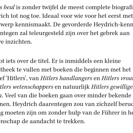
rs beul
is zonder twijfel de meest complete biograf
ich tot nog toe. Ideaal voor wie voor het eerst met
werp kennismaakt. De gevorderde Heydrich-kenn
ntegen zal teleurgesteld zijn over het gebrek aan
e inzichten.
ot iets over de titel. Er is inmiddels een kleine
otheek te vullen met boeken die beginnen met het
ef ‘Hitlers’, van
Hitlers handlangers
en
Hitlers vro
tlers wetenschappers
en natuurlijk
Hitlers gewillige
n
. Veel van die boeken gaan over minder bekende
nen. Heydrich daarentegen zou van zichzelf beru
g moeten zijn om zonder hulp van de Führer in h
nschap de aandacht te trekken.