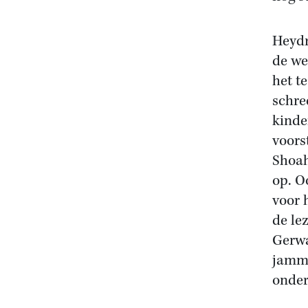
Heydr
de we
het t
schree
kinder
voors
Shoah
op. O
voor 
de le
Gerwa
jamme
onder