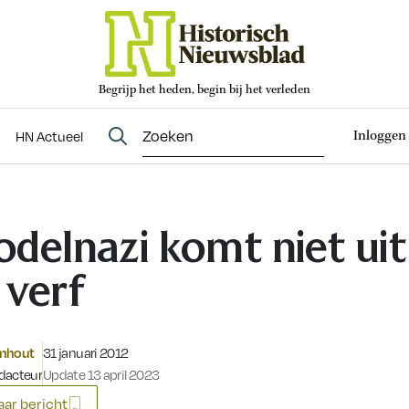
Begrijp het heden, begin bij het verleden
Abonneren
t
Evenementen
HN Actueel
Inloggen
HN Actueel
delnazi komt niet uit
 verf
Gepubliceerd op:
omhout
31 januari 2012
dacteur
Update 13 april 2023
ar bericht