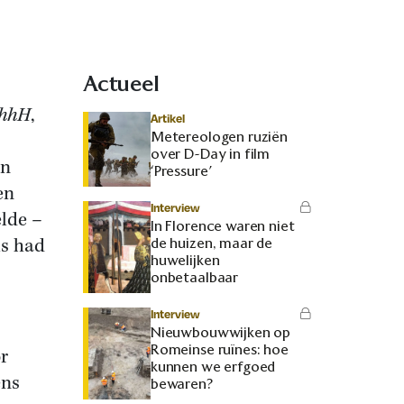
Actueel
hhH
,
Artikel
Metereologen ruziën
over D-Day in film
en
‘Pressure’
en
Interview
elde –
In Florence waren niet
us had
de huizen, maar de
huwelijken
onbetaalbaar
Interview
Nieuwbouwwijken op
Romeinse ruïnes: hoe
r
kunnen we erfgoed
ens
bewaren?