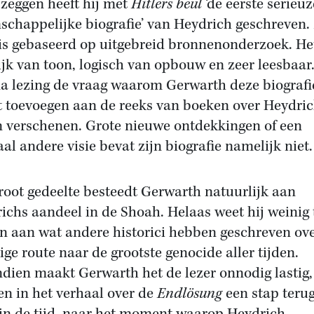
 zeggen heeft hij met
Hitlers beul
‘de eerste serieuz
schappelijke biografie’ van Heydrich geschreven. 
is gebaseerd op uitgebreid bronnenonderzoek. Het
ijk van toon, logisch van opbouw en zeer leesbaar
 na lezing de vraag waarom Gerwarth deze biografi
 toevoegen aan de reeks van boeken over Heydric
jn verschenen. Grote nieuwe ontdekkingen of een
aal andere visie bevat zijn biografie namelijk niet.
root gedeelte besteedt Gerwarth natuurlijk aan
ichs aandeel in de Shoah. Helaas weet hij weinig 
n aan wat andere historici hebben geschreven ov
ige route naar de grootste genocide aller tijden.
dien maakt Gerwarth het de lezer onnodig lastig,
n in het verhaal over de
Endlösung
een stap terug