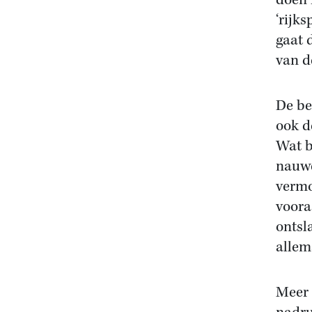
doen 
‘rijk
gaat 
van d
De be
ook d
Wat b
nauwe
vermo
voora
ontsl
allem
Meer 