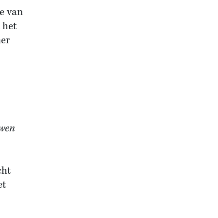
ie van
 het
er
uwen
cht
et