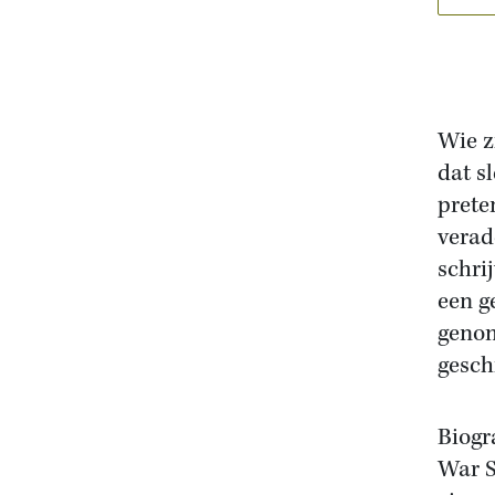
Wie z
dat s
prete
verad
schrij
een g
genom
gesch
Biogr
War S