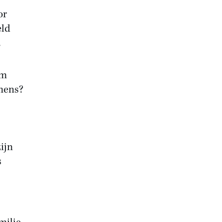
or
eld
.
em
 mens?
ijn
s