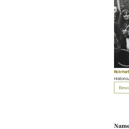
Rob Har
Historicu
Bewa
Namen