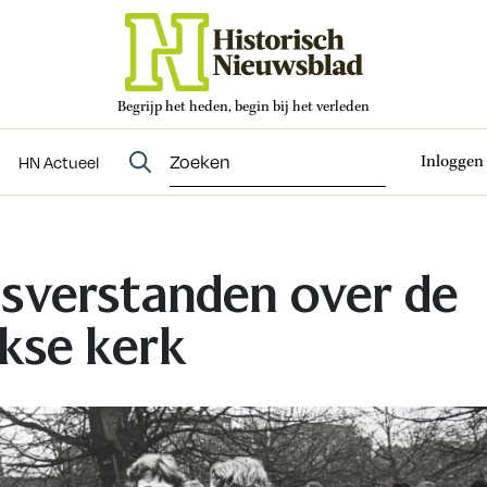
Begrijp het heden, begin bij het verleden
Abonneren
t
Evenementen
HN Actueel
Inloggen
HN Actueel
sverstanden over de
nkse kerk