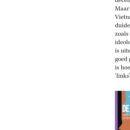
decen
Maar 
Vietn
duide
zoals
ideol
is ui
goed 
is ho
‘links