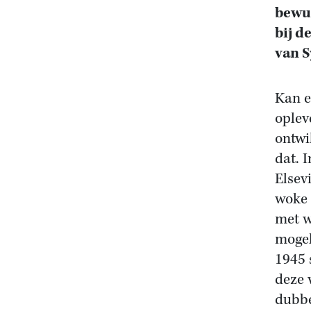
bewus
bij d
van S
Kan e
oplev
ontwi
dat. 
Elsev
woke 
met w
mogel
1945 
deze 
dubbe