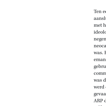
Ten e
aansl
met h
ideol
nege
neoca
was. 
emanc
gebru
commu
was d
werd 
gevaa
ARP d