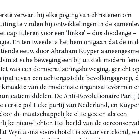
erste verwart hij elke poging van christenen om
uiting te vinden bij ontwikkelingen in de samenle
et capituleren voor een ‘linkse’ – dus doodenge –
ogie. En ten tweede is het hem ontgaan dat de in d
ntiende eeuw door Abraham Kuyper aaneengesm
lvinistische beweging een bij uitstek modern fe
Het was een democratiseringsbeweging, gericht o
ipatie van een achtergestelde bevolkingsgroep, d
ikmaakte van de modernste organisatievormen e
nicatiemiddelen. De Anti-Revolutionaire Partij 
e eerste politieke partij van Nederland, en Kuype
door de maatschappelijke elite gezien als een
rlijke nieuwlichter. Het beeld van de oerconserva
at Wynia ons voorschotelt is zwaar vertekend, w