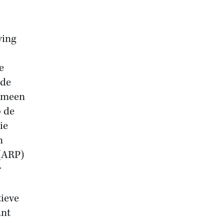
ving
e
ede
nomeen
p de
ie
n
(ARP)
r
tieve
ant