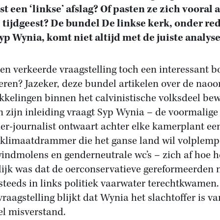
t een ‘linkse’ afslag? Of pasten ze zich vooral 
e tijdgeest? De bundel De linkse kerk, onder re
yp Wynia, komt niet altijd met de juiste analyse
en verkeerde vraagstelling toch een interessant b
eren? Jazeker, deze bundel artikelen over de naoo
kkelingen binnen het calvinistische volksdeel bew
In zijn inleiding vraagt Syp Wynia – de voormalige
ier-journalist ontwaart achter elke kamerplant ee
klimaatdrammer die het ganse land wil volplem
indmolens en genderneutrale wc’s – zich af hoe h
ijk was dat de oerconservatieve gereformeerden 
steeds in links politiek vaarwater terechtkwamen.
vraagstelling blijkt dat Wynia het slachtoffer is v
l misverstand.