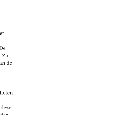
s
et
-
 De
. Zo
an de
lieten
 deze