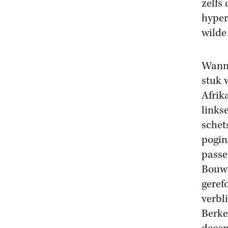
zelfs
hyper
wilde
Wanne
stuk 
Afrik
links
schet
pogin
passe
Bouwm
geref
verbl
Berke