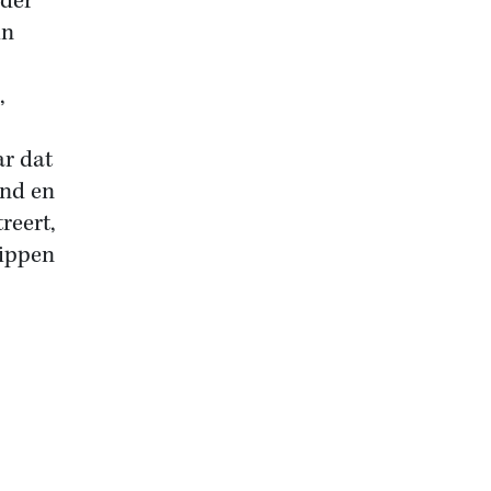
 der
in
,
ar dat
end en
reert,
rippen