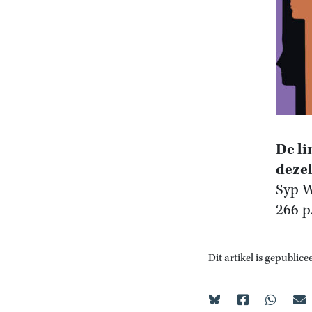
De li
dezel
Syp W
266 p
Dit artikel is gepublice