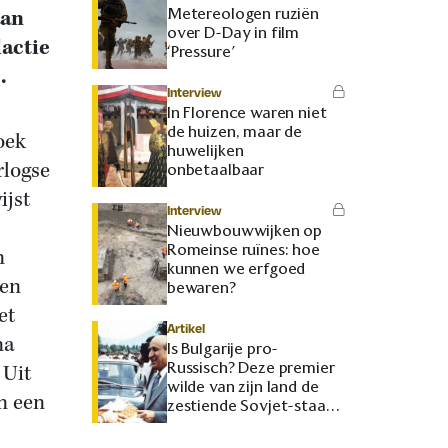
Metereologen ruziën
aan
over D-Day in film
dactie
‘Pressure’
.
Interview
In Florence waren niet
de huizen, maar de
oek
huwelijken
rlogse
onbetaalbaar
ijst
Interview
Nieuwbouwwijken op
Romeinse ruïnes: hoe
n
kunnen we erfgoed
pen
bewaren?
et
Artikel
na
Is Bulgarije pro-
Russisch? Deze premier
 Uit
wilde van zijn land de
an een
zestiende Sovjet-staat
maken