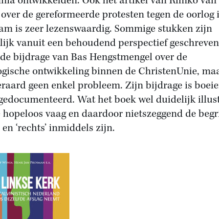
nia ontwikkelden. Ook het artikel van Rimko van
over de gereformeerde protesten tegen de oorlog 
am is zeer lezenswaardig. Sommige stukken zijn
lijk vanuit een behoudend perspectief geschreven
 de bijdrage van Bas Hengstmengel over de
ogische ontwikkeling binnen de ChristenUnie, ma
teraard geen enkel probleem. Zijn bijdrage is boei
gedocumenteerd. Wat het boek wel duidelijk illust
e hopeloos vaag en daardoor nietszeggend de beg
’ en ‘rechts’ inmiddels zijn.