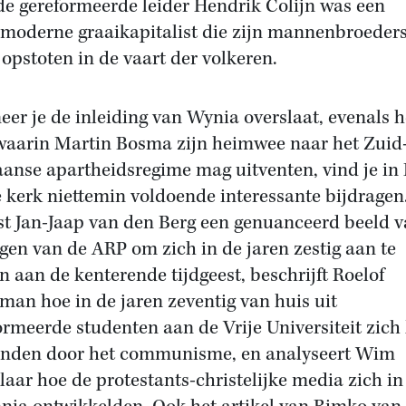
 de gereformeerde leider Hendrik Colijn was een
moderne graaikapitalist die zijn mannenbroeder
 opstoten in de vaart der volkeren.
er je de inleiding van Wynia overslaat, evenals h
waarin Martin Bosma zijn heimwee naar het Zuid
aanse apartheidsregime mag uitventen, vind je in
e kerk niettemin voldoende interessante bijdragen
st Jan-Jaap van den Berg een genuanceerd beeld v
gen van de ARP om zich in de jaren zestig aan te
n aan de kenterende tijdgeest, beschrijft Roelof
an hoe in de jaren zeventig van huis uit
ormeerde studenten aan de Vrije Universiteit zich 
inden door het communisme, en analyseert Wim
laar hoe de protestants-christelijke media zich in