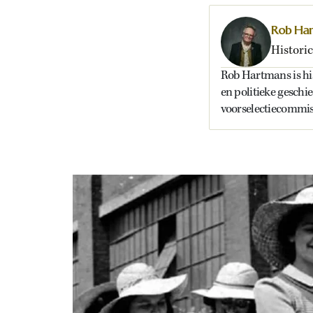
Rob Ha
Historic
Rob Hartmans is hist
en politieke geschi
voorselectiecommiss