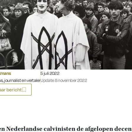
Gepubliceerd op:
tmans
5 juli 2022
s, journalist en vertaler
Update 8 november 2022
ar bericht
 Nederlandse calvinisten de afgelopen decen