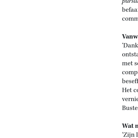
pursu
befaa
comme
Vanwa
‘Dank
ontst
met s
compu
besef
Het c
verni
Buste
Wat m
‘Zijn