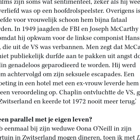
 films zijn soms wat sentimenteel, zeker als hij we
verliefd was op een hoofdrolspeelster. Overigens is
iefde voor vrouwelijk schoon hem bijna fataal
den. In 1949 jaagden de FBI en Joseph McCarthy
mdat hij opkwam voor de linkse componist Hans
r, die uit de VS was verbannen. Men zegt dat McC
iet publiekelijk durfde aan te pakken uit angst d
in genadeloos geparodieerd te worden. Hij werd
m achtervolgd om zijn seksuele escapades. Een
eting in een hotel met een ex-vrouw leverde hem
 een veroordeling op. Chaplin ontvluchtte de VS, g
Zwitserland en keerde tot 1972 nooit meer terug.’
 een parallel met je eigen leven?
eb eenmaal bij zijn weduwe Oona O’Neill in zijn
rtuin in Zwitserland mogen dineren, toen ik met