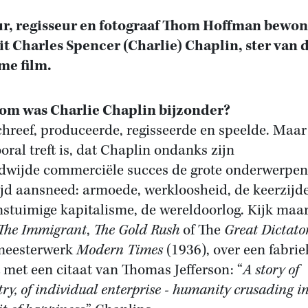
r, regisseur en fotograaf Thom Hoffman bewo
it Charles Spencer (Charlie) Chaplin, ster van 
me film.
om was Charlie Chaplin bijzonder?
schreef, produceerde, regisseerde en speelde. Maar
oral treft is, dat Chaplin ondanks zijn
dwijde commerciële succes de grote onderwerpen
tijd aansneed: armoede, werkloosheid, de keerzijd
nstuimige kapitalisme, de wereldoorlog. Kijk maa
The Immigrant
,
The Gold Rush
of The
Great Dictato
meesterwerk
Modern Times
(1936), over een fabrie
 met een citaat van Thomas Jefferson: “
A story of
ry, of individual enterprise - humanity crusading in