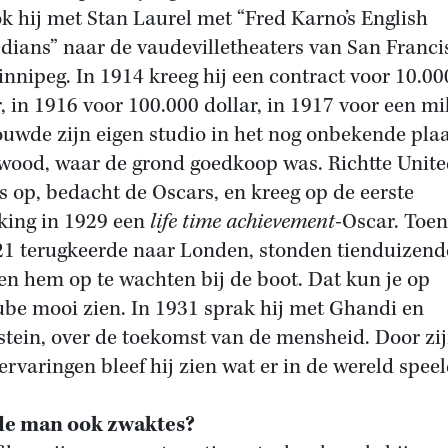
ok hij met Stan Laurel met “Fred Karno’s English
ians” naar de vaudevilletheaters van San Franci
innipeg. In 1914 kreeg hij een contract voor 10.00
r, in 1916 voor 100.000 dollar, in 1917 voor een mi
ouwde zijn eigen studio in het nog onbekende plaa
wood, waar de grond goedkoop was. Richtte Unit
ts op, bedacht de Oscars, en kreeg op de eerste
iking in 1929 een
life time achievement
-Oscar. Toen
21 terugkeerde naar Londen, stonden tienduizen
n hem op te wachten bij de boot. Dat kun je op
be mooi zien. In 1931 sprak hij met Ghandi en
stein, over de toekomst van de mensheid. Door zi
ervaringen bleef hij zien wat er in de wereld speeld
de man ook zwaktes?