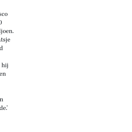
sco
0
ljoen.
tsje
ed
 hij
den
jn
e.’