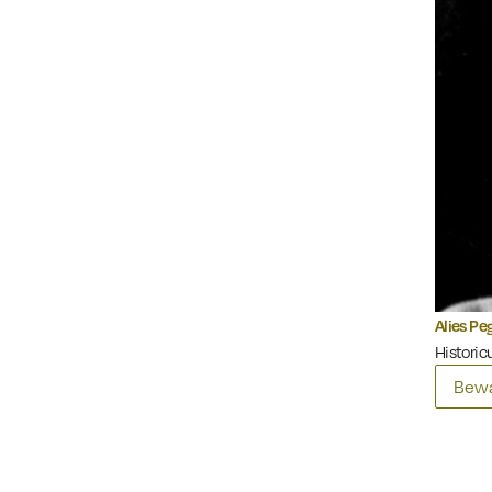
Alies Pe
Historicu
Bewa