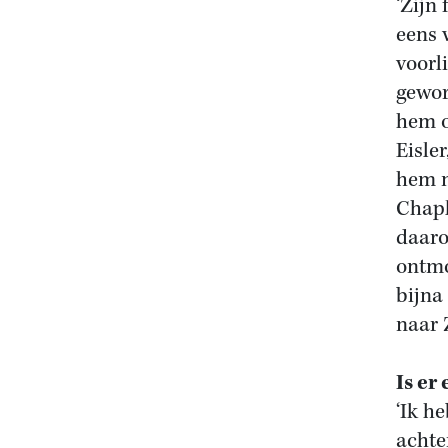
‘Zijn
eens 
voorl
gewor
hem o
Eisle
hem n
Chapl
daaro
ontmo
bijna
naar 
I
s er
‘Ik h
achte