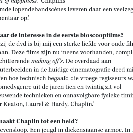
it of happiness
.” Chaplins
mde lopendebandscènes leveren daar een veelze
ntaar op.’
ar de interesse in
de eerste bioscoopfilms?
zij de dvd is bij mij een sterke liefde voor oude fi
aan. Deze films zijn nu ineens voorhanden, compl
chitterende
making off’s
. De overdaad aan
terbeelden in de huidige cinematografie deed mi
fen hoe technisch begaafd die vroege regisseurs w
omedygenre uit de jaren tien en twintig zit vol
euwende technieken en onnavolgbare fysieke timi
r Keaton, Laurel & Hardy, Chaplin.’
aakt Chaplin tot een held?
 levensloop. Een jeugd in dickensiaanse armoe. In