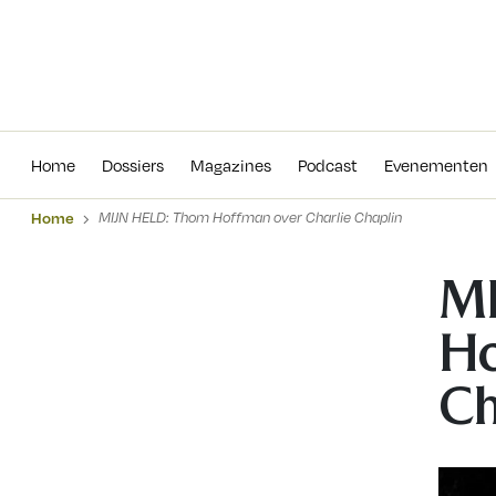
Home
Dossiers
Magazines
Podcas
Home
Dossiers
Magazines
Podcast
Evenementen
Home
MIJN HELD: Thom Hoffman over Charlie Chaplin
MI
Ho
Ch