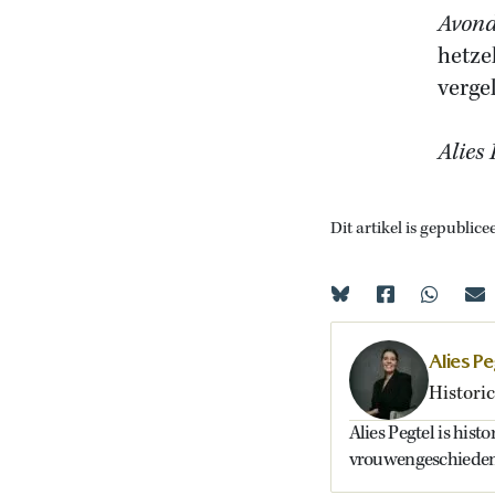
Avon
hetze
vergel
Alies 
Dit artikel is gepublice
Alies Pe
Historic
Alies Pegtel is hist
vrouwengeschieden