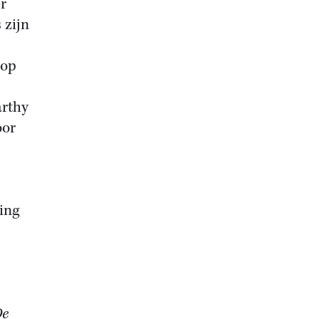
er
 zijn
 op
arthy
oor
ing
De