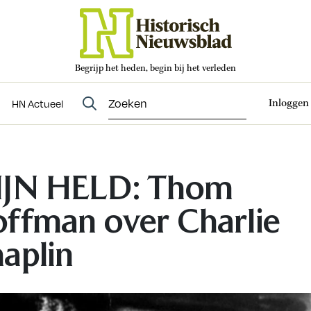
Begrijp het heden, begin bij het verleden
Abonneren
t
Evenementen
HN Actueel
Inloggen
HN Actueel
JN HELD: Thom
ffman over Charlie
aplin