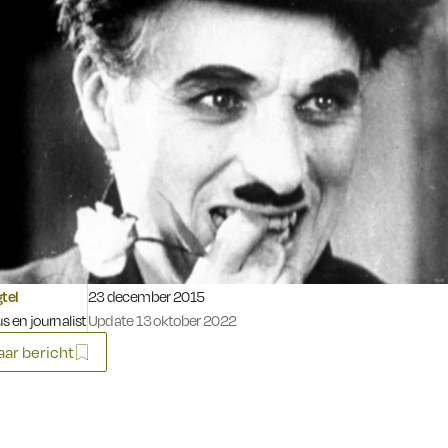
Gepubliceerd op:
gtel
23 december 2015
s en journalist
Update 13 oktober 2022
ar bericht