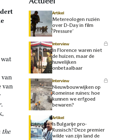
Actueel
ndert
Artikel
Metereologen ruziën
de
over D-Day in film
‘Pressure’
Interview
In Florence waren niet
de huizen, maar de
 wat
huwelijken
onbetaalbaar
 van
Interview
e van
Nieuwbouwwijken op
Romeinse ruïnes: hoe
r
kunnen we erfgoed
r
.
bewaren?
k,
Artikel
Is Bulgarije pro-
Russisch? Deze premier
 the
wilde van zijn land de