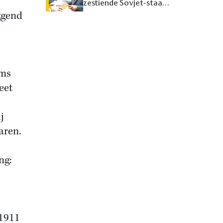
zestiende Sovjet-staat
maken
ggend
lms
eet
j
aren.
ng:
 1911