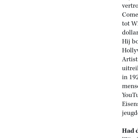
vertr
Comed
tot W
dolla
Hij b
Holly
Artis
uitre
in 19
mense
YouTu
Eisen
jeugd
Had 