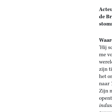
Acteu
de Br
stom
Waar
‘Hij 
me vo
werel
zijn 
het o
naar
Zijn 
opent
indust