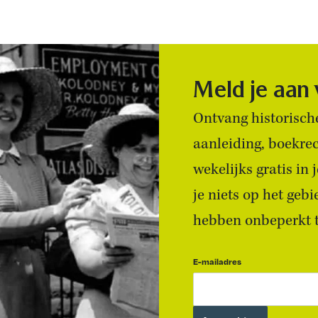
Meld je aan
Ontvang historische
aanleiding, boekre
wekelijks gratis in
je niets op het geb
hebben onbeperkt to
E-mailadres