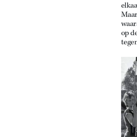
elkaa
Maar 
waar
op d
tegen