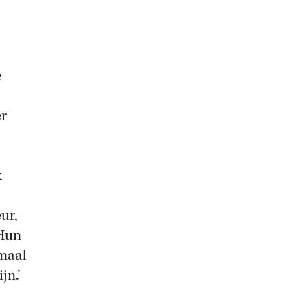
e
er
k
ur,
 Hun
emaal
jn.’