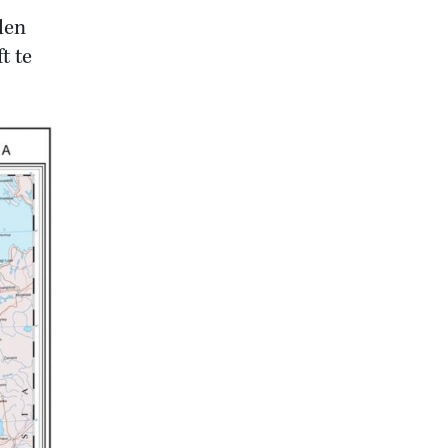
den
t te