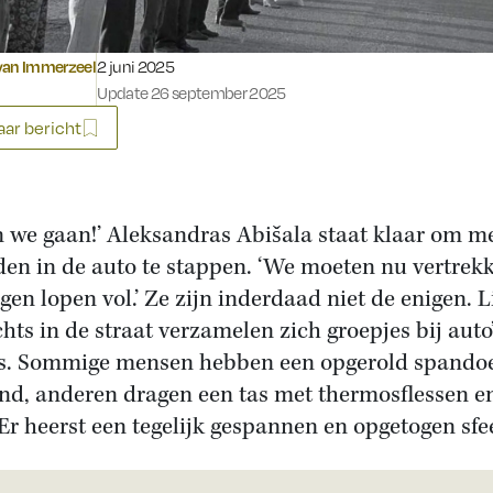
Gepubliceerd op:
van Immerzeel
2 juni 2025
Update 26 september 2025
ar bericht
n we gaan!’ Aleksandras Abišala staat klaar om m
den in de auto te stappen. ‘We moeten nu vertrek
gen lopen vol.’ Ze zijn inderdaad niet de enigen. 
chts in de straat verzamelen zich groepjes bij auto
s. Sommige mensen hebben een opgerold spandoe
nd, anderen dragen een tas met thermosflessen e
 Er heerst een tegelijk gespannen en opgetogen sfe