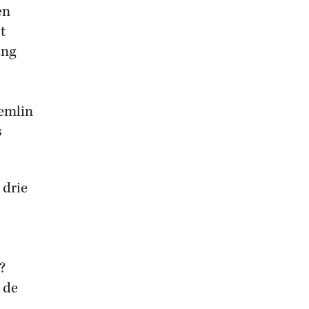
en
t
ang
remlin
s
 drie
?
 de