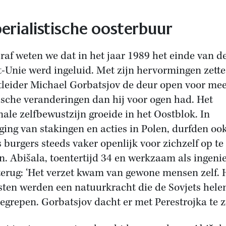
erialistische oosterbuur
raf weten we dat in het jaar 1989 het einde van d
t-Unie werd ingeluid. Met zijn hervormingen zette
tleider Michael Gorbatsjov de deur open voor me
ische veranderingen dan hij voor ogen had. Het
nale zelfbewustzijn groeide in het Oostblok. In
ging van stakingen en acties in Polen, durfden oo
s burgers steeds vaker openlijk voor zichzelf op te
. Abišala, toentertijd 34 en werkzaam als ingenie
 terug: ‘Het verzet kwam van gewone mensen zelf.
sten werden een natuurkracht die de Sovjets hel
begrepen. Gorbatsjov dacht er met Perestrojka te zi