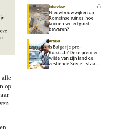
Interview
Nieuwbouwwijken op
je
Romeinse ruïnes: hoe
kunnen we erfgoed
bewaren?
ieve
je
Artikel
Is Bulgarije pro-
Russisch? Deze premier
wilde van zijn land de
zestiende Sovjet-staat
maken
 alle
en op
naar
uwen
 en