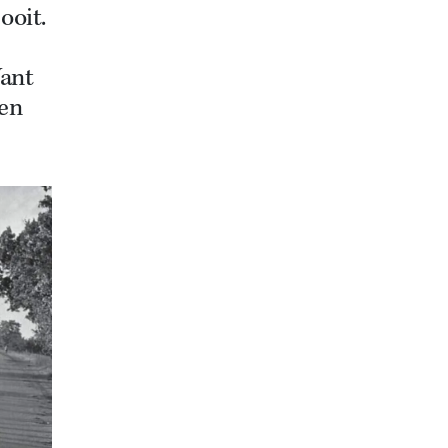
ooit.
Want
ren