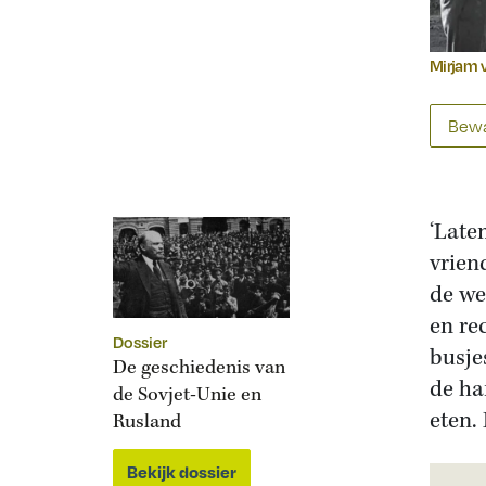
Mirjam 
Bewa
‘Late
vrien
de we
en re
Dossier
busje
De geschiedenis van
de ha
de Sovjet-Unie en
eten.
Rusland
Bekijk dossier