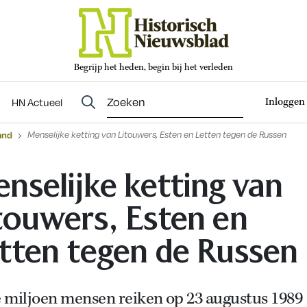
Begrijp het heden, begin bij het verleden
Abonneren
t
Evenementen
HN Actueel
Inloggen
HN Actueel
and
Menselijke ketting van Litouwers, Esten en Letten tegen de Russen
nselijke ketting van
touwers, Esten en
tten tegen de Russen
 miljoen mensen reiken op 23 augustus 1989