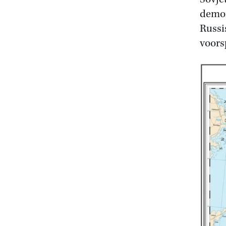
demon
Russi
voors