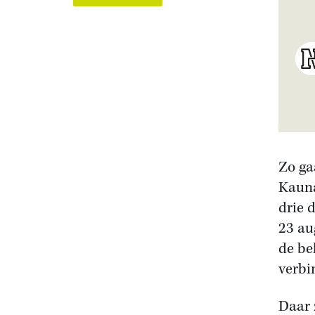
Zo ga
Kauna
drie 
23 au
de be
verbi
Daar 