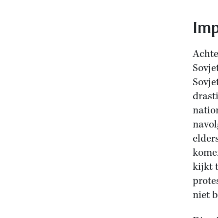
Imp
Achte
Sovje
Sovje
drast
natio
navol
elder
komen
kijkt
prote
niet 