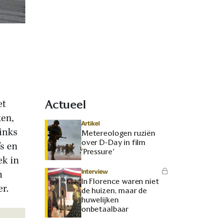
et
Actueel
ken,
Artikel
Links
Metereologen ruziën
over D-Day in film
’s en
‘Pressure’
k in
Interview
n
In Florence waren niet
er.
de huizen, maar de
huwelijken
onbetaalbaar