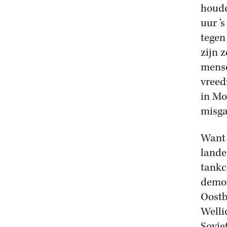
houde
uur ’
tegen
zijn 
mense
vreed
in Mo
misga
Want 
lande
tankc
demon
Oostb
Welli
Sovje