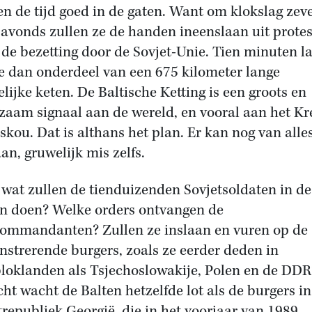
n de tijd goed in de gaten. Want om klokslag zev
s avonds zullen ze de handen ineenslaan uit protes
 de bezetting door de Sovjet-Unie. Tien minuten l
ze dan onderdeel van een 675 kilometer lange
lijke keten. De Baltische Ketting is een groots en
zaam signaal aan de wereld, en vooral aan het K
skou. Dat is althans het plan. Er kan nog van alle
an, gruwelijk mis zelfs.
wat zullen de tienduizenden Sovjetsoldaten in de
n doen? Welke orders ontvangen de
ommandanten? Zullen ze inslaan en vuren op de
strerende burgers, zoals ze eerder deden in
loklanden als Tsjechoslowakije, Polen en de DDR
cht wacht de Balten hetzelfde lot als de burgers in
trepubliek Georgië, die in het voorjaar van 1989