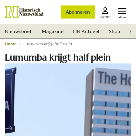
Abonneren
Account
Menu
Nieuwsbrief
Magazine
HN Actueel
Shop
Ge
Home
Lumumba krijgt half plein
Lumumba krijgt half plein
Zoek