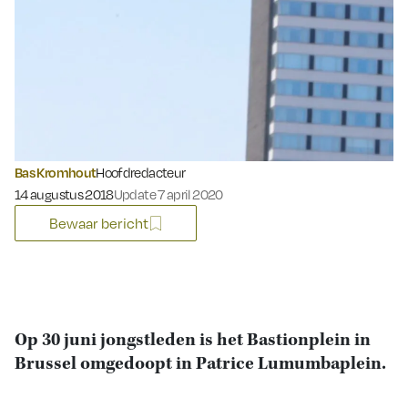
Bas Kromhout
Hoofdredacteur
Gepubliceerd op:
14 augustus 2018
Update 7 april 2020
Bewaar bericht
Op 30 juni jongstleden is het Bastionplein in
Brussel omgedoopt in Patrice Lumumbaplein.