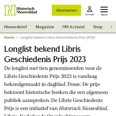
Abonneren
Account
Menu
Nieuwsbrief
Magazine
HN Actueel
Shop
Ge
Home
Longlist bekend Libris Geschiedenis Prijs 2023
Longlist bekend Libris
Geschiedenis Prijs 2023
De longlist met tien genomineerden voor de
Libris Geschiedenis Prijs 2023 is vandaag
bekendgemaakt in dagblad
Trouw
. De prijs
bekroont historische boeken die een algemeen
publiek aanspreken. De Libris Geschiedenis
Prijs is een initiatief van
Historisch Nieuwsblad
,
Zoek