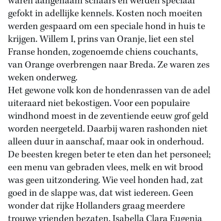
waren aangenaam schaars en werden speciaal
gefokt in adellijke kennels. Kosten noch moeiten
werden gespaard om een speciale hond in huis te
krijgen. Willem I, prins van Oranje, liet een stel
Franse honden, zogenoemde chiens couchants,
van Orange overbrengen naar Breda. Ze waren zes
weken onderweg.
Het gewone volk kon de hondenrassen van de adel
uiteraard niet bekostigen. Voor een populaire
windhond moest in de zeventiende eeuw grof geld
worden neergeteld. Daarbij waren rashonden niet
alleen duur in aanschaf, maar ook in onderhoud.
De beesten kregen beter te eten dan het personeel;
een menu van gebraden vlees, melk en wit brood
was geen uitzondering. Wie veel honden had, zat
goed in de slappe was, dat wist iedereen. Geen
wonder dat rijke Hollanders graag meerdere
trouwe vrienden bezaten. Isabella Clara Eugenia