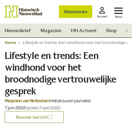
Abonneren
Account
Menu
Nieuwsbrief
Magazine
HN Actueel
Shop
Ge
Home
Lifestyle en trends: Een windhond voor het broodnodige ve
Lifestyle en trends: Een
windhond voor het
broodnodige vertrouwelijke
gesprek
Marjolein van Rotterdam
Historicus en journalist
Gepubliceerd op:
7 juni 2002
Update 7 april 2020
Bewaar bericht
Zoek