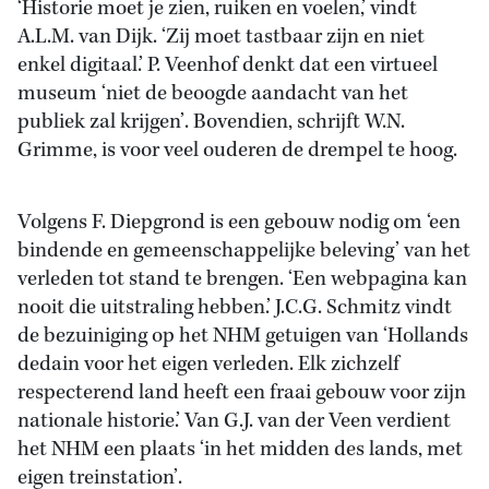
‘Historie moet je zien, ruiken en voelen,’ vindt
A.L.M. van Dijk. ‘Zij moet tastbaar zijn en niet
enkel digitaal.’ P. Veenhof denkt dat een virtueel
museum ‘niet de beoogde aandacht van het
publiek zal krijgen’. Bovendien, schrijft W.N.
Grimme, is voor veel ouderen de drempel te hoog.
Volgens F. Diepgrond is een gebouw nodig om ‘een
bindende en gemeenschappelijke beleving’ van het
verleden tot stand te brengen. ‘Een webpagina kan
nooit die uitstraling hebben.’ J.C.G. Schmitz vindt
de bezuiniging op het NHM getuigen van ‘Hollands
dedain voor het eigen verleden. Elk zichzelf
respecterend land heeft een fraai gebouw voor zijn
nationale historie.’ Van G.J. van der Veen verdient
het NHM een plaats ‘in het midden des lands, met
eigen treinstation’.