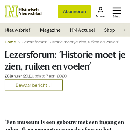
Abonneren
Account
Menu
Nieuwsbrief
Magazine
HN Actueel
Shop
Ge
Home
Lezersforum: ‘Historie moet je zien, ruiken en voelen’
Lezersforum: ‘Historie moet je
zien, ruiken en voelen’
Gepubliceerd op:
26 januari 2011
Update 7 april 2020
Bewaar bericht
‘Een museum is een gebouw met een ingang en
Zoek